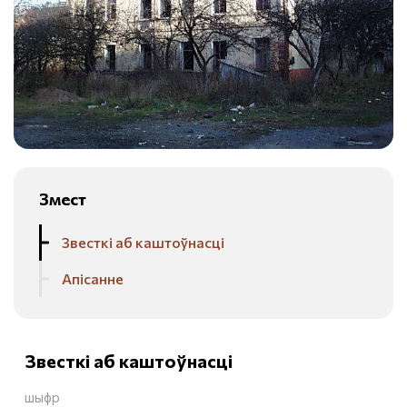
Змест
Звесткі аб каштоўнасці
Апісанне
Звесткі аб каштоўнасці
шыфр