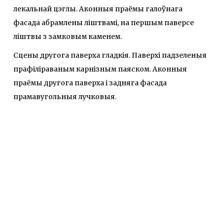
лекальнай цэглы. Аконныя праёмы галоўнага
фасада абрамлены ліштвамі, на першым паверсе
ліштвы з замковым каменем.
Сцены другога паверха гладкія. Паверхі падзеленыя
прафіліраваным карнізным паяском. Аконныя
праёмы другога паверха і задняга фасада
прамавугольныя лучковыя.