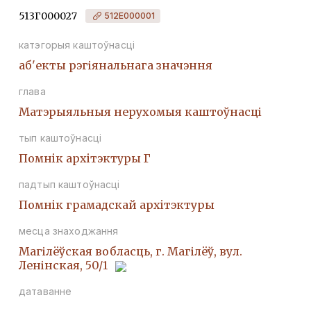
513Г000027
512Е000001
катэгорыя каштоўнасці
аб'екты рэгіянальнага значэння
глава
Матэрыяльныя нерухомыя каштоўнасці
тып каштоўнасці
Помнiк архiтэктуры Г
падтып каштоўнасці
Помнiк грамадскай архiтэктуры
месца знаходжання
Магілёўская вобласць, г. Магілёў, вул.
Ленінская, 50/1
датаванне