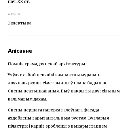
пач. ХХ ст.
стыль
Эклектыка
Апісанне
Помнік грамадзянскай архітэктуры.
Уяўляе сабой невялікі кампактны мураваны
двухпавярховы сіметрычны ў плане будынак.
Сцены неатынкаваныя. Быў накрыты двусхільным
вальмавым дахам.
Сцены першага паверха галоўнага фасада
аздоблены гарызантальным рустам. Вуглавыя
пілястры і карніз зроблены з выкарыстаннем