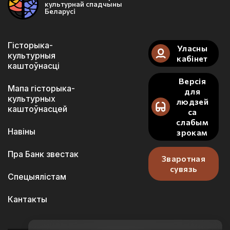
культурнай спадчыны
Беларусі
Гісторыка-
Уласны
культурныя
кабінет
каштоўнасці
Версія
Мапа гісторыка-
для
культурных
людзей
каштоўнасцей
са
слабым
Навіны
зрокам
Пра Банк звестак
Зваротная
сувязь
Спецыялістам
Кантакты