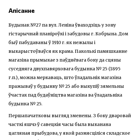
Апісанне
Будынак №27 па вул. Леніна ўваходзіць у зону
гістарычнай планіроўкі і забудовы г. Кобрына. Дом
быў пабудаваны ў 1910 г. як нежылы і
выкарыстоўваўся як крама. Паколькі памяшканне
магазіна прымыкае з паўднёвага боку да сцяны
суседняга двухпавярховага будынка № 25 (1895
г.п.), можна меркаваць, што ўладальнік магазіна
пражываў у будынку № 25 або выкупіў зямельны
ўчастак пад будаўніцтва магазіна ва ўладальніка
будынка № 25.
Першапачатковы выгляд зменены. З боку дваровай
часткі яшчэ ў савецкія часы была выканана
цагляная прыбудова, у якой размясціліся складское