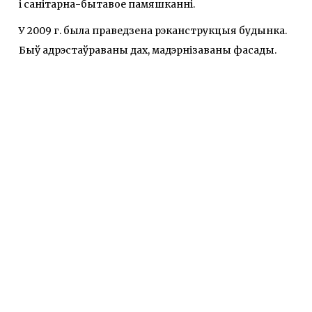
і санітарна-бытавое памяшканні.
У 2009 г. была праведзена рэканструкцыя будынка.
Быў адрэстаўраваны дах, мадэрнізаваны фасады.