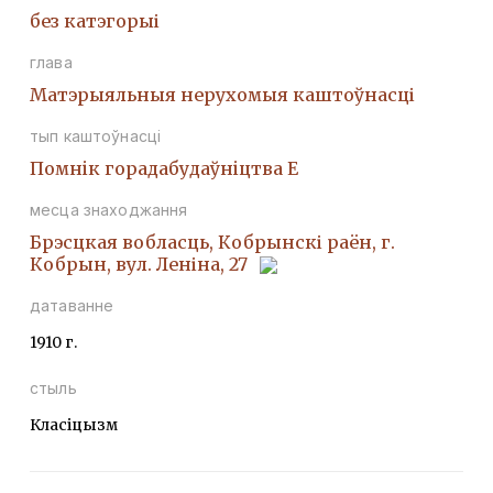
без катэгорыі
глава
Матэрыяльныя нерухомыя каштоўнасці
тып каштоўнасці
Помнiк горадабудаўнiцтва Е
месца знаходжання
Брэсцкая вобласць, Кобрынскі раён, г.
Кобрын, вул. Леніна, 27
датаванне
1910 г.
стыль
Класіцызм