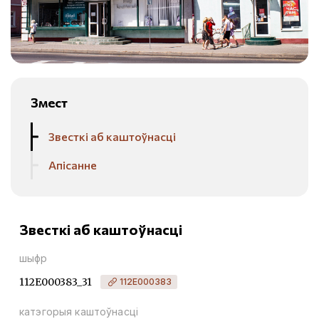
Змест
Звесткі аб каштоўнасці
Апісанне
Звесткі аб каштоўнасці
шыфр
112Е000383_31
112Е000383
катэгорыя каштоўнасці