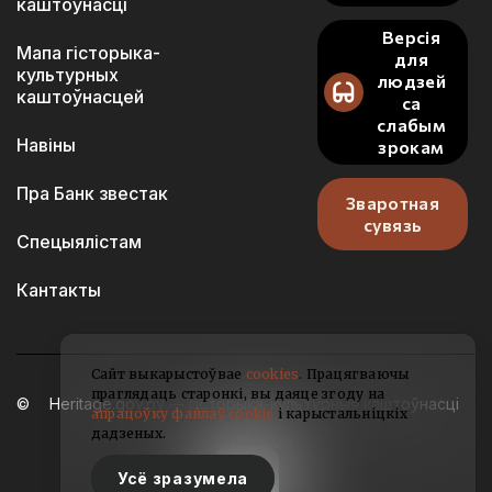
каштоўнасці
Версія
Мапа гісторыка-
для
культурных
людзей
каштоўнасцей
са
слабым
Навіны
зрокам
Пра Банк звестак
Зваротная
сувязь
Спецыялістам
Кантакты
Сайт выкарыстоўвае
cookies
. Працягваючы
праглядаць старонкі, вы даяце згоду на
Heritage.gov.by — гісторыка-культурныя каштоўнасці
апрацоўку файлаў cookie
і карыстальніцкіх
Беларусі
дадзеных.
2021-2026
Усё зразумела