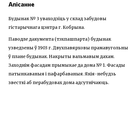
Апісанне
Будынак № 3 уваходзіць у склад забудовы
гістарычнага цэнтра г. Кобрына.
Паводле дакумента (тэхпашпарта) будынак
узведзены ў 1903 г. Двухпавярховы прамавугольны
ў плане будынак. Накрыты вальмавым дахам.
Заходнім фасадам прымыкае да дома № 1. Фасады
патынкаваныя і пафарбаваныя. Якія-небудзь
звесткі аб перабудовах дома адсутнічаюць.