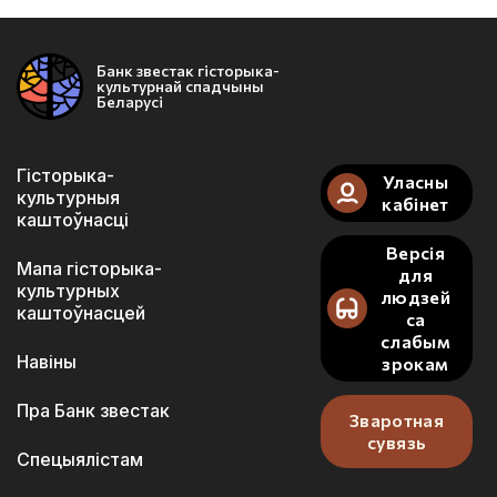
Банк звестак гісторыка-
культурнай спадчыны
Беларусі
Гісторыка-
Уласны
культурныя
кабінет
каштоўнасці
Версія
Мапа гісторыка-
для
культурных
людзей
каштоўнасцей
са
слабым
Навіны
зрокам
Пра Банк звестак
Зваротная
сувязь
Спецыялістам