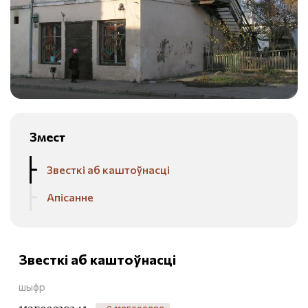
Змест
Звесткі аб каштоўнасці
Апісанне
Звесткі аб каштоўнасці
шыфр