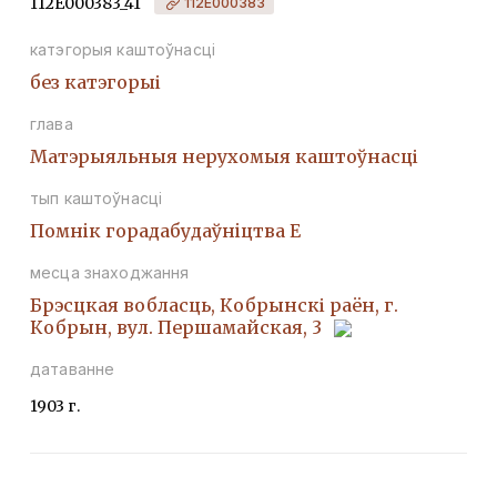
112Е000383_41
112Е000383
катэгорыя каштоўнасці
без катэгорыі
глава
Матэрыяльныя нерухомыя каштоўнасці
тып каштоўнасці
Помнiк горадабудаўнiцтва Е
месца знаходжання
Брэсцкая вобласць, Кобрынскі раён, г.
Кобрын, вул. Першамайская, 3
датаванне
1903 г.