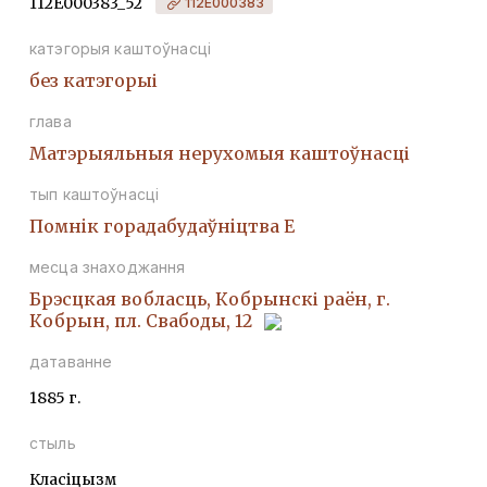
112Е000383_52
112Е000383
катэгорыя каштоўнасці
без катэгорыі
глава
Матэрыяльныя нерухомыя каштоўнасці
тып каштоўнасці
Помнiк горадабудаўнiцтва Е
месца знаходжання
Брэсцкая вобласць, Кобрынскі раён, г.
Кобрын, пл. Свабоды, 12
датаванне
1885 г.
стыль
Класіцызм