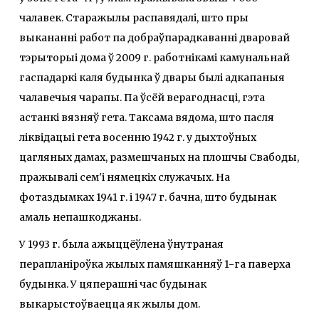
чалавек. Старажылы распавядалі, што пры
выкананні работ па добраўпарадкаванні дваровай
тэрыторыі дома ў 2009 г. работнікамі камунальнай
гаспадаркі каля будынка ў двары былі адкапаныя
чалавечыя чарапы. Па ўсёй верагоднасці, гэта
астанкі вязняў гета. Таксама вядома, што пасля
ліквідацыі гета восенню 1942 г. у дыхтоўных
цагляных дамах, размешчаных на плошчы Свабоды,
пражывалі сем'і нямецкіх служачых. На
фотаздымках 1941 г. і 1947 г. бачна, што будынак
амаль непашкоджаны.
У 1993 г. была ажыццёўлена ўнутраная
перапланіроўка жылых памяшканняў 1-га паверха
будынка. У цяперашні час будынак
выкарыстоўваецца як жылы дом.