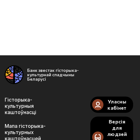
Банк звестак гісторыка-
культурнай спадчыны
Беларусі
Гісторыка-
Уласны
культурныя
кабінет
каштоўнасці
Версія
Мапа гісторыка-
для
культурных
людзей
каштоўнасцей