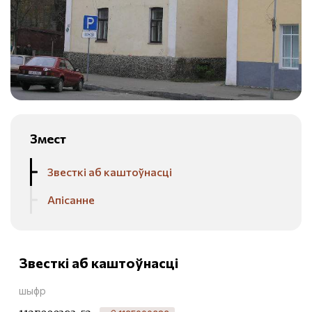
Змест
Звесткі аб каштоўнасці
Апісанне
Звесткі аб каштоўнасці
шыфр