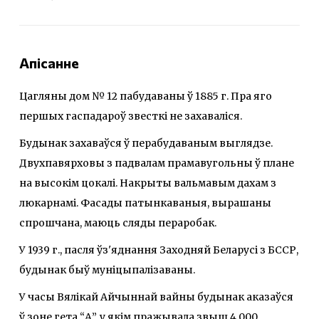
Апісанне
Цагляны дом № 12 пабудаваны ў 1885 г. Пра яго
першых гаспадароў звесткі не захаваліся.
Будынак захаваўся ў перабудаваным выглядзе.
Двухпавярховы з падвалам прамавугольны ў плане
на высокім цокалі. Накрыты вальмавым дахам з
люкарнамі. Фасады патынкаваныя, вырашаны
спрошчана, маюць сляды пераробак.
У 1939 г., пасля ўз'яднання Заходняй Беларусі з БССР,
будынак быў муніцыпалізаваны.
У часы Вялікай Айчыннай вайны будынак аказаўся
ў зоне гета “А”, у якім пражывала звыш 4 000