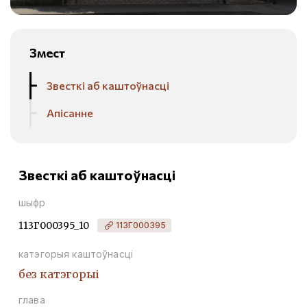
Змест
Звесткі аб каштоўнасці
Апісанне
Звесткі аб каштоўнасці
шыфр
113Г000395_10
113Г000395
катэгорыя каштоўнасці
без катэгорыі
глава