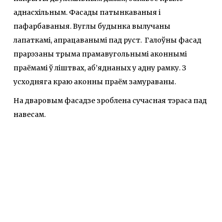
аднасхільным. Фасады патынкаваныя і
пафарбаваныя. Вуглы будынка вылучаны
лапаткамі, апрацаванымі пад руст. Галоўны фасад
прарэзаны трыма прамавугольнымі аконнымі
праёмамі ў ліштвах, аб’яднаных у адну рамку. З
усходняга краю аконны праём замураваны.
На дваровым фасадзе зроблена сучасная тэраса пад
навесам.