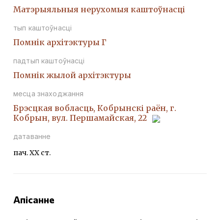
Матэрыяльныя нерухомыя каштоўнасці
тып каштоўнасці
Помнiк архiтэктуры Г
падтып каштоўнасці
Помнiк жылой архiтэктуры
месца знаходжання
Брэсцкая вобласць, Кобрынскі раён, г.
Кобрын, вул. Першамайская, 22
датаванне
пач. ХХ ст.
Апісанне