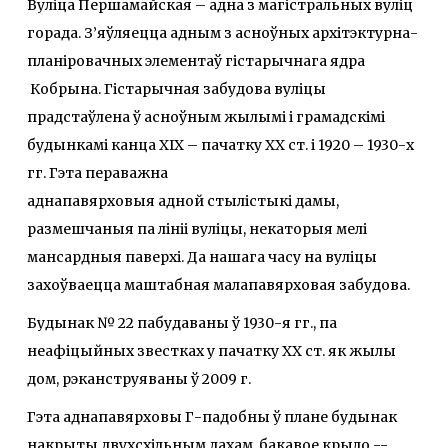
Вуліца Першамайская – адна з магістральных вуліц
горада. З’яўляецца адным з асноўных архітэктурна-
планіровачных элементаў гістарычнага ядра
Кобрына. Гістарычная забудова вуліцы
прадстаўлена ў асноўным жылымі і грамадскімі
будынкамі канца ХІХ – пачатку ХХ ст. і 1920 – 1930-х
гг. Гэта пераважна
аднапавярховыя адной стылістыкі дамы,
размешчаныя па лініі вуліцы, некаторыя мелі
мансардныя паверхі. Да нашага часу на вуліцы
захоўваецца маштабная малапавярховая забудова.
Будынак № 22 пабудаваны ў 1930-я гг., па
неафіцыйных звестках у пачатку ХХ ст. як жылы
дом, рэканструяваны ў 2009 г.
Гэта аднапавярховы Г-падобны ў плане будынак
накрыты двухсхільным дахам, бакавое крыло --