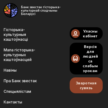
Банк звестак гісторыка-
культурнай спадчыны
Беларусі
Гісторыка-
Уласны
культурныя
кабінет
каштоўнасці
Версія
Мапа гісторыка-
для
культурных
людзей
каштоўнасцей
са
слабым
Навіны
зрокам
Пра Банк звестак
Зваротная
сувязь
Спецыялістам
Кантакты