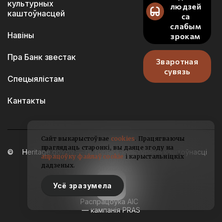
культурных
людзей
каштоўнасцей
са
слабым
Навіны
зрокам
Пра Банк звестак
Зваротная
сувязь
Спецыялістам
Кантакты
Сайт выкарыстоўвае
cookies
. Працягваючы
праглядаць старонкі, вы даяце згоду на
Heritage.gov.by — гісторыка-культурныя каштоўнасці
апрацоўку файлаў cookie
і карыстальніцкіх
Беларусі
дадзеных.
2021-2026
Усё зразумела
Распрацоўка АІС
— кампанія PRAS