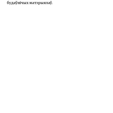
будаўнічых матэрыялаў.