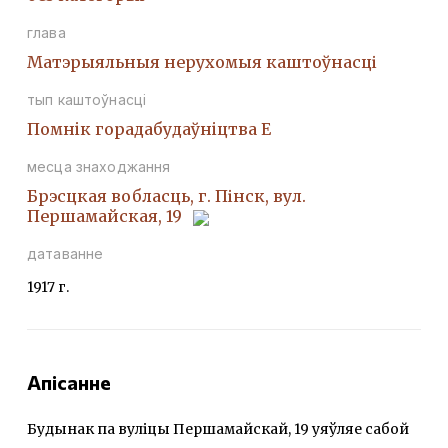
глава
Матэрыяльныя нерухомыя каштоўнасці
тып каштоўнасці
Помнiк горадабудаўнiцтва Е
месца знаходжання
Брэсцкая вобласць, г. Пінск, вул.
Першамайская, 19
датаванне
1917 г.
Апісанне
Будынак па вуліцы Першамайскай, 19 уяўляе сабой