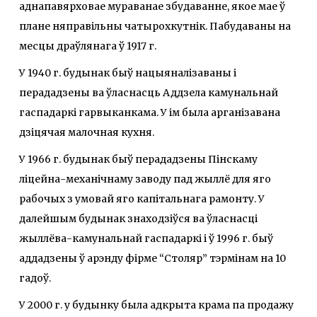
аднапавярховае мураванае збудаванне, якое мае ў
плане няправільны чатырохкутнік. Пабудаваны на
месцы драўлянага ў 1917 г.
У 1940 г. будынак быў нацыяналізаваны і
перададзены ва ўласнасць Аддзела камунальнай
гаспадаркі гарвыканкама. У ім была арганізавана
дзіцячая малочная кухня.
У 1966 г. будынак быў перададзены Пінскаму
ліцейна-механічнаму заводу пад жыллё для яго
рабочых з умовай яго капітальнага рамонту. У
далейшым будынак знаходзіўся ва ўласнасці
жыллёва-камунальнай гаспадаркі і ў 1996 г. быў
аддадзены ў арэнду фірме “Столяр” тэрмінам на 10
гадоў.
У 2000 г. у будынку была адкрыта крама па продажу