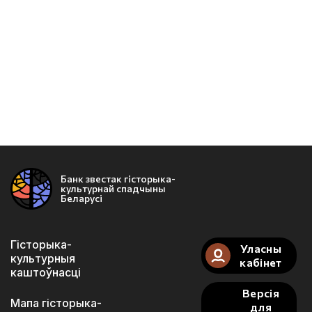
Банк звестак гісторыка-
культурнай спадчыны
Беларусі
Гісторыка-
Уласны
культурныя
кабінет
каштоўнасці
Версія
Мапа гісторыка-
для