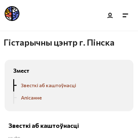
Гістарычны цэнтр г. Пінска
Змест
Звесткі аб каштоўнасці
Апісанне
Звесткі аб каштоўнасці
шыфр