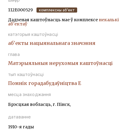
112Е000529
комплексны аб’ект
Дадзеная каштоўнасць мае ў комплексе
некалькі
аб'ектаў
катэгорыя каштоўнасці
аб'екты нацыянальнага значэння
глава
Матэрыяльныя нерухомыя каштоўнасці
тып каштоўнасці
Помнiк горадабудаўнiцтва Е
месца знаходжання
Брэсцкая вобласць, г. Пінск,
датаванне
1910-я гады