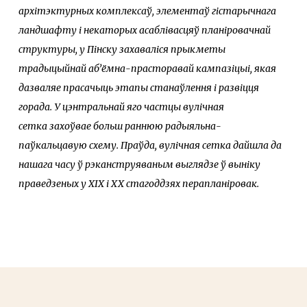
архітэктурных комплексаў, элементаў гістарычнага
ландшафту і некаторых асаблівасцяў планіровачнай
структуры, у Пінску захаваліся прыкметы
традыцыйнай абʼёмна-прасторавай кампазіцыі, якая
дазваляе прасачыць этапы станаўлення і развіцця
горада. У цэнтральнай яго частцы вулічная
сетка захоўвае больш раннюю радыяльна-
паўкальцавую схему. Праўда, вулічная сетка дайшла да
нашага часу ў рэканструяваным выглядзе ў выніку
праведзеных у ХІХ і ХХ стагоддзях перапланіровак.