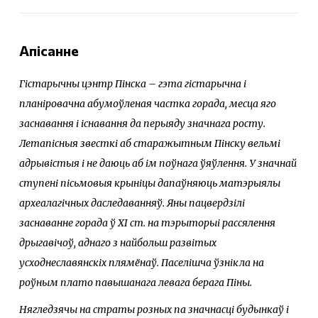
Апісанне
Гістарычны цэнтр Пінска – гэта гістарычна і
планіровачна абумоўленая частка горада, месца яго
заснавання і існавання да перыяду значнага росту.
Летапісныя звесткі аб старажытным Пінску вельмі
адрывістыя і не даюць аб ім поўнага ўяўлення. У значнай
ступені пісьмовыя крыніцы дапаўняюць матэрыялы
археалагічных даследаванняў. Яны пацвердзілі
заснаванне горада ў ХІ ст. на тэрыторыі рассялення
дрыгавічоў, аднаго з найбольш развітых
усходнеславянскіх плямёнаў. Паселішча ўзнікла на
роўным плато павышанага левага берага Піны.
Нягледзячы на страты розных па значнасці будынкаў і