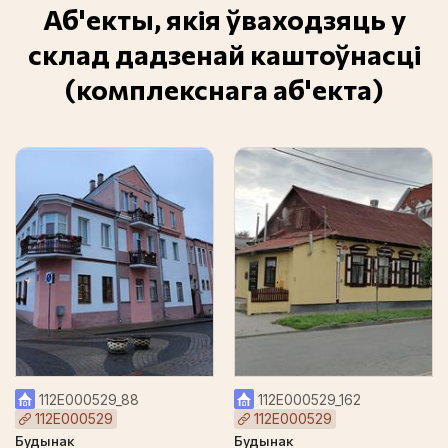
Аб'екты, якія ўваходзяць у
склад дадзенай каштоўнасці
(комплекснага аб'екта)
112Е000529_88
112Е000529_162
112Е000529
112Е000529
Будынак
Будынак