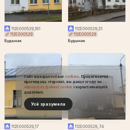
112Е000529_161
112Е000529_51
112Е000529
112Е000529
Будынак
Будынак
Сайт выкарыстоўвае
cookies
. Працягваючы
праглядаць старонкі, вы даяце згоду на
апрацоўку файлаў cookie
і карыстальніцкіх
дадзеных.
Усё зразумела
112Е000529_17
112Е000529_74