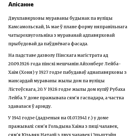
Апісанне
Двухпавярховы мураваны будынак па вуліцы
Камсамольскай, 14 мае ў плане форму няправільнага
чатырохвугольніка з мураванай адпавярховай
прыбудовай да паўднёвага фасада.
На падставе дазволу Пінскага магістрата ад
20.09.1926 года пінскі мешчанін Айзэнберг Лейба-
Хаім (Хоня) у 1927 годзе пабудаваў аднапавярховы з
мансардай мураваны жылы дом па вуліцы
Лістоўскага, 20. У 1928 годзе жылы дом купіў Рубаха
Лейба. У доме пражывала сям'я гаспадара, а частка
здавалася ў арэнду.
У 1941 годзе (дадзеныя на 01.07.1941 г.) у доме
пражывалі: сям'я Гольдына Хаіма з пяці чалавек,
сям'я Юзьвяк Наталіі з двух чалавек i Эльштэйн