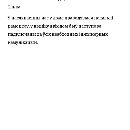
Элька.
У пасляваенны час у доме праводзілася некалькі
рамонтаў, у выніку якіх дом быў паступова
падключаны да ўсіх неабходных інжынерных
камунікацый.