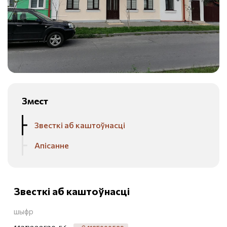
Змест
Звесткі аб каштоўнасці
Апісанне
Звесткі аб каштоўнасці
шыфр