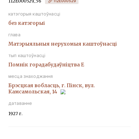
112Е000529_56
112Е000529
катэгорыя каштоўнасці
без катэгорыі
глава
Матэрыяльныя нерухомыя каштоўнасці
тып каштоўнасці
Помнiк горадабудаўнiцтва Е
месца знаходжання
Брэсцкая вобласць, г. Пінск, вул.
Камсамольская, 14
датаванне
1927 г.