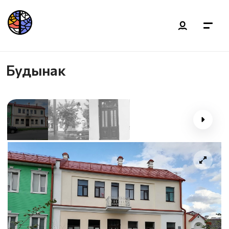
Будынак