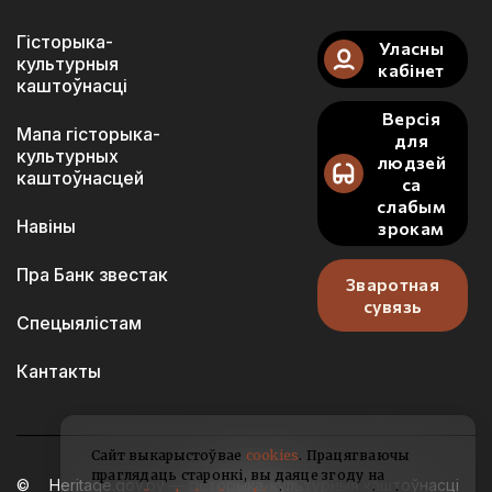
Гісторыка-
Уласны
культурныя
кабінет
каштоўнасці
Версія
Мапа гісторыка-
для
культурных
людзей
каштоўнасцей
са
слабым
Навіны
зрокам
Пра Банк звестак
Зваротная
сувязь
Спецыялістам
Кантакты
Сайт выкарыстоўвае
cookies
. Працягваючы
праглядаць старонкі, вы даяце згоду на
Heritage.gov.by — гісторыка-культурныя каштоўнасці