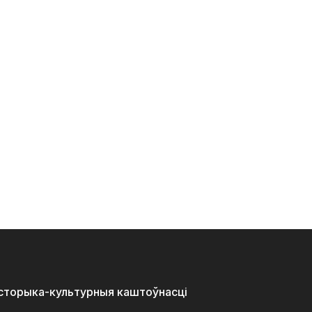
історыка-культурныя каштоўнасці