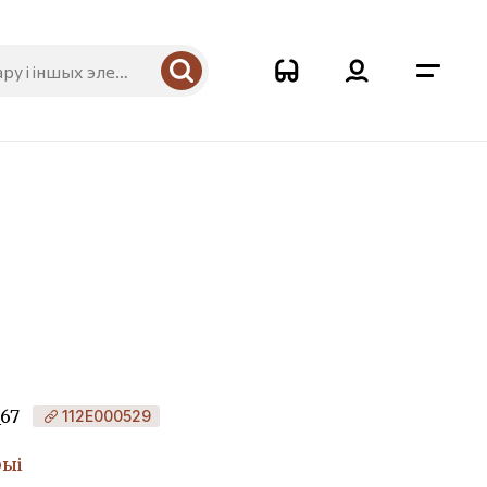
_67
112Е000529
рыі