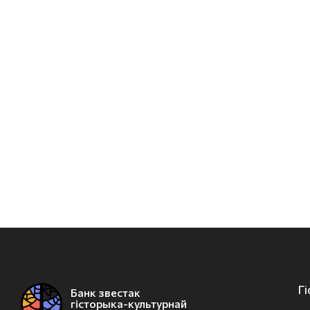
Г
Банк звестак
гісторыка-культурнай