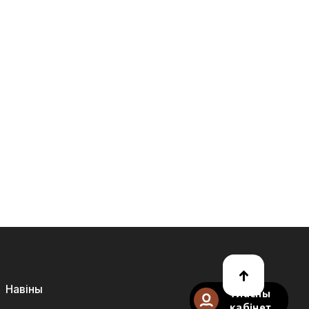
Навіны
Уласны
кабінет