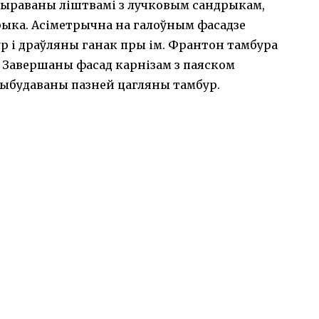
рыраваны ліштвамі з лучковым сандрыкам,
рыка. Асіметрычна на галоўным фасадзе
р і драўляны ганак пры ім. Франтон тамбура
Завершаны фасад карнізам з паяском
прыбудаваны пазней цагляны тамбур.