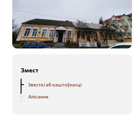
Змест
Звесткі аб каштоўнасці
Апісанне