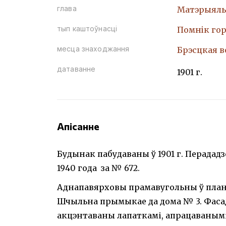
глава
Матэрыяль
тып каштоўнасці
Помнiк гор
месца знаходжання
Брэсцкая во
датаванне
1901 г.
Апісанне
Будынак пабудаваны ў 1901 г. Перадад
1940 года за № 672.
Аднапавярховы прамавугольны ў план
Шчыльна прымыкае да дома № 3. Фас
акцэнтаваны лапаткамі, апрацаваным