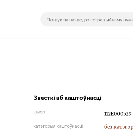
Звесткі аб каштоўнасці
шыфр
112Е000529
катэгорыя каштоўнасці
без катэго