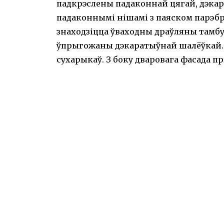
падкрэслены падаконнай цягай, дэка
падаконнымі нішамі з паяском парэб
знаходзіцца ўваходны драўляны тамбу
ўпрыгожаны дэкаратыўнай шалёўкай. 
сухарыкаў. З боку дваровага фасада 