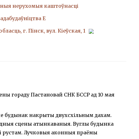
ныя нерухомыя каштоўнасці
адабудаўнiцтва Е
бласць, г. Пінск, вул. Кіеўская, 1
зены гораду Пастановай СНК БССР ад 10 мая
е будынак накрыты двухсхільным дахам.
адныя сцены атынкаваныя. Вуглы будынка
і рустам. Лучковыя аконныя праёмы