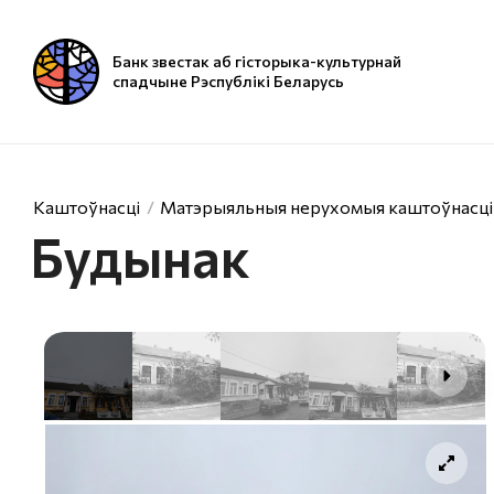
Банк звестак аб гісторыка-культурнай
спадчыне Рэспублікі Беларусь
Каштоўнасці
Матэрыяльныя нерухомыя каштоўнасці
Будынак