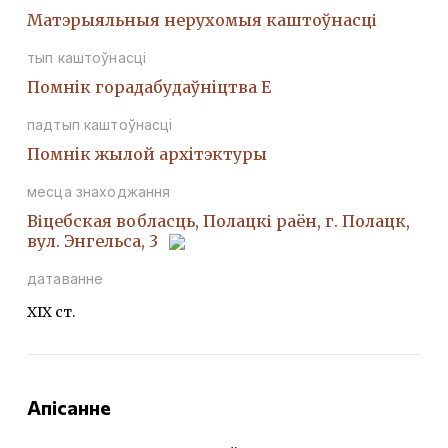
Матэрыяльныя нерухомыя каштоўнасці
тып каштоўнасці
Помнiк горадабудаўнiцтва Е
падтып каштоўнасці
Помнiк жылой архiтэктуры
месца знаходжання
Віцебская вобласць, Полацкі раён, г. Полацк,
вул. Энгельса, 3
датаванне
ХІХ ст.
Апісанне