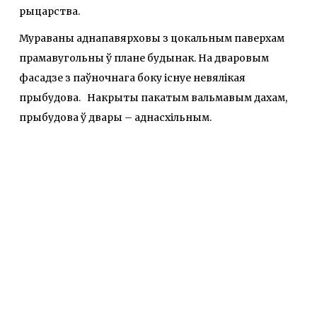
рыцарства.
Мураваны аднапавярховы з цокальным паверхам
прамавугольны ў плане будынак. На дваровым
фасадзе з паўночнага боку існуе невялікая
прыбудова. Накрыты пакатым вальмавым дахам,
прыбудова ў двары – аднасхільным.