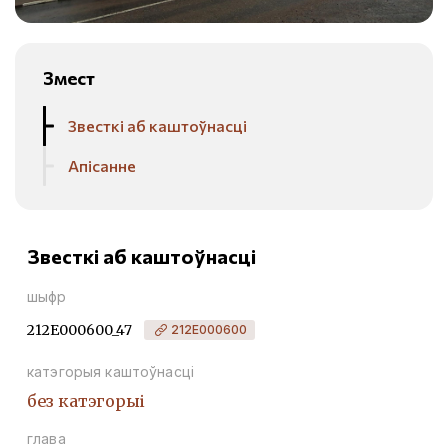
Змест
Звесткі аб каштоўнасці
Апісанне
Звесткі аб каштоўнасці
шыфр
212Е000600_47
212Е000600
катэгорыя каштоўнасці
без катэгорыі
глава