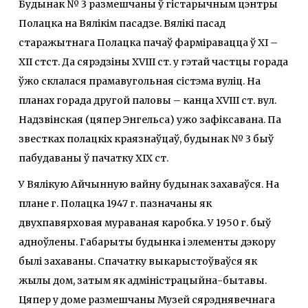
Будынак № 3 размешчаны ў гістарычным цэнтры
Полацка на Вялікім пасадзе. Вялікі пасад
старажытнага Полацка пачаў фарміравацца ў ХІ –
ХІІ стст. Да сярэдзіны ХVIII ст. у гэтай частцы горада
ўжо склалася прамавугольная сістэма вуліц. На
планах горада другой паловы – канца XVIII ст. вул.
Надзвінская (цяпер Энгельса) ужо зафіксавана. Па
звестках полацкіх краязнаўцаў, будынак № 3 быў
пабудаваны ў пачатку ХІХ ст.
У Вялікую Айчынную вайну будынак захаваўся. На
плане г. Полацка 1947 г. пазначаны як
двухпавярховая мураваная каробка. У 1950 г. быў
адноўлены. Габарыты будынка і элементы дэкору
былі захаваны. Спачатку выкарыстоўваўся як
жылы дом, затым як адміністрацыйна-бытавы.
Цяпер у доме размешчаны Музей сярэднявечнага