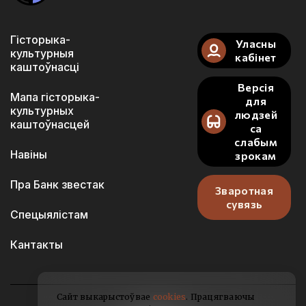
Гісторыка-
Уласны
культурныя
кабінет
каштоўнасці
Версія
Мапа гісторыка-
для
культурных
людзей
каштоўнасцей
са
слабым
Навіны
зрокам
Пра Банк звестак
Зваротная
сувязь
Спецыялістам
Кантакты
Сайт выкарыстоўвае
cookies
. Працягваючы