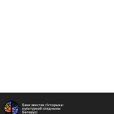
Банк звестак гісторыка-
культурнай спадчыны
Беларусі