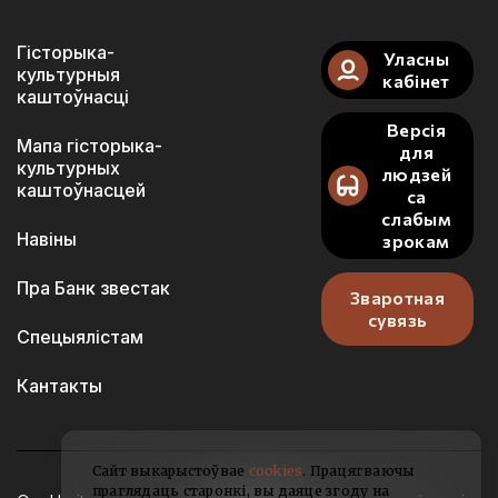
Гісторыка-
Уласны
культурныя
кабінет
каштоўнасці
Версія
Мапа гісторыка-
для
культурных
людзей
каштоўнасцей
са
слабым
Навіны
зрокам
Пра Банк звестак
Зваротная
сувязь
Спецыялістам
Кантакты
Сайт выкарыстоўвае
cookies
. Працягваючы
праглядаць старонкі, вы даяце згоду на