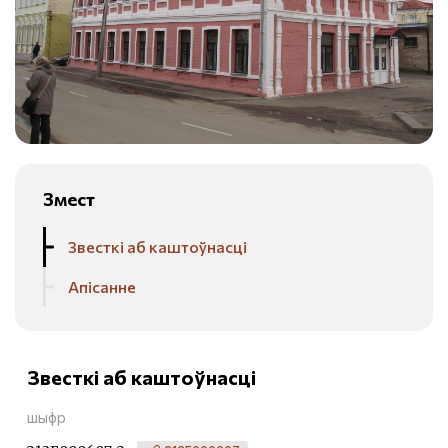
Змест
Звесткі аб каштоўнасці
Апісанне
Звесткі аб каштоўнасці
шыфр