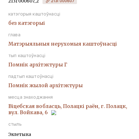
213Г000607_2
213Г000607
катэгорыя каштоўнасці
без катэгорыі
глава
Матэрыяльныя нерухомыя каштоўнасці
тып каштоўнасці
Помнiк архiтэктуры Г
падтып каштоўнасці
Помнiк жылой архiтэктуры
месца знаходжання
Віцебская вобласць, Полацкі раён, г. Полацк,
вул. Войкава, 6
стыль
Эклетыка