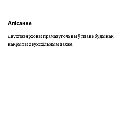
Апісанне
Двухпавярховы прамавугольны ў плане будынак,
накрыты двухсхільным дахам.