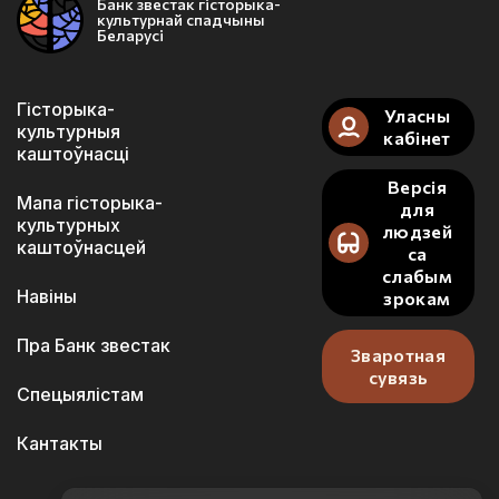
Банк звестак гісторыка-
культурнай спадчыны
Беларусі
Гісторыка-
Уласны
культурныя
кабінет
каштоўнасці
Версія
Мапа гісторыка-
для
культурных
людзей
каштоўнасцей
са
слабым
Навіны
зрокам
Пра Банк звестак
Зваротная
сувязь
Спецыялістам
Кантакты