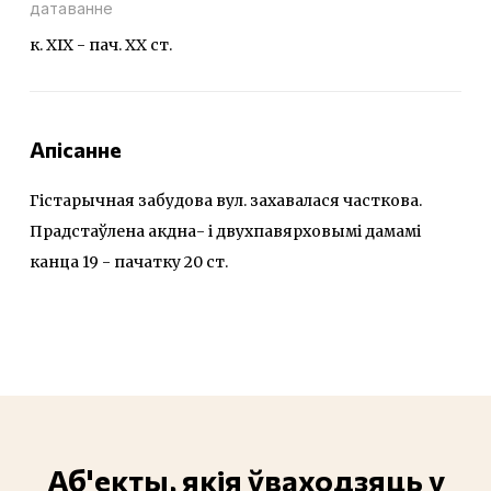
датаванне
к. ХІХ - пач. ХХ ст.
Апісанне
Гістарычная забудова вул. захавалася часткова.
Прадстаўлена акдна- і двухпавярховымі дамамі
канца 19 - пачатку 20 ст.
Аб'екты, якія ўваходзяць у