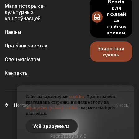
Версія
Мапа гісторыка-
для
культурных
людзей
каштоўнасцей
са
слабым
Навіны
зрокам
Пра Банк звестак
Зваротная
сувязь
Спецыялістам
Кантакты
Сайт выкарыстоўвае
cookies
. Працягваючы
праглядаць старонкі, вы даяце згоду на
Heritage.gov.by — гісторыка-культурныя каштоўнасці
апрацоўку файлаў cookie
і карыстальніцкіх
Беларусі
дадзеных.
2021-2026
Усё зразумела
Распрацоўка АІС