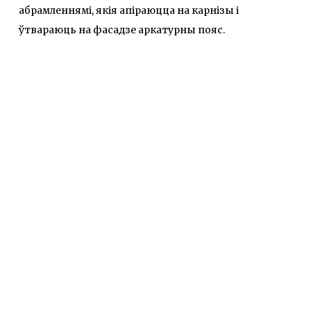
абрамленнямі, якія апіраюцца на карнізы і
ўтвараюць на фасадзе аркатурны пояс.