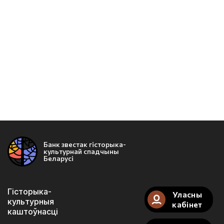
Банк звестак гісторыка-
культурнай спадчыны
Беларусі
Гісторыка-
Уласны
культурныя
кабінет
каштоўнасці