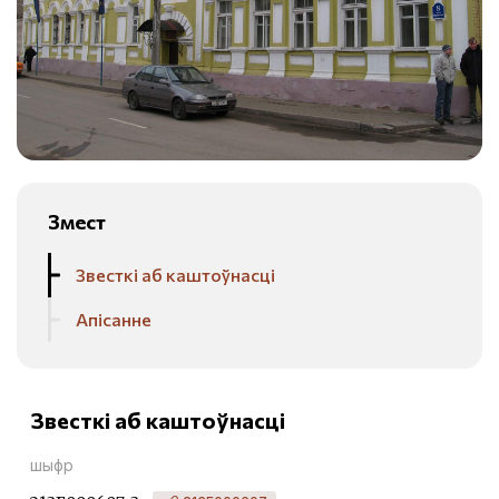
Змест
Звесткі аб каштоўнасці
Апісанне
Звесткі аб каштоўнасці
шыфр