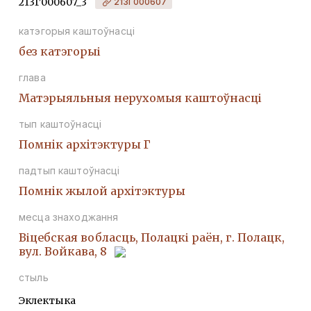
213Г000607_3
213Г000607
катэгорыя каштоўнасці
без катэгорыі
глава
Матэрыяльныя нерухомыя каштоўнасці
тып каштоўнасці
Помнiк архiтэктуры Г
падтып каштоўнасці
Помнiк жылой архiтэктуры
месца знаходжання
Віцебская вобласць, Полацкі раён, г. Полацк,
вул. Войкава, 8
стыль
Эклектыка