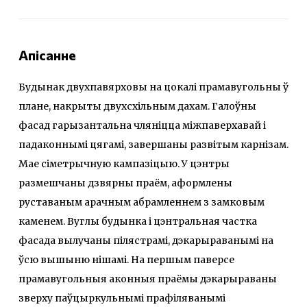
Апісанне
Будынак двухпавярховы на цокалі прамавугольны ў
плане, накрыты двухсхільным дахам. Галоўны
фасад гарызантальна чляніцца міжпаверхавай і
падаконнымі цягамі, завершаны развітым карнізам.
Мае сіметрычную кампазіцыю. У цэнтры
размешчаны дзвярны праём, аформлены
руставаным арачным абрамленнем з замковым
каменем. Вуглы будынка і цэнтральная частка
фасада вылучаны пілястрамі, дэкарыраванымі на
ўсю вышыню нішамі. На першым паверсе
прамавугольныя аконныя праёмы дэкарыраваны
зверху паўцыркульнымі прафіляванымі