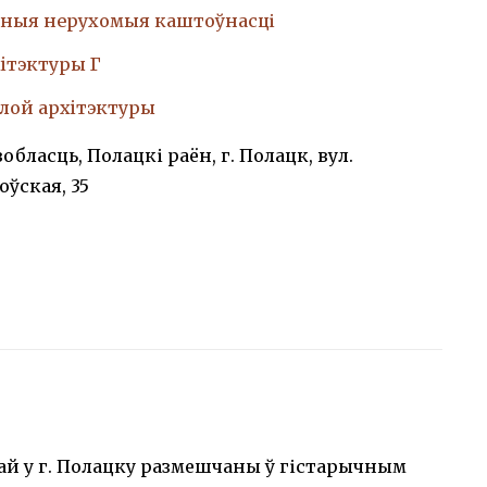
ныя нерухомыя каштоўнасці
iтэктуры Г
лой архiтэктуры
обласць, Полацкі раён, г. Полацк, вул.
ўская, 35
ай у г. Полацку размешчаны ў гістарычным