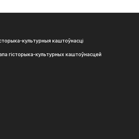
історыка-культурныя каштоўнасці
апа гісторыка-культурных каштоўнасцей