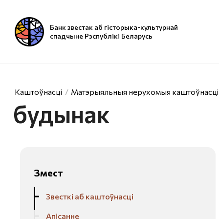
Банк звестак аб гісторыка-культурнай
спадчыне Рэспублікі Беларусь
Каштоўнасці
Матэрыяльныя нерухомыя каштоўнасці
будынак
Змест
Звесткі аб каштоўнасці
Апісанне