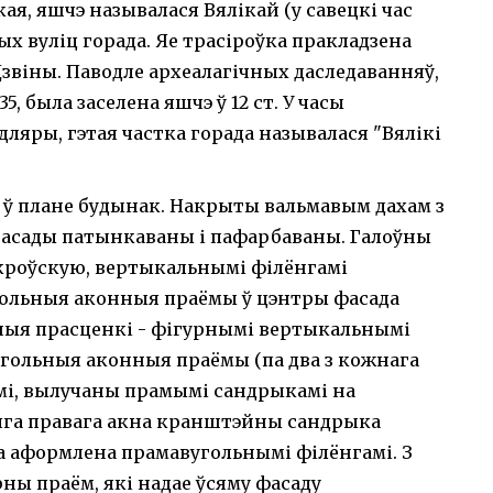
ая, яшчэ называлася Вялікай (у савецкі час
ых вуліц горада. Яе трасіроўка пракладзена
Дзвіны. Паводле археалагічных даследаванняў,
, была заселена яшчэ ў 12 ст. У часы
дляры, гэтая частка горада называлася "Вялікі
 ў плане будынак. Накрыты вальмавым дахам з
Фасады патынкаваны і пафарбаваны. Галоўны
акроўскую, вертыкальнымі філёнгамі
гольныя аконныя праёмы ў цэнтры фасада
ныя прасценкі - фігурнымі вертыкальнымі
угольныя аконныя праёмы (па два з кожнага
мі, вылучаны прамымі сандрыкамі на
яга правага акна кранштэйны сандрыка
а аформлена прамавугольнымі філёнгамі. З
ны праём, які надае ўсяму фасаду