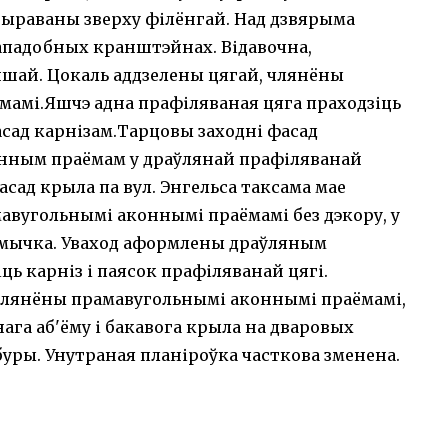
рыраваны зверху філёнгай. Над дзвярыма
ападобных кранштэйнах. Відавочна,
шай. Цокаль аддзелены цягай, члянёны
мамі.Яшчэ адна прафіляваная цяга праходзіць
асад карнізам.Тарцовы заходні фасад
нным праёмам у драўлянай прафіляванай
асад крыла па вул. Энгельса таксама мае
вугольнымі аконнымі праёмамі без дэкору, у
амычка. Уваход аформлены драўляным
ць карніз і паясок прафіляванай цягі.
 члянёны прамавугольнымі аконнымі праёмамі,
нага аб'ёму і бакавога крыла на дваровых
ры. Унутраная планіроўка часткова зменена.