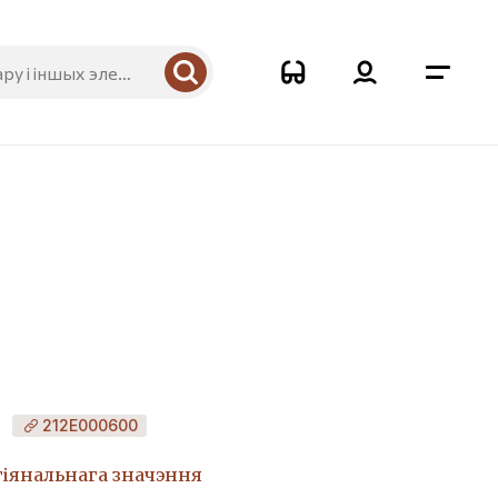
212Е000600
гіянальнага значэння