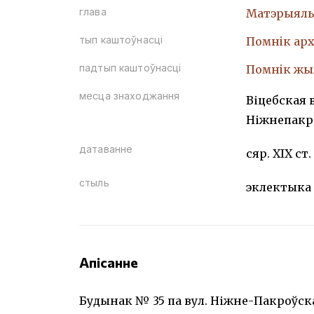
глава
Матэрыяль
тып каштоўнасці
Помнiк арх
падтып каштоўнасці
Помнiк жы
месца знаходжання
Віцебская в
Ніжнепакро
датаванне
сяр. ХІХ ст.
стыль
эклектыка
Апісанне
Будынак № 35 па вул. Ніжне-Пакроўск