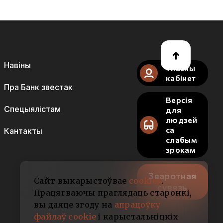
Навіны
Уласны
кабінет
Пра Банк звестак
Версія
Спецыялістам
для
людзей
са
Кантакты
слабым
зрокам
Зваротная
Сайт выкарыстоўвае
cookies
.
сувязь
Працягваючы праглядаць старонкі,
вы даяце згоду на
апрацоўку
файлаў cookie
і карыстальніцкіх