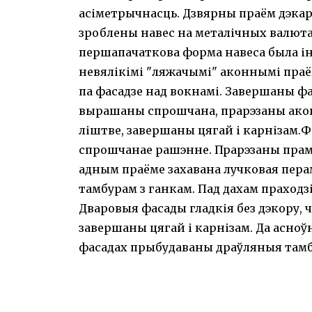
асіметрычнасць. Дзвярны праём дэка
зроблены навес на металічных валют
першапачаткова форма навеса была ін
невялікімі "ляжачымі" аконнымі праё
па фасадзе над вокнамі. Завершаны ф
вырашаны спрошчана, прарэзаны ако
ліштве, завершаны цягай і карнізам.Ф
спрошчанае рашэнне. Прарэзаны прама
адным праёме захавана лучковая пер
тамбурам з ганкам. Пад дахам праходзі
Дваровыя фасады гладкія без дэкору,
завершаны цягай і карнізам. Да асноў
фасадах прыбудаваны драўляныя тамбу