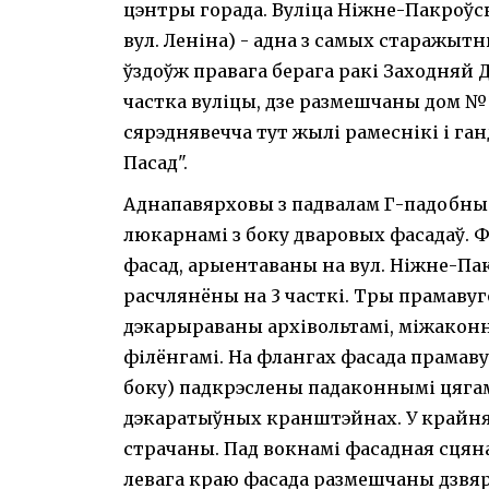
цэнтры горада. Вуліца Ніжне-Пакроўск
вул. Леніна) - адна з самых старажытн
ўздоўж правага берага ракі Заходняй 
частка вуліцы, дзе размешчаны дом №35
сярэднявечча тут жылі рамеснікі і ган
Пасад".
Аднапавярховы з падвалам Г-падобны
люкарнамі з боку дваровых фасадаў. 
фасад, арыентаваны на вул. Ніжне-П
расчлянёны на 3 часткі. Тры прамаву
дэкарыраваны архівольтамі, міжакон
філёнгамі. На флангах фасада прамав
боку) падкрэслены падаконнымі цяга
дэкаратыўных кранштэйнах. У крайн
страчаны. Пад вокнамі фасадная сцян
левага краю фасада размешчаны дзвяр