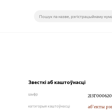
Звесткі аб каштоўнасці
шыфр
213Г000620
катэгорыя каштоўнасці
аб'екты рэ