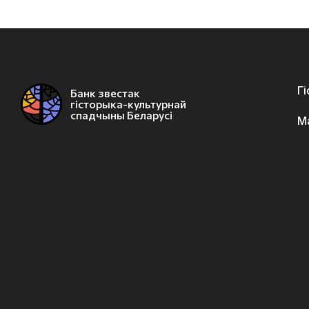
Г
Банк звестак
гісторыка-культурнай
спадчыны Беларусі
М