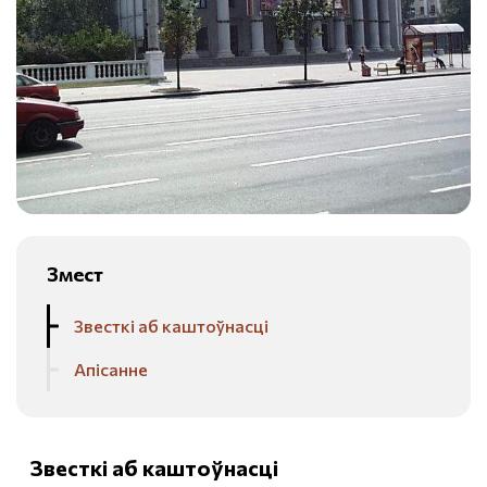
Змест
Звесткі аб каштоўнасці
Апісанне
Звесткі аб каштоўнасці