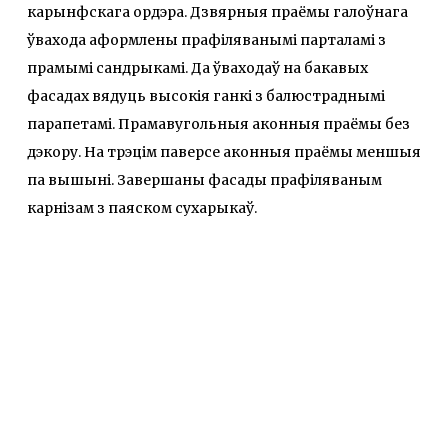
карынфскага ордэра. Дзвярныя праёмы галоўнага
ўвахода аформлены прафіляванымі парталамі з
прамымі сандрыкамі. Да ўваходаў на бакавых
фасадах вядуць высокія ганкі з балюстраднымі
парапетамі. Прамавугольныя аконныя праёмы без
дэкору. На трэцім паверсе аконныя праёмы меншыя
па вышыні. Завершаны фасады прафіляваным
карнізам з паяском сухарыкаў.