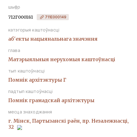
шыфр
712Г000181
711Е000149
катэгорыя каштоўнасці
аб'екты нацыянальнага значэння
глава
Матэрыяльныя нерухомыя каштоўнасці
тып каштоўнасці
Помнiк архiтэктуры Г
падтып каштоўнасці
Помнiк грамадскай архiтэктуры
месца знаходжання
г. Мінск, Партызанскі раён, пр. Незалежнасці,
32