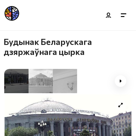
Будынак Беларускага
дзяржаўнага цырка