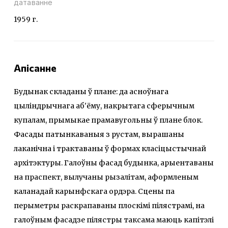
датаванне
1959 г.
Апісанне
Будынак складаны ў плане: да асноўнага
цыліндрычнага аб'ёму, накрытага сферычным
купалам, прымыкае прамавугольны ў плане блок.
Фасады патынкаваныя з рустам, вырашаны
лаканічна і трактаваны ў формах класіцыстычнай
архітэктуры. Галоўны фасад будынка, арыентаваны
на праспект, вылучаны рызалітам, аформленым
каланадай карынфскага ордэра. Сцены па
перыметры раскрапаваны плоскімі пілястрамі, на
галоўным фасадзе пілястры таксама маюць капітэлі