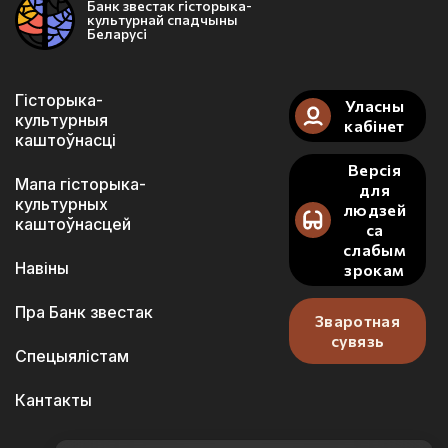
Банк звестак гісторыка-
культурнай спадчыны
Беларусі
Гісторыка-
Уласны
культурныя
кабінет
каштоўнасці
Версія
Мапа гісторыка-
для
культурных
людзей
каштоўнасцей
са
слабым
Навіны
зрокам
Пра Банк звестак
Зваротная
сувязь
Спецыялістам
Кантакты