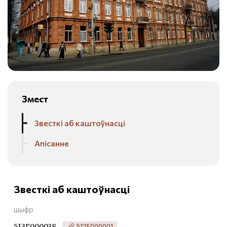
Змест
Звесткі аб каштоўнасці
Апісанне
Звесткі аб каштоўнасці
шыфр
513Г000038
512Е000001