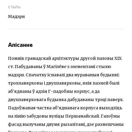
стыль
Мадэрн
Апісанне
Помнік грамадскай архітэктуры другой паловы XIX
ст. Пабудаваны ў Магілёве з элементамі стылю
мадэрн. Спачатку існавалі два мураваныя будынкі:
трохпавярховы і двухпавярховы, якія пазней былі
аб'яднаны ў адзін Г-падобны корпус, а да
двухпавярховага будынка дабудаваны трэці паверх.
Падоўжаная частка аб'яднанага корпуса выходзіць
на лінію забудовы вуліцы Першамайскай. Галоўны
фасад вылучаны двумя рызалітамі, дзе размешчаны