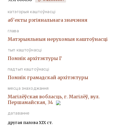
катэгорыя каштоўнасці
аб'екты рэгіянальнага значэння
глава
Матэрыяльныя нерухомыя каштоўнасці
тып каштоўнасці
Помнiк архiтэктуры Г
падтып каштоўнасці
Помнiк грамадскай архiтэктуры
месца знаходжання
Магілёўская вобласць, г. Магілёў, вул.
Першамайская, 34
датаванне
другая палова ХІХ ст.