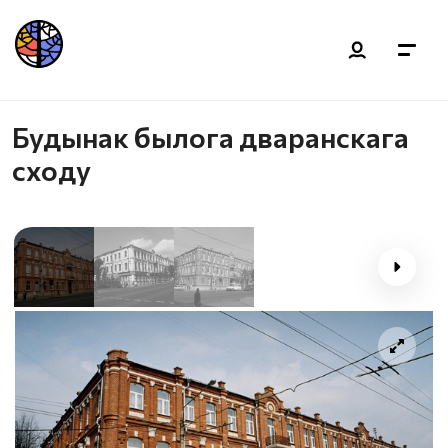
Будынак былога дваранскага
сходу