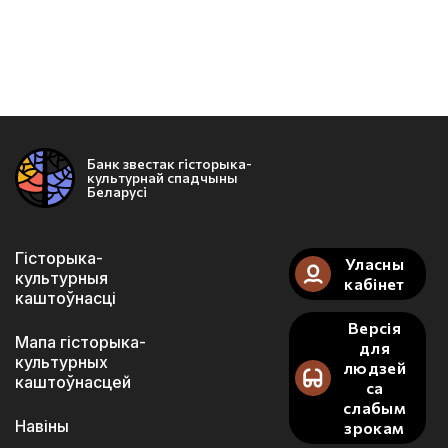
Банк звестак гісторыка-
культурнай спадчыны
Беларусі
Гісторыка-
Уласны
культурныя
кабінет
каштоўнасці
Версія
Мапа гісторыка-
для
культурных
людзей
каштоўнасцей
са
слабым
Навіны
зрокам