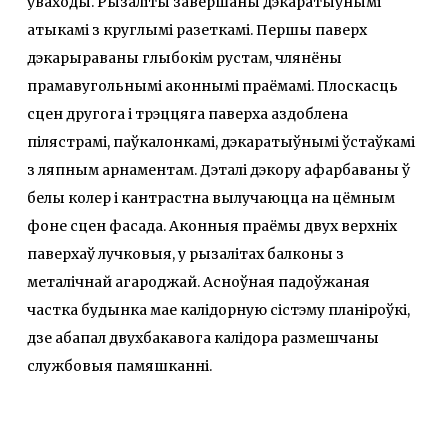
ўваходы. Рызаліты завершаны дэкаратыўнымі
атыкамі з круглымі разеткамі. Першы паверх
дэкарыраваны глыбокім рустам, члянёны
прамавугольнымі аконнымі праёмамі. Плоскасць
сцен другога і трэццяга паверха аздоблена
пілястрамі, паўкалонкамі, дэкаратыўнымі ўстаўкамі
з ляпным арнаментам. Дэталі дэкору афарбаваны ў
белы колер і кантрастна вылучаюцца на цёмным
фоне сцен фасада. Аконныя праёмы двух верхніх
паверхаў лучковыя, у рызалітах балконы з
металічнай агароджай. Асноўная падоўжаная
частка будынка мае калідорную сістэму планіроўкі,
дзе абапал двухбакавога калідора размешчаны
службовыя памяшканні.