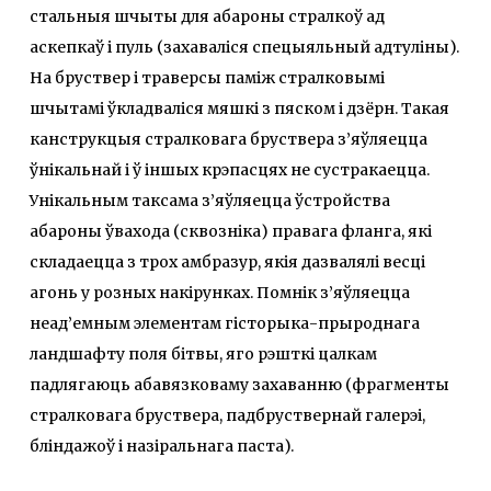
стальныя шчыты для абароны стралкоў ад
аскепкаў і пуль (захаваліся спецыяльный адтуліны).
На бруствер і траверсы паміж стралковымі
шчытамі ўкладваліся мяшкі з пяском і дзёрн. Такая
канструкцыя стралковага бруствера з’яўляецца
ўнікальнай і ў іншых крэпасцях не сустракаецца.
Унікальным таксама з’яўляецца ўстройства
абароны ўвахода (сквозніка) правага фланга, які
складаецца з трох амбразур, якія дазвалялі весці
агонь у розных накірунках. Помнік з’яўляецца
неад’емным элементам гісторыка-прыроднага
ландшафту поля бітвы, яго рэшткі цалкам
падлягаюць абавязковаму захаванню (фрагменты
стралковага бруствера, падбруствернай галерэі,
бліндажоў і назіральнага паста).