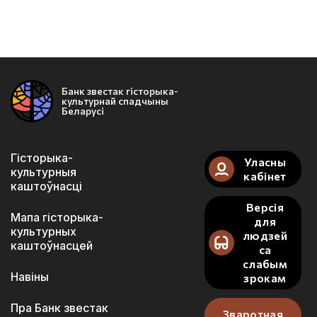
Банк звестак гісторыка-
культурнай спадчыны
Беларусі
Гісторыка-
Уласны
культурныя
кабінет
каштоўнасці
Версія
Мапа гісторыка-
для
культурных
людзей
каштоўнасцей
са
слабым
Навіны
зрокам
Пра Банк звестак
Зваротная