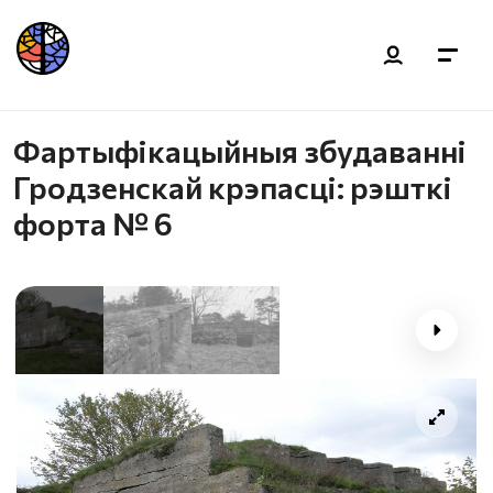
Фартыфікацыйныя збудаванні
Гродзенскай крэпасці: рэшткі
форта № 6