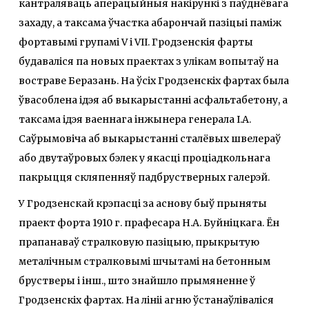
кантраляваць аперацыйныя накірункі з паўднёвага
захаду, а таксама ўчастка абарончай пазіцыі паміж
фортавымі групамі V і VІІ. Гродзенскія фарты
будаваліся па новых праектах з улікам вопытаў на
востраве Беразань. На ўсіх Гродзенскіх фартах была
ўвасоблена ідэя аб выкарыстанні асфальтабетону, а
таксама ідэя ваеннага інжынера генерала І.А.
Саўрымовіча аб выкарыстанні сталёвых швелераў
або двутаўровых бэлек у якасці проціадкольнага
пакрыцця скляпенняў падбрустверных галерэй.
У Гродзенскай крэпасці за аснову быў прыняты
праект форта 1910 г. прафесара Н.А. Буйніцкага. Ён
прапанаваў стралковую пазіцыю, прыкрытую
металічным стралковымі шчытамі на бетонным
брустверы і інш., што знайшло прымяненне ў
Гродзенскіх фартах. На лініі агню ўстанаўліваліся