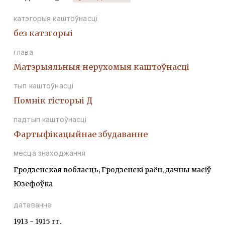
катэгорыя каштоўнасці
без катэгорыі
глава
Матэрыяльныя нерухомыя каштоўнасці
тып каштоўнасці
Помнiк гiсторыi Д
падтып каштоўнасці
Фартыфікацыйнае збудаванне
месца знаходжання
Гродзенская вобласць, Гродзенскі раён, дачны масіў
Юзефоўка
датаванне
1913 - 1915 гг.