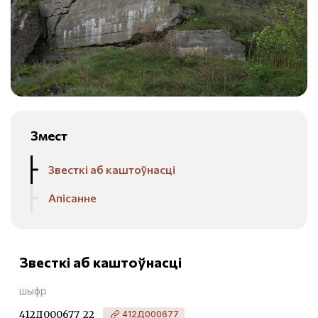
Змест
Звесткі аб каштоўнасці
Апісанне
Звесткі аб каштоўнасці
шыфр
412Д000677_22
412Д000677