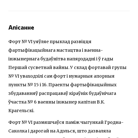
Апісанне
Форт № VІ уяўляе прыклад развіцця
фартыфікацыйнага мастацтва і ваенна-
інжынернага будаўнітва напярэдадні і ў гады
Першай сусветнай вайны. У склад фортавай групы
№ VІ уваходзілі сам форт і нумарныя апорныя
пункты № 15 і 16. Праекты фартыфікацыйных
збудаванняў распрацаваў кіраўнік будаўнічага
ўчастка № 6 ваенны інжынер капітан В.К.
Крагельскі.
Форт № VІ размяшчаўся паміж чыгункай Гродна-
Саколка і дарогай на Адэльск, што дазваляла