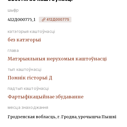
шыфр
412Д000775_1
412Д000775
катэгорыя каштоўнасці
без катэгорыі
глава
Матэрыяльныя нерухомыя каштоўнасці
тып каштоўнасці
Помнiк гiсторыi Д
падтып каштоўнасці
Фартыфікацыйнае збудаванне
месца знаходжання
Гродзенская вобласць, г. Гродна, урочышча Пышкі