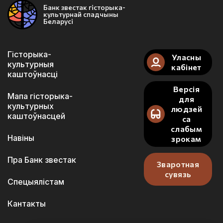
Банк звестак гісторыка-
культурнай спадчыны
Беларусі
Гісторыка-
Уласны
культурныя
кабінет
каштоўнасці
Версія
Мапа гісторыка-
для
культурных
людзей
каштоўнасцей
са
слабым
Навіны
зрокам
Пра Банк звестак
Зваротная
сувязь
Спецыялістам
Кантакты