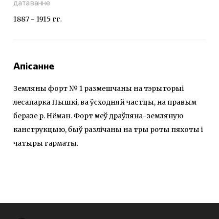
датаванне
1887 - 1915 гг.
Апісанне
Земляны форт № 1 размешчаны на тэрыторыі
лесапарка Пышкі, ва ўсходняй частцы, на правым
беразе р. Нёман. Форт меў драўляна-земляную
канструкцыю, быў разлічаны на тры роты пяхоты і
чатыры гарматы.