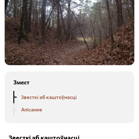
Змест
Звесткі аб каштоўнасці
Апісанне
Звесткі аб каштоўнасці