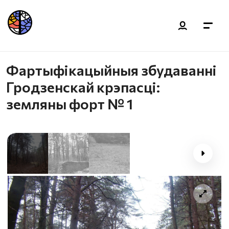
Фартыфікацыйныя збудаванні
Гродзенскай крэпасці:
земляны форт № 1