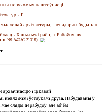
ныя нерухомыя каштоўнасці
iтэктуры Г
амысловай архiтэктуры, гаспадарчы будынак
ласць, Капыльскі раён, в. Бабоўня, вул.
нв. № 642/С-21018)
т.
й архаічнасцю і цікавай
мі невялікімі ўстаўкамі друза. Пабудаваны ў
 мае сляды перабудоў, але аб'ём