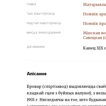
глава
Матэрыяль
тып каштоўнасці
Помнiк арх
падтып каштоўнасці
Помнiк пр
месца знаходжання
Мінская воб
Савецкая (і
датаванне
Канец XIX с
Апісанне
Бровар (спіртзавод) выдзяляецца сваё
кладкай сцен з буйных валуноў, з вель
1901 г. Нягледзячы на тое, што будынак