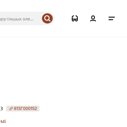
_3
613Г000152
рыі