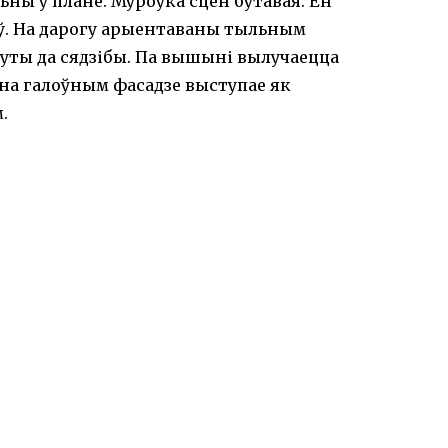
льны ў плане. Муроўка сцен бутавая. Ён
аў. На дарогу арыентаваны тыльным
уты да сядзібы. Па вышыні вылучаецца
 на галоўным фасадзе выступае як
.