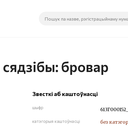
сядзібы: бровар
Звесткі аб каштоўнасці
шыфр
613Г000152
катэгорыя каштоўнасці
без катэго