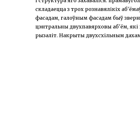
і структура яго захаваліся: прамавуго
складаецца з трох рознавялікіх аб'ём
фасадам, галоўным фасадам быў зверн
цэнтральны двухпавярховы аб'ём, які
рызаліт. Накрыты двухсхільным дахам