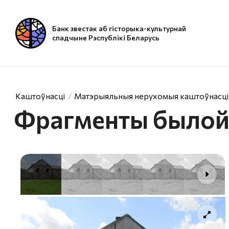
Банк звестак аб гісторыка-культурнай
спадчыне Рэспублікі Беларусь
Каштоўнасці
Матэрыяльныя нерухомыя каштоўнасці
Фрагменты былой 