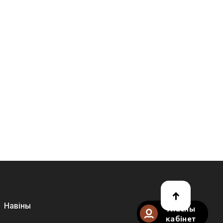
Навіны
Уласны
кабінет