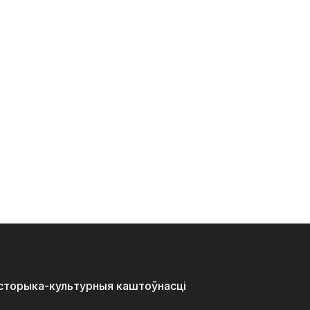
історыка-культурныя каштоўнасці