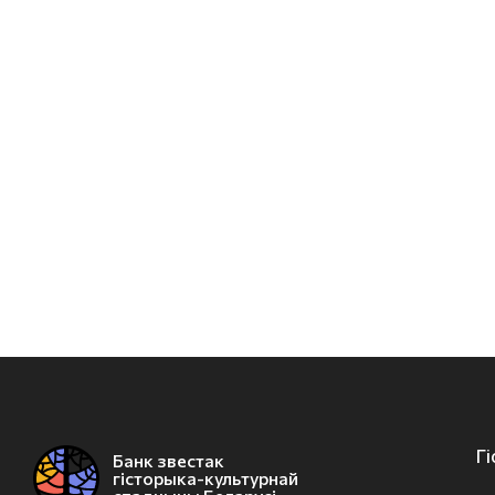
Г
Банк звестак
гісторыка-культурнай