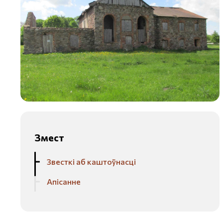
Змест
Звесткі аб каштоўнасці
Апісанне