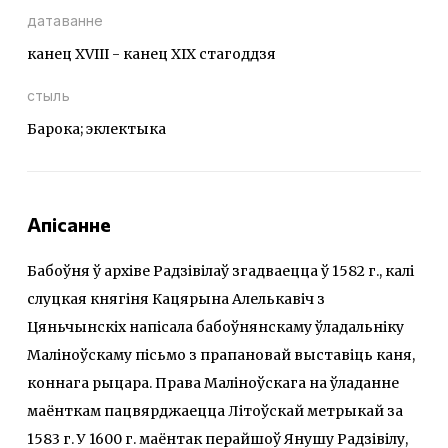
датаванне
канец ХVІІІ - канец XIX стагоддзя
стыль
Барока; эклектыка
Апісанне
Бабоўня ў архіве Радзівілаў згадваецца ў 1582 г., калі
слуцкая княгіня Кацярына Алелькавіч з
Цяньчынскіх напісала бабоўнянскаму ўладальніку
Маліноўскаму пісьмо з прапановай выставіць каня,
коннага рыцара. Права Маліноўскага на ўладанне
маёнткам пацвярджаецца Літоўскай метрыкай за
1583 г. У 1600 г. маёнтак перайшоў Янушу Радзівілу,