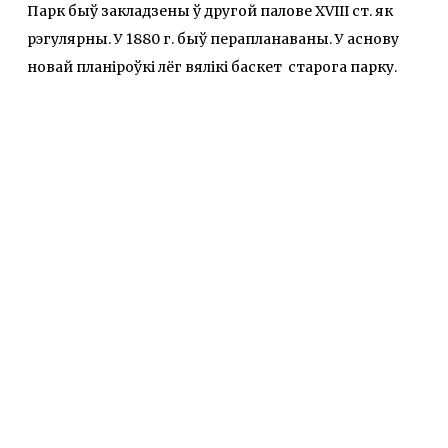
Парк быў закладзены ў другой палове XVIII ст. як
рэгулярны. У 1880 г. быў перапланаваны. У аснову
новай планіроўкі лёг вялікі баскет старога парку.