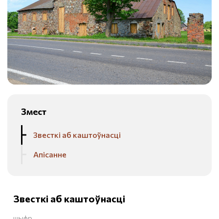
Змест
Звесткі аб каштоўнасці
Апісанне
Звесткі аб каштоўнасці
шыфр