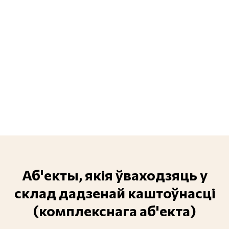
Аб'екты, якія ўваходзяць у
склад дадзенай каштоўнасці
(комплекснага аб'екта)