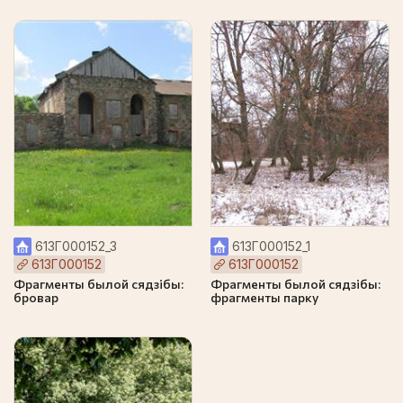
613Г000152_3
613Г000152_1
613Г000152
613Г000152
Фрагменты былой сядзібы:
Фрагменты былой сядзібы:
бровар
фрагменты парку