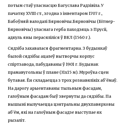
потым стаў уласнасцю Багуслава Радзівіла. У
пачатку XVIII ст., згодна з інвентаром 1707 г.,
Бабоўняй валодалі Бярновічы.Бярновічы (Бітнер-
Бярновічы) уласнага герба паходзяць з Прусіі,
адкуль яны перасяліліся ў ВКЛ (1560 г.).
Сядзіба захавалася фрагментарна. З будынкаў
былой сядзібы ацалеў вытворчы корпус
спіртзавода, пабудаваны ў 1901 г. Будынак
прамавугольны ў плане (31х15 м). Муроўка сцен
бутавая. Ён складаецца з трох рознавялікіх аб'ёмаў.
На дарогу арыентаваны тыльным фасадам,
галоўным фасадам быў звернуты да сядзібы. Па
вышыні вылучаецца цэнтральны двухпавярховы
аб'ём, які на галоўным фасадзе выступае як
рызаліт.