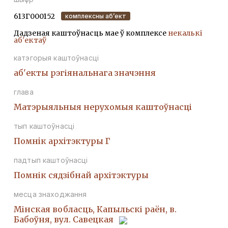
613Г000152
комплексны аб’ект
Дадзеная каштоўнасць мае ў комплексе
некалькі
аб'ектаў
катэгорыя каштоўнасці
аб'екты рэгіянальнага значэння
глава
Матэрыяльныя нерухомыя каштоўнасці
тып каштоўнасці
Помнiк архiтэктуры Г
падтып каштоўнасці
Помнік сядзібнай архітэктуры
месца знаходжання
Мінская вобласць, Капыльскі раён, в.
Бабоўня, вул. Савецкая