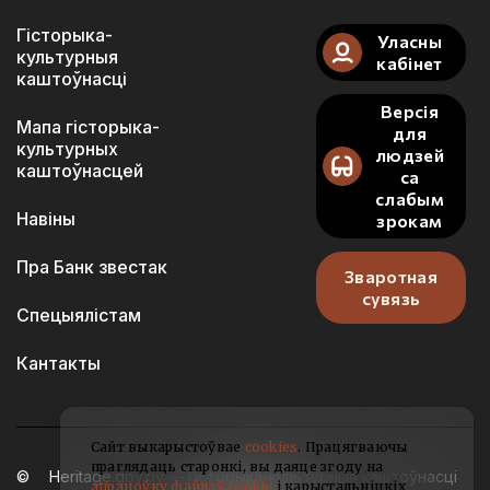
Гісторыка-
Уласны
культурныя
кабінет
каштоўнасці
Версія
Мапа гісторыка-
для
культурных
людзей
каштоўнасцей
са
слабым
Навіны
зрокам
Пра Банк звестак
Зваротная
сувязь
Спецыялістам
Кантакты
Сайт выкарыстоўвае
cookies
. Працягваючы
праглядаць старонкі, вы даяце згоду на
Heritage.gov.by — гісторыка-культурныя каштоўнасці
апрацоўку файлаў cookie
і карыстальніцкіх