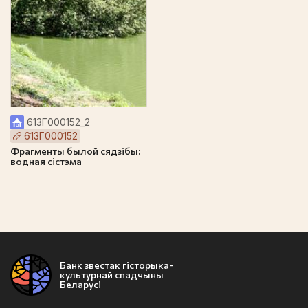
613Г000152_2
613Г000152
Фрагменты былой сядзібы:
водная сістэма
Банк звестак гісторыка-
культурнай спадчыны
Беларусі