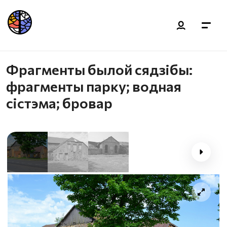
Фрагменты былой сядзібы:
фрагменты парку; водная
сістэма; бровар