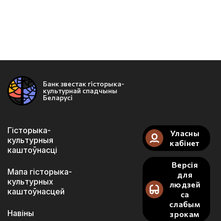
Банк звестак гісторыка-
культурнай спадчыны
Беларусі
Гісторыка-
Уласны
культурныя
кабінет
каштоўнасці
Версія
Мапа гісторыка-
для
культурных
людзей
каштоўнасцей
са
слабым
Навіны
зрокам