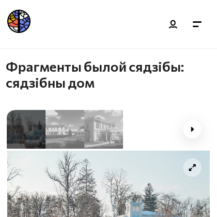
Фрагменты былой сядзібы:
сядзібны дом