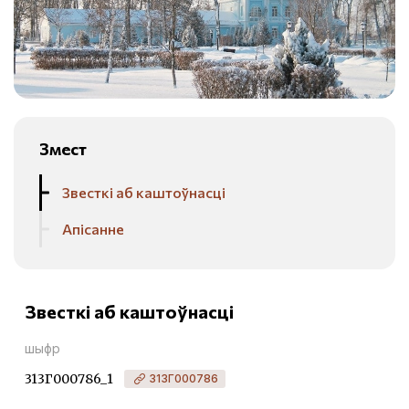
Змест
Звесткі аб каштоўнасці
Апісанне
Звесткі аб каштоўнасці
шыфр
313Г000786_1
313Г000786