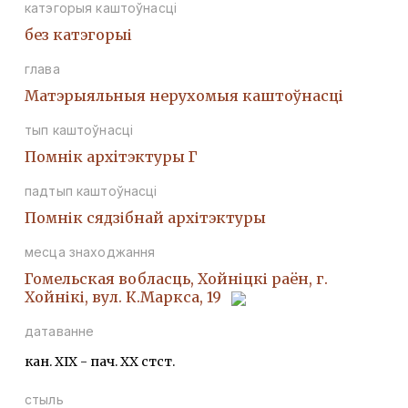
катэгорыя каштоўнасці
без катэгорыі
глава
Матэрыяльныя нерухомыя каштоўнасці
тып каштоўнасці
Помнiк архiтэктуры Г
падтып каштоўнасці
Помнік сядзібнай архітэктуры
месца знаходжання
Гомельская вобласць, Хойніцкі раён, г.
Хойнікі, вул. К.Маркса, 19
датаванне
кан. ХIХ - пач. ХХ стст.
стыль