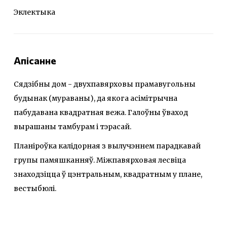
Эклектыка
Апісанне
Сядзібны дом - двухпавярховы прамавугольны
будынак (мураваны), да якога асімітрычна
пабудавана квадратная вежа. Галоўны ўваход
вырашаны тамбурам і тэрасай.
Планіроўка калідорная з вылучэннем парадкавай
групы памяшканняў. Міжпавярховая лесвіца
знаходзіцца ў цэнтральным, квадратным у плане,
вестыбюлі.