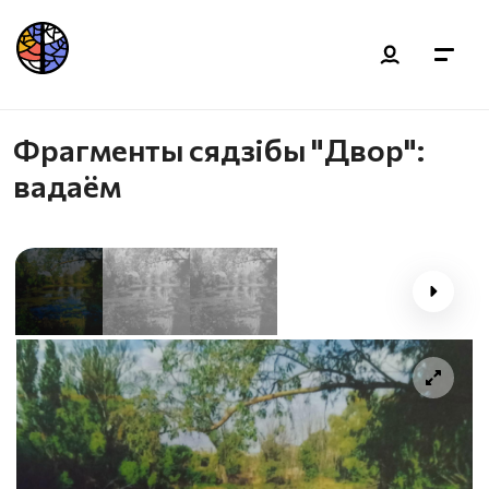
Фрагменты сядзібы "Двор":
вадаём