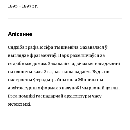
1895 - 1897 гг.
Апісанне
Сядзіба графа Іосіфа Тышкевіча. Захавалася ў
выглядзе фрагментаў. Парк размяшчаўся за
сядзібным домам. Захаваліся адзічалыя насаджэнні
на плошчы каля 2 га, часткова вадаём. Будынкі
пастроены ў традыцыйных для Міншчыны
архітэктурных формах з валуноў і чырвонай цэглы.
Гэта помнікі гаспадарчай архітэктуры часу
эклектыкі.