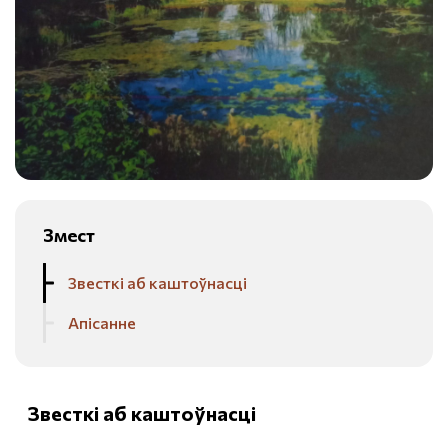
Змест
Звесткі аб каштоўнасці
Апісанне
Звесткі аб каштоўнасці