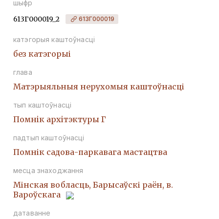
шыфр
613Г000019_2
613Г000019
катэгорыя каштоўнасці
без катэгорыі
глава
Матэрыяльныя нерухомыя каштоўнасці
тып каштоўнасці
Помнiк архiтэктуры Г
падтып каштоўнасці
Помнік садова-паркавага мастацтва
месца знаходжання
Мінская вобласць, Барысаўскі раён, в.
Вароўскага
датаванне