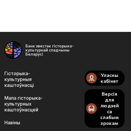
Банк звестак гісторыка-
культурнай спадчыны
Беларусі
Гісторыка-
Уласны
культурныя
кабінет
каштоўнасці
Версія
Мапа гісторыка-
для
культурных
людзей
каштоўнасцей
са
слабым
Навіны
зрокам