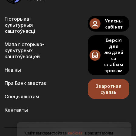
Гісторыка-
Уласны
культурныя
кабінет
каштоўнасці
Версія
Мапа гісторыка-
для
культурных
людзей
каштоўнасцей
са
слабым
Навіны
зрокам
Пра Банк звестак
Зваротная
сувязь
Спецыялістам
Кантакты
Сайт выкарыстоўвае
cookies
. Працягваючы