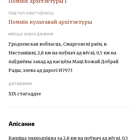
Помнiк архiтэктуры Г
падтып каштоўнасці
Помнiк культавай архiтэктуры
месца знаходжання
Гродзенская вобласць, Смаргонскі раён, в.
Нястанішкі, 2,8 км на поўнач ад вёскі, 0,5 км на
паўднёвы захад ад касцёла Маці Божай Добрай
Рады, злева ад дарогі Н7973
датаванне
ХІХ стагоддзе
Апісанне
Капліца знаходзіцца за 2,8 км на поўнач ад вёскі, 0,5