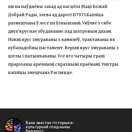
км на паўднёвы захад ад касцёла Маці Божай
Добрай Рады, злева ад дарогі Н7973.Капліца
размешчана ў лесе на ўзвышэнні. Уяўляе з сябе
двух'яруснае збудаванне пад шатровым дахам.
Ніжні ярус змураваны з камянёў, трактаваны як
кубападобны пастамент. Верхні ярус змураваны з
цэглы і патынкаваны. Усе яго чатыры грані
прарэзаны арачнымі скразнымі праёмамі. Унутры
капліцы змешчана Распяцце.
Банк звестак гісторыка-
культурнай спадчыны
Беларусі