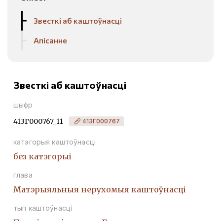
Звесткі аб каштоўнасці
Апісанне
Звесткі аб каштоўнасці
шыфр
413Г000767_11
413Г000767
катэгорыя каштоўнасці
без катэгорыі
глава
Матэрыяльныя нерухомыя каштоўнасці
тып каштоўнасці