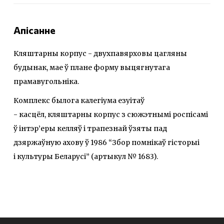
Апісанне
Кляштарны корпус - двухпавярховы цагляны
будынак, мае ў плане форму выцягнутага
прамавугольніка.
Комплекс былога калегіума езуітаў
- касцёл, кляштарны корпус з сюжэтнымі роспісамі
ў інтэр’еры келляў і трапезнай ўзяты пад
дзяржаўную ахову ў 1986 “Збор помнікаў гісторыі
і культуры Беларусі” (артыкул № 1683).