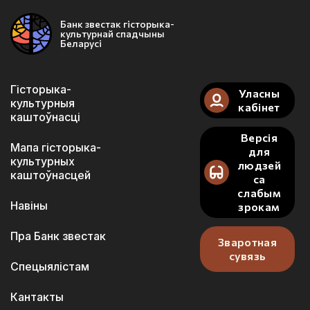
Банк звестак гісторыка-
культурнай спадчыны
Беларусі
Гісторыка-
Уласны
культурныя
кабінет
каштоўнасці
Версія
Мапа гісторыка-
для
культурных
людзей
каштоўнасцей
са
слабым
Навіны
зрокам
Пра Банк звестак
Зваротная
сувязь
Спецыялістам
Кантакты