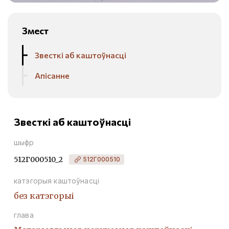
Змест
Звесткі аб каштоўнасці
Апісанне
Звесткі аб каштоўнасці
шыфр
512Г000510_2
512Г000510
катэгорыя каштоўнасці
без катэгорыі
глава