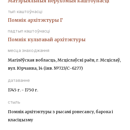
Матэрыяльныя нерухомыя каштоўнасці
тып каштоўнасці
Помнiк архiтэктуры Г
падтып каштоўнасці
Помнiк культавай архiтэктуры
месца знаходжання
Магілёўская вобласць, Мсціслаўскі раён, г. Мсціслаў,
вул. Юрчанка, 14 (інв. №723/С-6277)
датаванне
1745 г. - 1750 г.
стыль
Помнік архітэктуры з рысамі рэнесансу, барока і
класіцызму