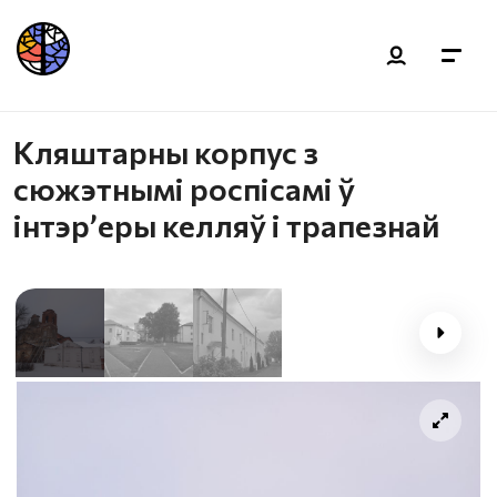
Кляштарны корпус з
сюжэтнымі роспісамі ў
інтэр’еры келляў і трапезнай