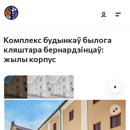
Комплекс будынкаў былога
кляштара бернардзінцаў:
жылы корпус