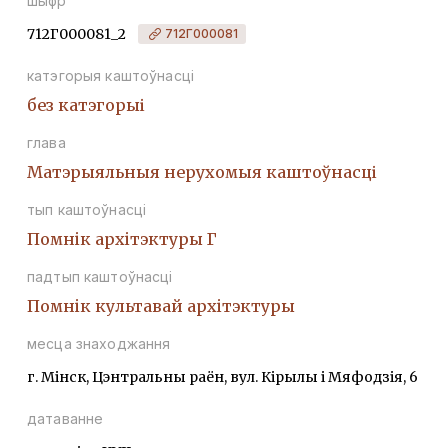
шыфр
712Г000081_2
712Г000081
катэгорыя каштоўнасці
без катэгорыі
глава
Матэрыяльныя нерухомыя каштоўнасці
тып каштоўнасці
Помнiк архiтэктуры Г
падтып каштоўнасці
Помнiк культавай архiтэктуры
месца знаходжання
г. Мінск, Цэнтральны раён, вул. Кірылы і Мяфодзія, 6
датаванне