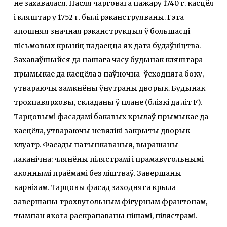
не захавалася. Пасля чарговага пажару 1740 г. касцёл
і кляштар у 1752 г. былі рэканструяваны. Гэта
апошняя значная рэканструкцыя ў большасці
пісьмовых крыніц падаецца як дата будаўніцтва.
Захаваўшыйся да нашага часу будынак кляштара
прымыкае да касцёла з паўночна-ўсходняга боку,
утвараючы замкнёны ўнутраны дворык. Будынак
трохпавярховы, складаны ў плане (блізкі да літ F).
Тарцовымі фасадамі бакавых крылаў прымыкае да
касцёла, утвараючы невялікі закрыты дворык-
клуатр. Фасады патынкаваныя, вырашаны
лаканічна: члянёны пiлястрамi i прамавугольнымi
аконнымi праёмамi без ліштваў. Завершаны
карнізам. Тарцовы фасад заходняга крыла
завершаны трохвугольным фігурным франтонам,
тымпан якога раскрапаваны нішамі, пілястрамі.