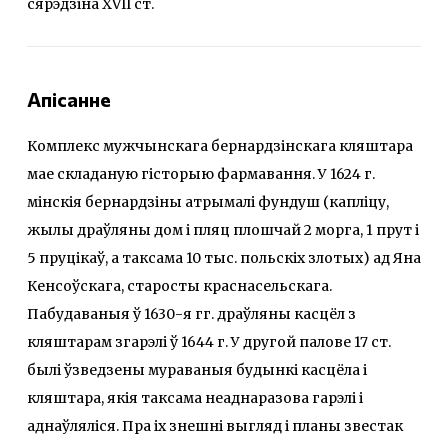
сярэдзіна XVII ст.
Апісанне
Комплекс мужчынскага бернардзінскага кляштара
мае складаную гісторыю фармавання. У 1624 г.
мінскія бернардзіны атрымалі фундуш (капліцу,
жылы драўляны дом і пляц плошчай 2 морга, 1 прут і
5 пруцікаў, а таксама 10 тыс. польскіх злотых) ад Яна
Кенсоўскага, старосты краснасельскага.
Пабудаваныя ў 1630-я гг. драўляны касцёл з
кляштарам згарэлі ў 1644 г. У другой палове 17 ст.
былі ўзведзены мураваныя будынкі касцёла і
кляштара, якія таксама неаднаразова гарэлі і
аднаўляліся. Пра іх знешні выгляд і планы звестак