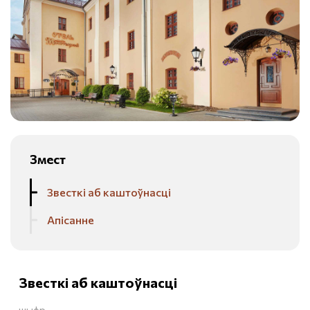
Змест
Звесткі аб каштоўнасці
Апісанне
Звесткі аб каштоўнасці