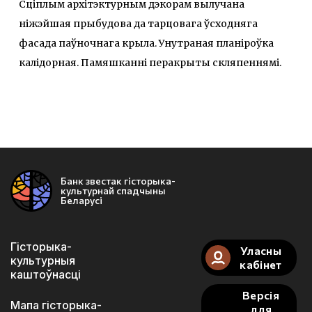
Сціплым архітэктурным дэкорам вылучана
ніжэйшая прыбудова да тарцовага ўсходняга
фасада паўночнага крыла. Унутраная планіроўка
калiдорная. Памяшканні перакрыты скляпеннямі.
Банк звестак гісторыка-
культурнай спадчыны
Беларусі
Гісторыка-
Уласны
культурныя
кабінет
каштоўнасці
Версія
Мапа гісторыка-
для