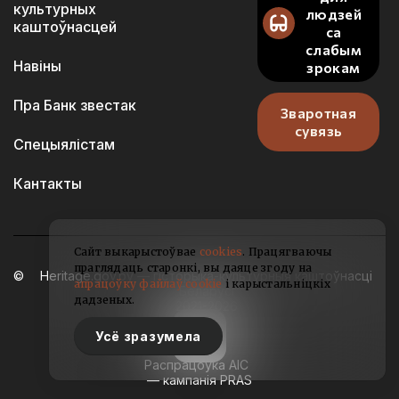
культурных
людзей
каштоўнасцей
са
слабым
Навіны
зрокам
Пра Банк звестак
Зваротная
сувязь
Спецыялістам
Кантакты
Сайт выкарыстоўвае
cookies
. Працягваючы
праглядаць старонкі, вы даяце згоду на
Heritage.gov.by — гісторыка-культурныя каштоўнасці
апрацоўку файлаў cookie
і карыстальніцкіх
Беларусі
дадзеных.
2021-2026
Усё зразумела
Распрацоўка АІС
— кампанія PRAS