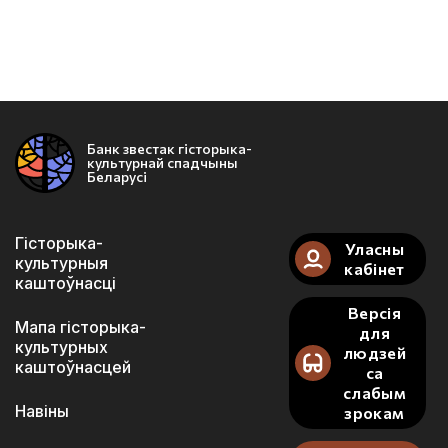
Банк звестак гісторыка-
культурнай спадчыны
Беларусі
Гісторыка-
Уласны
культурныя
кабінет
каштоўнасці
Версія
Мапа гісторыка-
для
культурных
людзей
каштоўнасцей
са
слабым
Навіны
зрокам