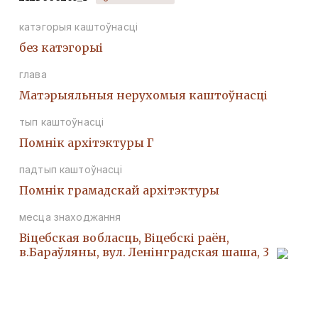
катэгорыя каштоўнасці
без катэгорыі
глава
Матэрыяльныя нерухомыя каштоўнасці
тып каштоўнасці
Помнiк архiтэктуры Г
падтып каштоўнасці
Помнiк грамадскай архiтэктуры
месца знаходжання
Віцебская вобласць, Віцебскі раён,
в.Бараўляны, вул. Ленінградская шаша, 3