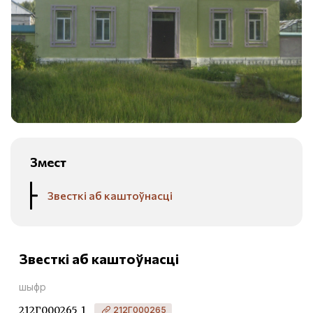
Змест
Звесткі аб каштоўнасці
Звесткі аб каштоўнасці
шыфр
212Г000265_1
212Г000265