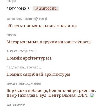
шыфр
212Г000152_3
212Г000152
катэгорыя каштоўнасці
аб'екты нацыянальнага значэння
глава
Матэрыяльныя нерухомыя каштоўнасці
тып каштоўнасці
Помнiк архiтэктуры Г
падтып каштоўнасці
Помнік сядзібнай архітэктуры
месца знаходжання
Віцебская вобласць, Бешанковіцкі раён, аг.
Двор Нізгалава, вул. Цэнтральная, 23Б/1
датаванне