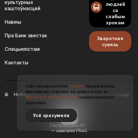
культурных
людзей
каштоўнасцей
са
слабым
Навіны
зрокам
Пра Банк звестак
Зваротная
сувязь
Спецыялістам
Кантакты
Сайт выкарыстоўвае
cookies
. Працягваючы
праглядаць старонкі, вы даяце згоду на
Heritage.gov.by — гісторыка-культурныя каштоўнасці
апрацоўку файлаў cookie
і карыстальніцкіх
Беларусі
дадзеных.
2021-2026
Усё зразумела
Распрацоўка АІС
— кампанія PRAS