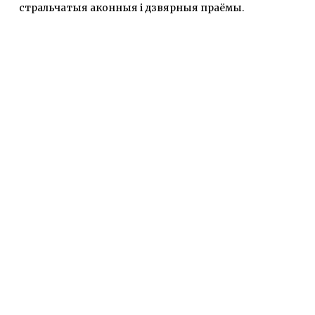
стральчатыя аконныя і дзвярныя праёмы.