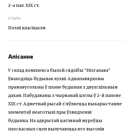
2-а пал. XIX ст.
стыль
Позні класіцызм
Апісанне
У склад комплекса былой сядзібы “Нізгалава”
ўваходзіць будынак кухні. Аднапавярховы
прамавугольны ў плане будынак з двухсхільным
дахам. Пабудаваны з чырванай цэглы ў 2-й палове
ХІХ ст. Адметнай рысай з’яўляецца выкарыстанне
элементаў неаготыкі пры ўзвядзенні
будынка. На адкрытай цаглянай муроўцы
плоскасных сцен вылучаюцца яго высокія