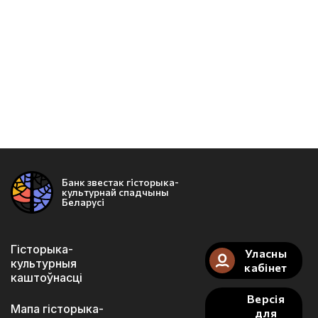
Банк звестак гісторыка-
культурнай спадчыны
Беларусі
Гісторыка-
Уласны
культурныя
кабінет
каштоўнасці
Версія
Мапа гісторыка-
для