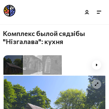
Комплекс былой сядзібы
"Нізгалава": кухня