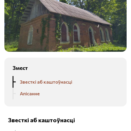
Змест
Звесткі аб каштоўнасці
Апісанне
Звесткі аб каштоўнасці