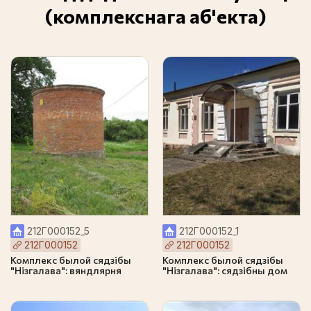
(комплекснага аб'екта)
212Г000152_5
212Г000152_1
212Г000152
212Г000152
Комплекс былой сядзібы
Комплекс былой сядзібы
"Нізгалава": вяндлярня
"Нізгалава": сядзібны дом