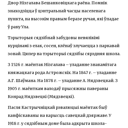
Двор Нізгалава Бешанковіцкага раёна. Помнік
знаходзіцца ў цэнтральнай часцы населенага
пункта, на высокім правым беразе ручая, які ўпадае
ў раку Ула.
Тэрыторыя сядзібнай забудовы невялікімі
курцінамі з елак, сосен, клёнаў злучаецца з паркавай
зонай. Цяпер на тэрыторыі сядзібы сярэдняя школа.
З 1526 г. маёнтак Нізгалава – уладанне знакамітага
княжацкага рода Астрожскіх. На 1847 г. – уладанне
А.Г. Шаўмана. На 1878 г. – уладанне А. Нядзвецкай. З
1905 г. маёнткам валодаў прысяжны павераны
Конрад Нядзвецкі (Мядзвецкі).
Пасля Кастрычніцкай рэвалюцыі маёнтак быў
канфіскаваны на карысць савецкай дзяржаве. У
1918 г. у сядзібным доме была адкрыта школа-