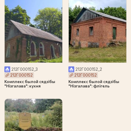
212Г000152_3
212Г000152_2
212Г000152
212Г000152
Комплекс былой сядзібы
Комплекс былой сядзібы
"Нізгалава": кухня
"Нізгалава": флігель