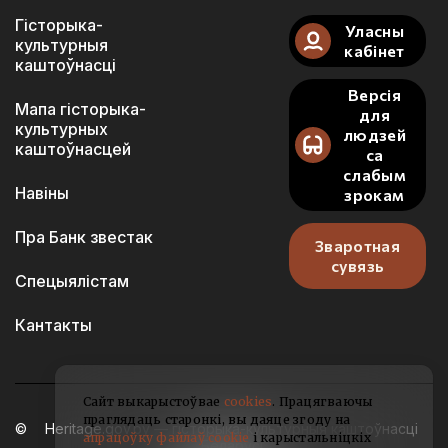
Гісторыка-
Уласны
культурныя
кабінет
каштоўнасці
Версія
Мапа гісторыка-
для
культурных
людзей
каштоўнасцей
са
слабым
Навіны
зрокам
Пра Банк звестак
Зваротная
сувязь
Спецыялістам
Кантакты
Сайт выкарыстоўвае
cookies
. Працягваючы
праглядаць старонкі, вы даяце згоду на
Heritage.gov.by — гісторыка-культурныя каштоўнасці
апрацоўку файлаў cookie
і карыстальніцкіх
Беларусі