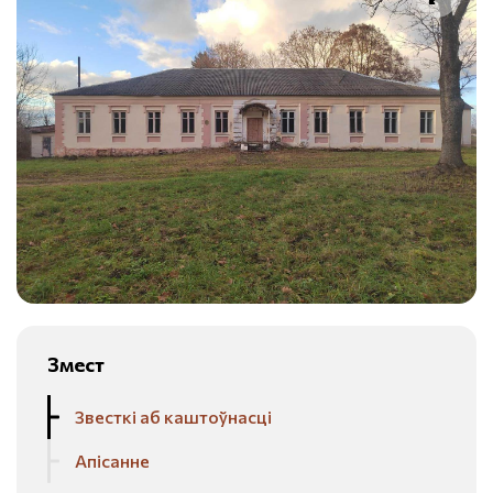
Змест
Звесткі аб каштоўнасці
Апісанне