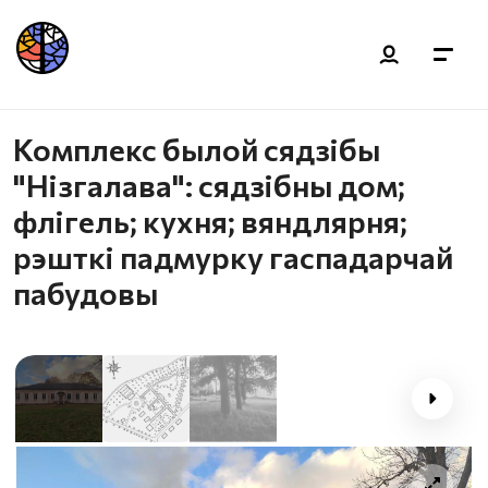
Комплекс былой сядзібы
"Нізгалава": сядзібны дом;
флігель; кухня; вяндлярня;
рэшткі падмурку гаспадарчай
пабудовы