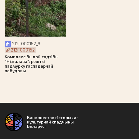
212Г000152_6
212Г000152
Комплекс былой сядзібы
"Нізгалава": рэшткі
падмурку гаспадарчай
пабудовы
Банк звестак гісторыка-
культурнай спадчыны
Беларусі