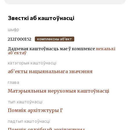
Звесткі аб каштоўнасці
шыфр
212Г000152
комплексны аб’ект
Дадзеная каштоўнасць мае ў комплексе
некалькі
аб'ектаў
катэгорыя каштоўнасці
аб'екты нацыянальнага значэння
глава
Матэрыяльныя нерухомыя каштоўнасці
тып каштоўнасці
Помнiк архiтэктуры Г
падтып каштоўнасці
Помнік сядзібнай архітэктуры