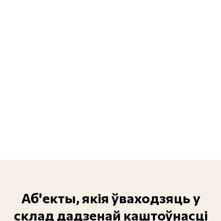
Аб'екты, якія ўваходзяць у
склад дадзенай каштоўнасці