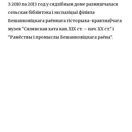
З 2010 па 2013 год у сядзібным доме размяшчалася
сельская бібліятэка і экспазіцыі філіяла
Бешанковіцкага раённага гісторыка-краязнаўчага
музея “Сялянская хата кан. XIX ст. – пач. XX ст." і
“Рамёствы і промыслы Бешанковіцкага раёна”.