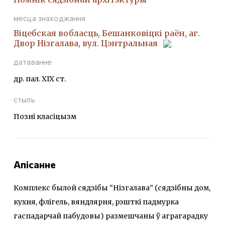
месца знаходжання
Віцебская вобласць, Бешанковіцкі раён, аг.
Двор Нізгалава, вул. Цэнтральная
датаванне
др. пал. ХІХ ст.
стыль
Позні класіцызм
Апісанне
Комплекс былой сядзібы “Нізгалава” (сядзібны дом,
кухня, флігель, вяндлярня, рэшткі падмурка
гаспадарчай пабудовы) размешчаны ў аграгарадку