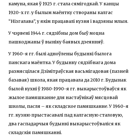
камуна, якая ў 1925 г. стала сямігодкай. У канцы
1920-х гг. у былым маёнтку створаны калгас
“Нізгалава”, у якім працавалі кузня і вадзяны млын.
У чэрвені 1944 г. сядзібны дом быў моцна
пашкоджаны ў выніку баявых дзеянняў.
У 1960-я гг. былі адноўлены будынкі былога
панскага маёнтка. У будынку сядзібнага дома
размясцілася Дзімітраўская васьмігадовая (пазней
базавая) школа, якая працавала да 2010 г. Будынак
былой кухні ў 1980-1990-я гг. выкарыстоўваўся як
жылое памяшканне для настаўнікаў мясцовай
школы, пасля – як складское памяшканне. У 1960-я
гг. кузню прыстасавалі пад калгасную сталовую,
два гаспадарчыя будынкі выкарыстоўваліся як
складскія памяшканні.