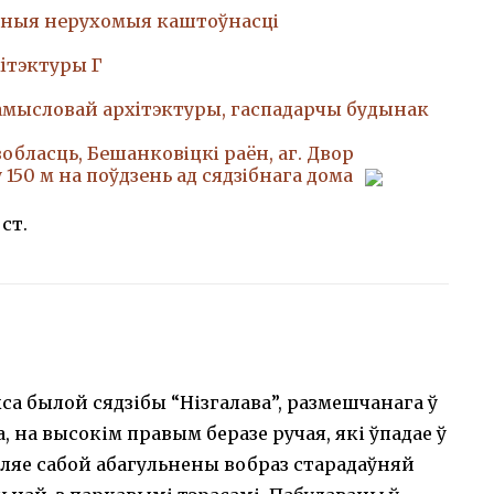
ныя нерухомыя каштоўнасці
iтэктуры Г
амысловай архiтэктуры, гаспадарчы будынак
вобласць, Бешанковіцкі раён, аг. Двор
у 150 м на поўдзень ад сядзібнага дома
 ст.
са былой сядзібы “Нізгалава”, размешчанага ў
, на высокім правым беразе ручая, які ўпадае ў
ўляе сабой абагульнены вобраз старадаўняй