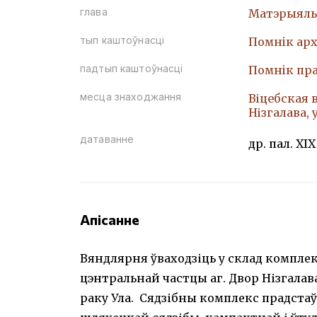
глава
Матэрыяль
тып каштоўнасці
Помнiк арх
падтып каштоўнасці
Помнiк пр
месца знаходжання
Віцебская 
Нізгалава, 
датаванне
др. пал. XIX
Апісанне
Вяндлярня ўваходзіць у склад комплек
цэнтральнай частцы аг. Двор Нізгалава
раку Ула. Сядзібны комплекс прадста