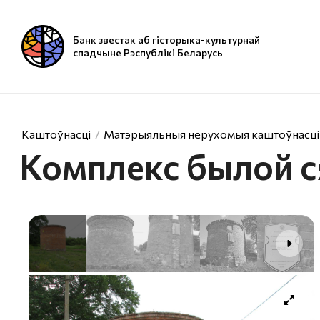
Банк звестак аб гісторыка-культурнай
спадчыне Рэспублікі Беларусь
Каштоўнасці
Матэрыяльныя нерухомыя каштоўнасці
Комплекс былой с