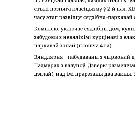
шляхецкай сядзібы, кампактнай і ўтул
стылі позняга класіцызму ў 2-й пал. XI
часу этап развіцця сядзібна-паркавай 
Комплекс уключае сядзібны дом, кухн
забудовы з невялікімі курцінамі з елак
паркавай зонай (плошча 4 га).
Вяндлярня - пабудаваны з чырвонай цэ
Падмурак з валуноў. Дзверы размешча
цэглай), над імі прарэзаны два вакны