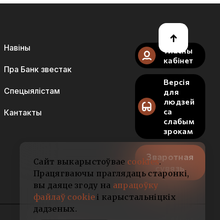
Навіны
Уласны
кабінет
Пра Банк звестак
Версія
Спецыялістам
для
людзей
са
Кантакты
слабым
зрокам
Зваротная
Сайт выкарыстоўвае
cookies
.
сувязь
Працягваючы праглядаць старонкі,
вы даяце згоду на
апрацоўку
файлаў cookie
і карыстальніцкіх
дадзеных.