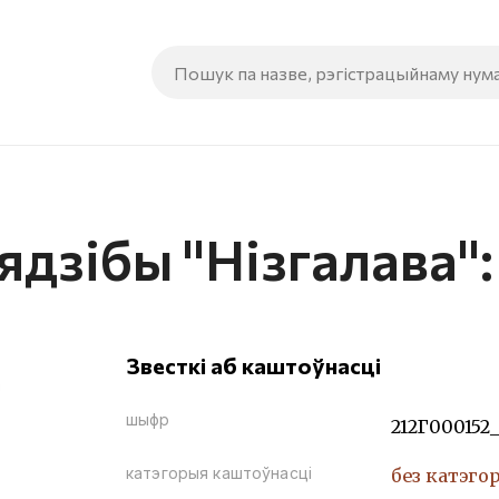
ядзібы "Нізгалава"
Звесткі аб каштоўнасці
шыфр
212Г000152
катэгорыя каштоўнасці
без катэго