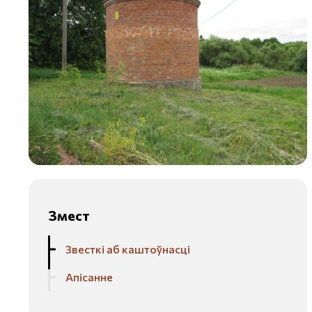
Змест
Звесткі аб каштоўнасці
Апісанне