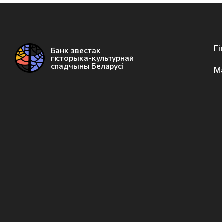
Г
Банк звестак
гісторыка-культурнай
спадчыны Беларусі
М