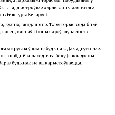
ьнай, з паркавымі тэрасамі. Пабудаваны ў
X ст. і адлюстроўвае характэрны для гэтага
архітэктуры Беларусі.
ю, кузню, вяндлярню. Тэрыторыя сядзібнай
, сосен, клёнаў і іншых дрэў злучаецца з
глы круглы ў плане будынак. Дах адсутнічае.
ны з паўднёва-заходняга боку (закладзены
. Зараз будынак не выкарыстоўваецца.