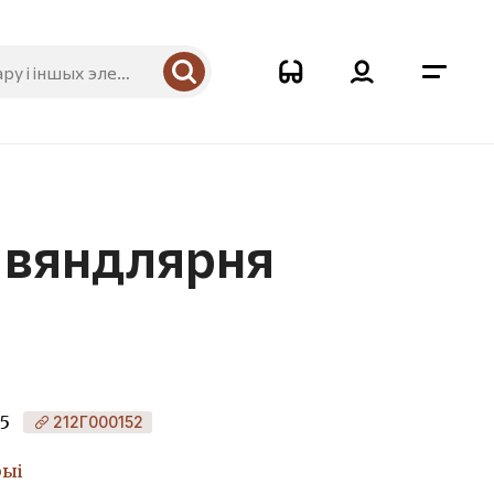
: вяндлярня
_5
212Г000152
рыі