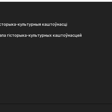
історыка-культурныя каштоўнасці
апа гісторыка-культурных каштоўнасцей