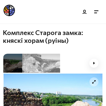
Комплекс Старога замка:
княскі хорам (руіны)