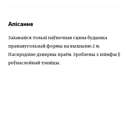
Апісанне
Захаваліся толькі паўночная сцяна будынка
прамавугольнай формы на вышыню 2 м.
Пасярэдзіне дзвярны праём. Зроблены з плінфы ў
роўнаслойнай тэхніцы.