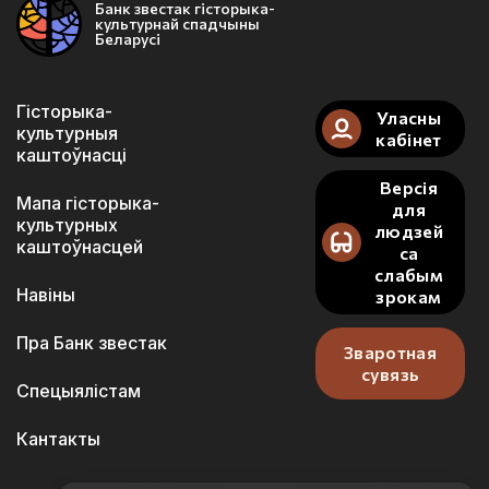
Банк звестак гісторыка-
культурнай спадчыны
Беларусі
Гісторыка-
Уласны
культурныя
кабінет
каштоўнасці
Версія
Мапа гісторыка-
для
культурных
людзей
каштоўнасцей
са
слабым
Навіны
зрокам
Пра Банк звестак
Зваротная
сувязь
Спецыялістам
Кантакты