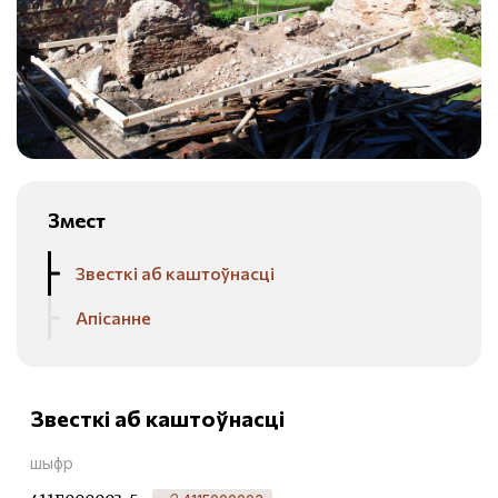
Змест
Звесткі аб каштоўнасці
Апісанне
Звесткі аб каштоўнасці
шыфр