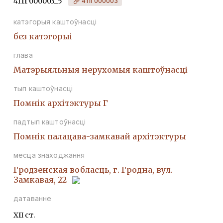
411Г000003_5
411Г000003
катэгорыя каштоўнасці
без катэгорыі
глава
Матэрыяльныя нерухомыя каштоўнасці
тып каштоўнасці
Помнiк архiтэктуры Г
падтып каштоўнасці
Помнiк палацава-замкавай архiтэктуры
месца знаходжання
Гродзенская вобласць, г. Гродна, вул.
Замкавая, 22
датаванне
XII ст.