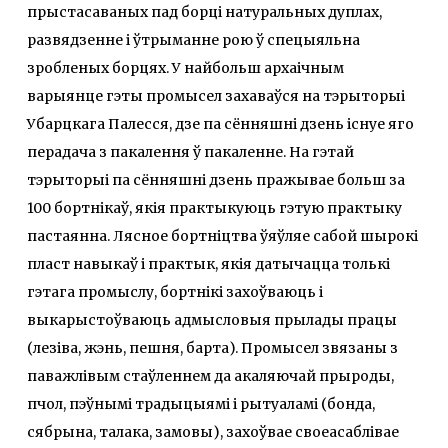
прыстасаваных пад борці натуральных дуплах,
развядзенне і ўтрыманне рою ў спецыяльна
зробленых борцях. У найбольш архаічным
варыянце гэты промысел захаваўся на тэрыторыі
Убарцкага Палесся, дзе па сённяшні дзень існуе яго
перадача з пакалення ў пакаленне. На гэтай
тэрыторыі па сённяшні дзень пражывае больш за
100 бортнікаў, якія практыкуюць гэтую практыку
пастаянна. Лясное бортніцтва ўяўляе сабой шырокі
пласт навыкаў і практык, якія датычацца толькі
гэтага промыслу, бортнікі захоўваюць і
выкарыстоўваюць адмысловыя прылады працы
(лезіва, жэнь, пешня, барта). Промысел звязаны з
паважлівым стаўленнем да акаляючай прыроды,
пчол, пэўнымі традыцыямі і рытуаламі (бонда,
сябрына, талака, замовы), захоўвае своеасаблівае