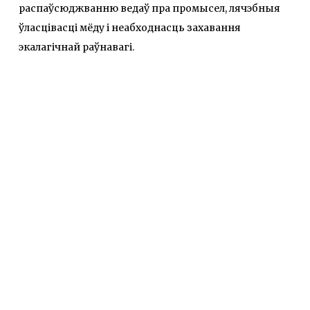
распаўсюджванню ведаў пра промысел, лячэбныя
ўласцівасці мёду і неабходнасць захавання
экалагічнай раўнавагі.