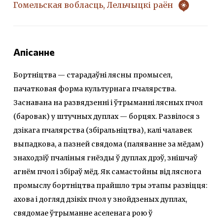
Гомельская вобласць, Лельчыцкі раён
Апісанне
Бортніцтва — старадаўні лясны промысел,
пачатковая форма культурнага пчалярства.
Заснавана на развядзенні і ўтрыманні лясных пчол
(баровак) у штучных дуплах — борцях. Развілося з
дзікага пчалярства (збіральніцтва), калі чалавек
выпадкова, а пазней свядома (паляванне за мёдам)
знаходзіў пчаліныя гнёзды ў дуплах дрэў, знішчаў
агнём пчол і збіраў мёд. Як самастойны від ляснога
промыслу бортніцтва прайшло тры этапы развіцця:
ахова і догляд дзікіх пчол у знойдзеных дуплах,
свядомае ўтрыманне аселенага рою ў