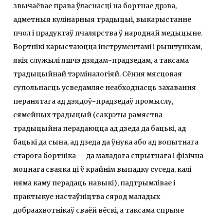
звычаёвае права ўласнасці на бортнае дрэва,
адметныя кулінарныя традыцыі, выкарыстанне
пчол і прадуктаў пчалярства ў народнай медыцыне.
Бортнікі карыстаюцца інструментамі і рыштункам,
якія служылі яшчэ дзядам-прадзедам, а таксама
традыцыйнай тэрміналогіяй. Сёння мясцовая
супольнасць усведамляе неабходнасць захавання
перанятага ад дзядоў-прадзедаў промыслу,
сямейных традыцый (сакрэты рамяства
традыцыйна перадаюцца ад дзеда да бацькі, ад
бацькі да сына, ад дзеда да ўнука або ад вопытнага
старога бортніка — да маладога спрытнага і фізічна
моцнага сваяка ці ў крайнім выпадку суседа, калі
няма каму перадаць навыкі), падтрымлівае і
практыкуе настаўніцтва сярод маладых
добраахвотнікаў сваёй вёскі, а таксама спрыяе