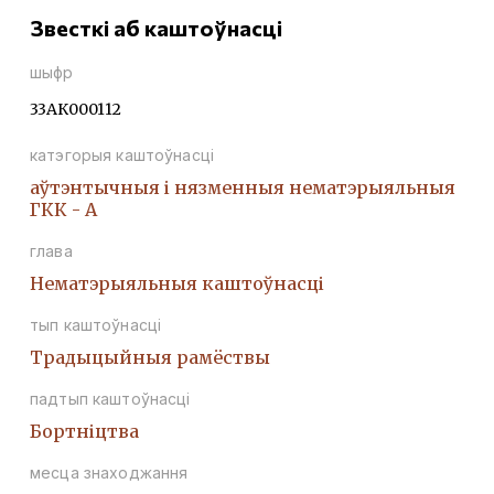
Звесткі аб каштоўнасці
шыфр
33АК000112
катэгорыя каштоўнасці
аўтэнтычныя і нязменныя нематэрыяльныя
ГКК - А
глава
Нематэрыяльныя каштоўнасці
тып каштоўнасці
Традыцыйныя рамёствы
падтып каштоўнасці
Бортніцтва
месца знаходжання