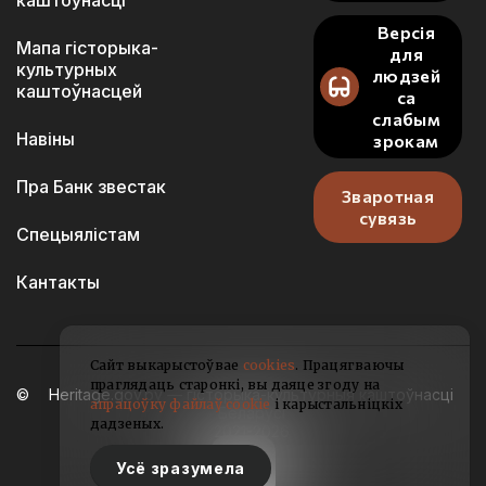
каштоўнасці
Версія
Мапа гісторыка-
для
культурных
людзей
каштоўнасцей
са
слабым
Навіны
зрокам
Пра Банк звестак
Зваротная
сувязь
Спецыялістам
Кантакты
Сайт выкарыстоўвае
cookies
. Працягваючы
праглядаць старонкі, вы даяце згоду на
Heritage.gov.by — гісторыка-культурныя каштоўнасці
апрацоўку файлаў cookie
і карыстальніцкіх
Беларусі
дадзеных.
2021-2026
Усё зразумела