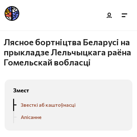
Лясное бортніцтва Беларусі на
прыкладзе Лельчыцкага раёна
Гомельскай вобласці
Змест
Звесткі аб каштоўнасці
Апісанне