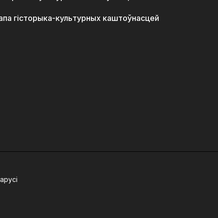
апа гісторыка-культурных каштоўнасцей
арусі