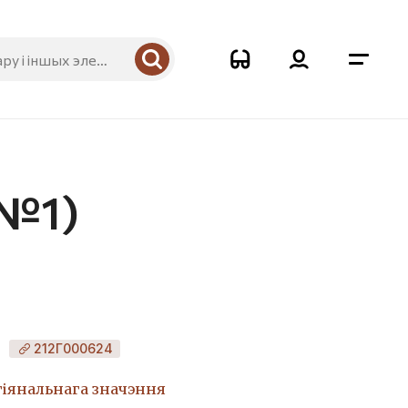
 №1)
212Г000624
гіянальнага значэння