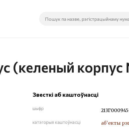
ус (келеный корпус
Звесткі аб каштоўнасці
шыфр
213Г000945
катэгорыя каштоўнасці
аб'екты рэ