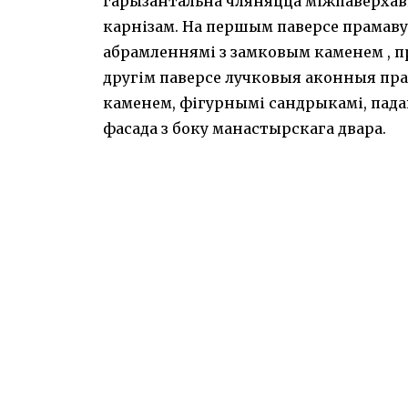
гарызантальна чляняцца міжпаверхав
карнізам. На першым паверсе прама
абрамленнямі з замковым каменем , 
другім паверсе лучковыя аконныя пр
каменем, фігурнымі сандрыкамі, пад
фасада з боку манастырскага двара.