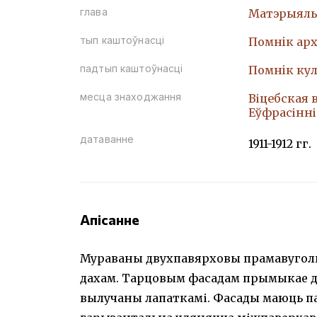
глава
Матэрыяль
тып каштоўнасці
Помнiк арх
падтып каштоўнасці
Помнiк кул
месца знаходжання
Віцебская в
Еўфрасінні
датаванне
1911-1912 гг.
Апісанне
Мураваны двухпавярховы прамавугол
дахам. Тарцовым фасадам прымыкае 
вылучаны лапаткамі. Фасады маюць п