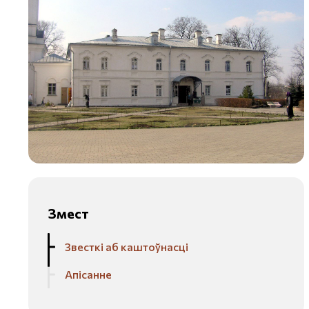
Змест
Звесткі аб каштоўнасці
Апісанне