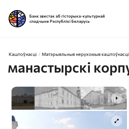
Банк звестак аб гісторыка-культурнай
спадчыне Рэспублікі Беларусь
Каштоўнасці
Матэрыяльныя нерухомыя каштоўнасці
манастырскі корп