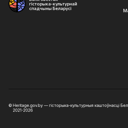
гісторыка-культурнай
спадчыны Беларусі
М
Heritage.gov.by — гісторыка-культурныя каштоўнасці Бел
2021-2026