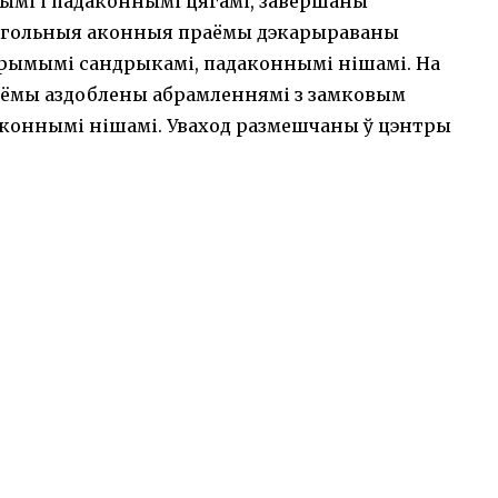
ымі і падаконнымі цягамі, завершаны
вугольныя аконныя праёмы дэкарыраваны
прымымі сандрыкамі, падаконнымі нішамі. На
аёмы аздоблены абрамленнямі з замковым
аконнымі нішамі. Уваход размешчаны ў цэнтры