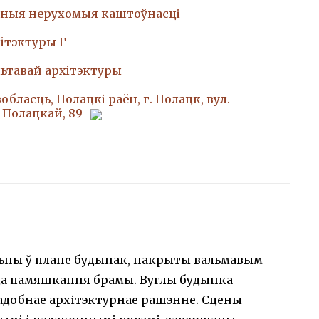
ныя нерухомыя каштоўнасці
iтэктуры Г
ьтавай архiтэктуры
обласць, Полацкі раён, г. Полацк, вул.
 Полацкай, 89
ьны ў плане будынак, накрыты вальмавым
да памяшкання брамы. Вуглы будынка
адобнае архітэктурнае рашэнне. Сцены