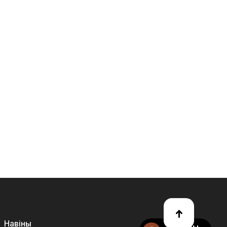
Навіны
Уласны