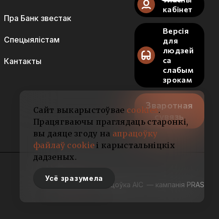
кабінет
Пра Банк звестак
Версія
Спецыялістам
для
людзей
са
Кантакты
слабым
зрокам
Зваротная
Сайт выкарыстоўвае
cookies
.
сувязь
Працягваючы праглядаць старонкі,
вы даяце згоду на
апрацоўку
файлаў cookie
і карыстальніцкіх
дадзеных.
Усё зразумела
Распрацоўка АІС
— кампанія PRAS