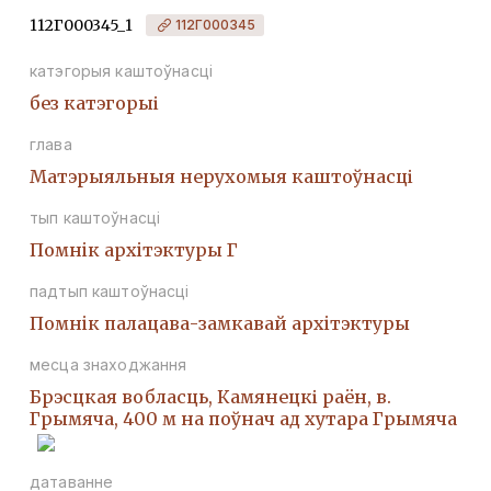
112Г000345_1
112Г000345
катэгорыя каштоўнасці
без катэгорыі
глава
Матэрыяльныя нерухомыя каштоўнасці
тып каштоўнасці
Помнiк архiтэктуры Г
падтып каштоўнасці
Помнiк палацава-замкавай архiтэктуры
месца знаходжання
Брэсцкая вобласць, Камянецкі раён, в.
Грымяча, 400 м на поўнач ад хутара Грымяча
датаванне