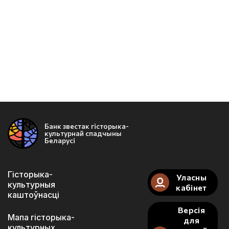
Банк звестак гісторыка-
культурнай спадчыны
Беларусі
Гісторыка-
Уласны
культурныя
кабінет
каштоўнасці
Версія
Мапа гісторыка-
для
культурных