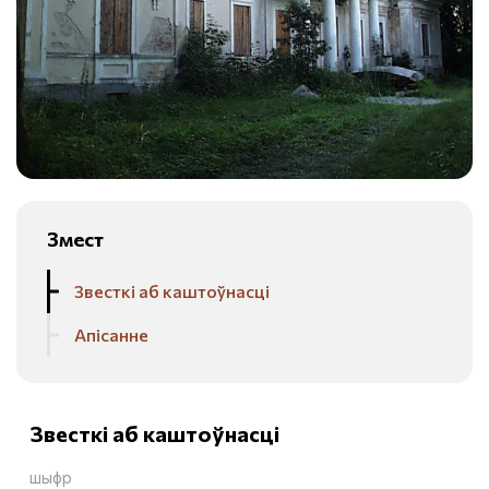
Змест
Звесткі аб каштоўнасці
Апісанне
Звесткі аб каштоўнасці
шыфр