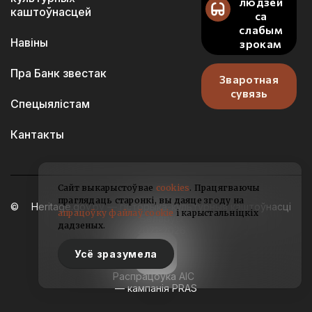
людзей
каштоўнасцей
са
слабым
Навіны
зрокам
Пра Банк звестак
Зваротная
сувязь
Спецыялістам
Кантакты
Сайт выкарыстоўвае
cookies
. Працягваючы
праглядаць старонкі, вы даяце згоду на
Heritage.gov.by — гісторыка-культурныя каштоўнасці
апрацоўку файлаў cookie
і карыстальніцкіх
Беларусі
дадзеных.
2021-2026
Усё зразумела
Распрацоўка АІС
— кампанія PRAS