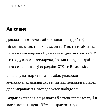
сяр. ХІХ ст.
Апісанне
Дакладных звестак аб заснаванні сядзібы ў
пісьмовых крыніцах не маецца. Прынята лічыць,
што яна закладзена Пузынамі ў другой палове ХІХ
ст. На думку А.Т. Федарука, больш праўдападобна,
што яе заснавалі ў сярэдзіне ХІХ ст. Віслоцкія.
У палацава-паркавы ансамбль уваходзяць
мураваны аднапавярховы палац, пейзажны парк,
дзве мураваныя гаспадарчыя пабудовы.
Будынак палаца вырашаны ў стылі класіцызму. Ён
мае сіметрычную аб'ёмна-прасторавую