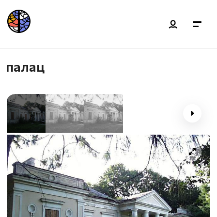
палац