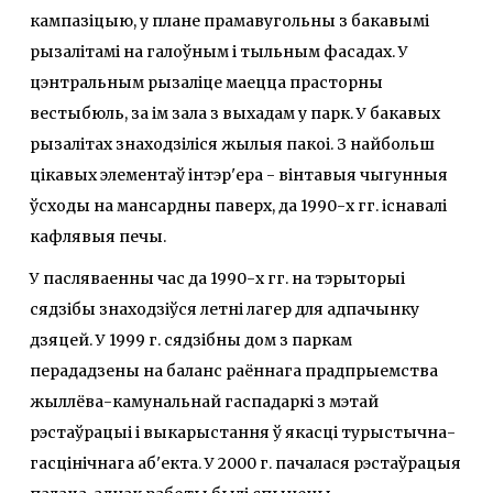
кампазіцыю, у плане прамавугольны з бакавымі
рызалітамі на галоўным і тыльным фасадах. У
цэнтральным рызаліце маецца прасторны
вестыбюль, за ім зала з выхадам у парк. У бакавых
рызалітах знаходзіліся жылыя пакоі. З найбольш
цікавых элементаў інтэр'ера - вінтавыя чыгунныя
ўсходы на мансардны паверх, да 1990-х гг. існавалі
кафлявыя печы.
У пасляваенны час да 1990-х гг. на тэрыторыі
сядзібы знаходзіўся летні лагер для адпачынку
дзяцей. У 1999 г. сядзібны дом з паркам
перададзены на баланс раённага прадпрыемства
жыллёва-камунальнай гаспадаркі з мэтай
рэстаўрацыі і выкарыстання ў якасці турыстычна-
гасцінічнага аб'екта. У 2000 г. пачалася рэстаўрацыя