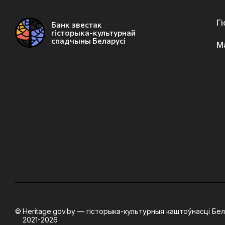
Г
Банк звестак
гісторыка-культурнай
спадчыны Беларусі
М
Heritage.gov.by — гісторыка-культурныя каштоўнасці Бел
2021-2026