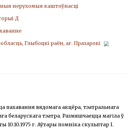
ныя нерухомыя каштоўнасці
торыi Д
ахаванне
вобласць, Глыбоцкі раён, аг. Празарокі
сца пахавання вядомага акцёра, тэатральнага
ага беларускага тэатра. Размяшчаецца магіла ў
 10.10.1975 г. Аўтары помніка скульптар І.