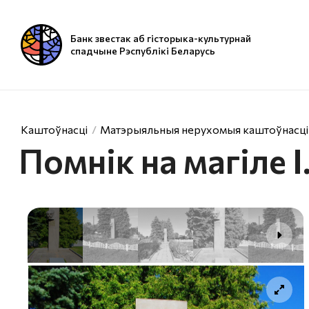
Банк звестак аб гісторыка-культурнай
спадчыне Рэспублікі Беларусь
Каштоўнасці
Матэрыяльныя нерухомыя каштоўнасці
Помнік на магіле І