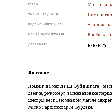
глава
Матэрыяль
тып каштоўнасці
Помнiк гiс
падтып каштоўнасці
Асобнае п
месца знаходжання
Віцебская 
датаванне
10.10.1975 г.
Апісанне
Помнік на магіле І.Ц. Буйніцкага - ме
дзеяча, рэжысёра, заснавальніка перш
цэнтры вёскі. Помнік на магіле адкрыты
Міско і архітэктар М. Бурдзін.