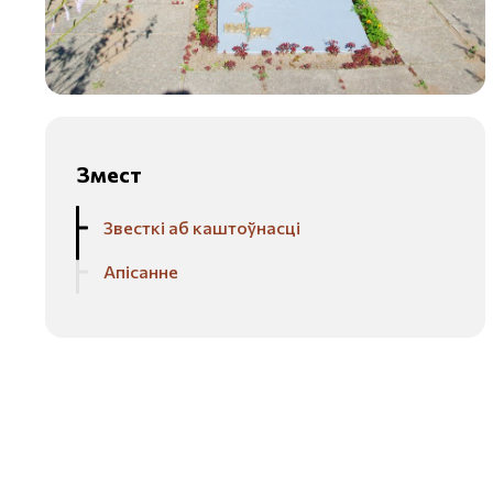
Змест
Звесткі аб каштоўнасці
Апісанне