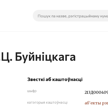
.Ц. Буйніцкага
Звесткі аб каштоўнасці
шыфр
213Д00040
катэгорыя каштоўнасці
аб'екты рэ