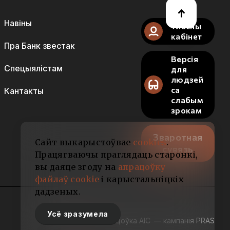
Навіны
Уласны
кабінет
Пра Банк звестак
Версія
Спецыялістам
для
людзей
са
Кантакты
слабым
зрокам
Зваротная
Сайт выкарыстоўвае
cookies
.
сувязь
Працягваючы праглядаць старонкі,
вы даяце згоду на
апрацоўку
файлаў cookie
і карыстальніцкіх
дадзеных.
Усё зразумела
Распрацоўка АІС
— кампанія PRAS