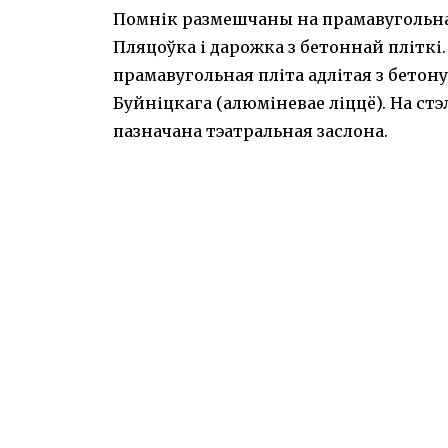
Помнік размешчаны на прамавугольнай
Пляцоўка і дарожка з бетоннай пліткі
прамавугольная пліта адлітая з бетону 
Буйніцкага (алюміневае ліццё). На ст
пазначана тэатральная заслона.