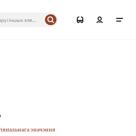
9
гіянальнага значэння