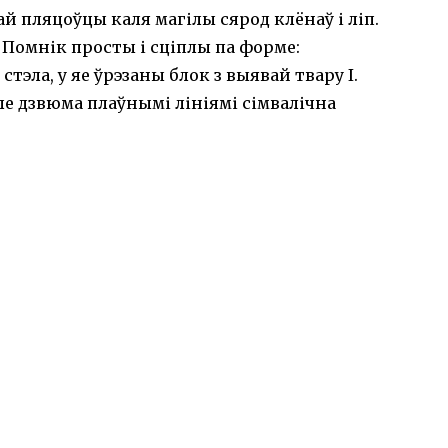
 пляцоўцы каля магілы сярод клёнаў і ліп.
. Помнік просты і сціплы па форме:
стэла, у яе ўрэзаны блок з выявай твару І.
эле дзвюма плаўнымі лініямі сімвалічна