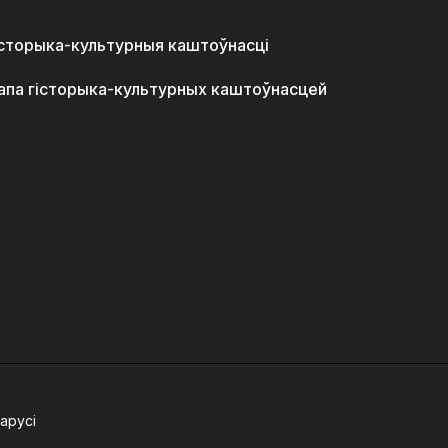
історыка-культурныя каштоўнасці
апа гісторыка-культурных каштоўнасцей
арусі