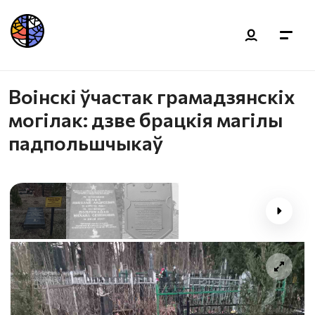
Воінскі ўчастак грамадзянскіх
могілак: дзве брацкія магілы
падпольшчыкаў