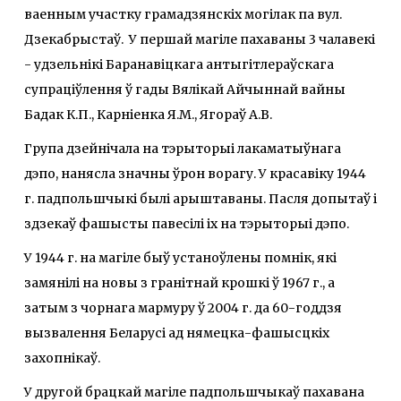
ваенным участку грамадзянскіх могілак па вул.
Дзекабрыстаў. У першай магіле пахаваны 3 чалавекі
- удзельнікі Баранавіцкага антыгітлераўскага
супраціўлення ў гады Вялікай Айчыннай вайны
Бадак К.П., Карніенка Я.М., Ягораў А.В.
Група дзейнічала на тэрыторыі лакаматыўнага
дэпо, нанясла значны ўрон ворагу. У красавіку 1944
г. падпольшчыкі былі арыштаваны. Пасля допытаў і
здзекаў фашысты павесілі іх на тэрыторыі дэпо.
У 1944 г. на магіле быў устаноўлены помнік, які
замянілі на новы з гранітнай крошкі ў 1967 г., а
затым з чорнага мармуру ў 2004 г. да 60-годдзя
вызвалення Беларусі ад нямецка-фашысцкіх
захопнікаў.
У другой брацкай магіле падпольшчыкаў пахавана