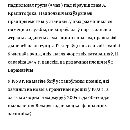
падпольная група (9 чал.) пад кіраўніцтвам А.
Крыштофіка. Падпольшчыкі ўзрывалі
прадпрыемствы, установы, у якіх размяшчаліся
нямецкія службы, перапраўлялі ў партызанскія
атрады жадаючых змагацца з ворагам, праводзілі
дыверсіі на чыгунцы. Гітлераўцы высачылі і схапілі
9 членаў групы, якіх, пасля жорсткіх катаванняў, 11
сакавіка 1944 г. павесілі на рыначнай плошчы ў г.
Баранавічы.
У 1958 г. на магіле быў устаноўлены помнік, які
замянілі на новы з гранітнай крошкі ў 1972 г., а
затым з чорнага мармуру ў 2004 г. да 60-годдзя
вызвалення Беларусі ад нямецка-фашысцкіх
захоппікаў.