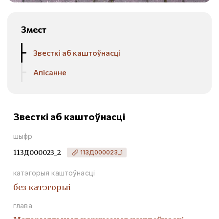
Змест
Звесткі аб каштоўнасці
Апісанне
Звесткі аб каштоўнасці
шыфр
113Д000023_2
113Д000023_1
катэгорыя каштоўнасці
без катэгорыі
глава