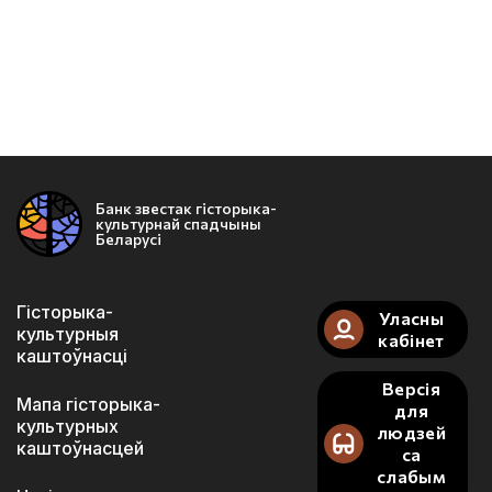
Банк звестак гісторыка-
культурнай спадчыны
Беларусі
Гісторыка-
Уласны
культурныя
кабінет
каштоўнасці
Версія
Мапа гісторыка-
для
культурных
людзей
каштоўнасцей
са
слабым