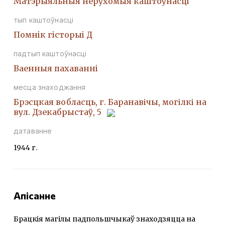
Матэрыяльныя нерухомыя каштоўнасці
тып каштоўнасці
Помнiк гiсторыi Д
падтып каштоўнасці
Ваенныя пахаваннi
месца знаходжання
Брэсцкая вобласць, г. Баранавічы, могілкі на
вул. Дзекабрыстаў, 5
датаванне
1944 г.
Апісанне
Брацкія магілы падпольшчыкаў знаходзяцца на