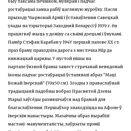
быў таксама печніком, мулярам і падчас
рэстаўрацыі замка рабіў цагляную муроўку. Пасля
прыходу Чырвонай Арміі і ўстанаўлення Савецкай
улады на тэрыторыі Заходняй Беларусі ў 1939 г. ён
працягваў жыць у доміку са сваімі дзецьмі і ўнукамі.
Памёр Стэфан Карабан у 194У першай палове XX ст.
праз браму праходзіла дарога з мястэчка Мір да
княжацкай царквы. У пустой нішы на
партале ўязной брамы
замест страчанай невядомай
іконы падчас рэстаўрацыі ўсталявалі абраз “Маці
Божай Іверскай” (70х50 см). Згодна з праваслаўнай
традыцыяй падобны вобраз Прасвятой Дзевы
Марыі заўсёды размяшчаўся над брамай для
благаслаўлення. Першаўзор знаходзіцца на Афоне ў
Іверскім манастыры. Мазаічны абраз вырабілі
мастакі-манументалісты, лаўрэаты прэміі