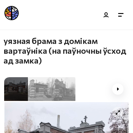
уязная брама з домікам
вартаўніка (на паўночны ўсход
ад замка)