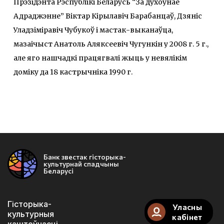
Прэзідэнта Рэспублікі Беларусь “За духоўнае
Адраджэнне” Віктар Кірылавіч Барабанцаў, Дзяніс
Уладзіміравіч Чубукоў і мастак-выканаўца,
мазаічыст Анатоль Аляксеевіч Чугункін у 2008 г. 5 г.,
але яго нашчадкі працягвалі жыць у невялікім
доміку да 18 кастрычніка 1990 г.
Банк звестак гісторыка-
культурнай спадчыны
Беларусі
Гісторыка-
Уласны
культурныя
кабінет