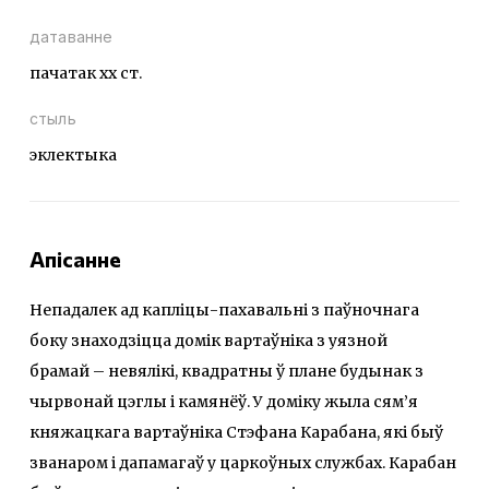
датаванне
пачатак xx ст.
стыль
эклектыка
Апісанне
Непадалек ад капліцы-пахавальні з паўночнага
боку знаходзіцца домік вартаўніка з уязной
брамай – невялікі, квадратны ў плане будынак з
чырвонай цэглы і камянёў. У доміку жыла сям’я
княжацкага вартаўніка Стэфана Карабана, які быў
званаром і дапамагаў у царкоўных службах. Карабан