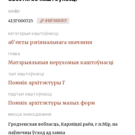
шыфр
413Г000725
410Г000317
катэгорыя каштоўнасці
аб'екты рэгіянальнага значэння
глава
Матэрыяльныя нерухомыя каштоўнасці
тып каштоўнасці
Помнiк архiтэктуры Г
падтып каштоўнасці
Помнік архітэктуры малых форм
месца знаходжання
Гродзенская вобласць, Карэліцкі раён, г.п.Мір, на
паўночны ўсход ад замка