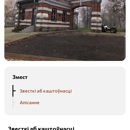
Змест
Звесткі аб каштоўнасці
Апісанне
Звесткі аб каштоўнасці