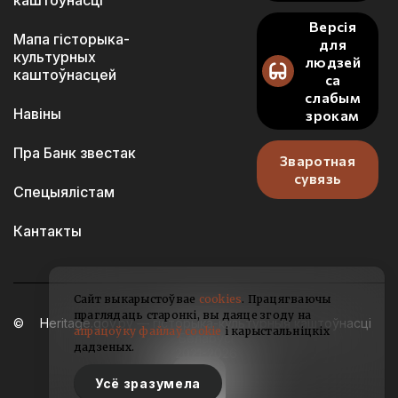
каштоўнасці
Версія
Мапа гісторыка-
для
культурных
людзей
каштоўнасцей
са
слабым
Навіны
зрокам
Пра Банк звестак
Зваротная
сувязь
Спецыялістам
Кантакты
Сайт выкарыстоўвае
cookies
. Працягваючы
праглядаць старонкі, вы даяце згоду на
Heritage.gov.by — гісторыка-культурныя каштоўнасці
апрацоўку файлаў cookie
і карыстальніцкіх
Беларусі
дадзеных.
2021-2026
Усё зразумела