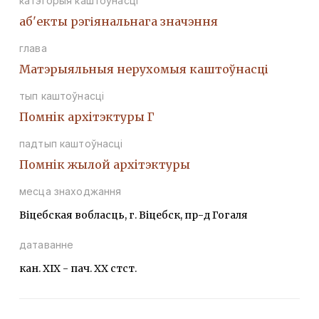
катэгорыя каштоўнасці
аб'екты рэгіянальнага значэння
глава
Матэрыяльныя нерухомыя каштоўнасці
тып каштоўнасці
Помнiк архiтэктуры Г
падтып каштоўнасці
Помнiк жылой архiтэктуры
месца знаходжання
Віцебская вобласць, г. Віцебск, пр-д Гогаля
датаванне
кан. XIX - пач. ХХ стст.