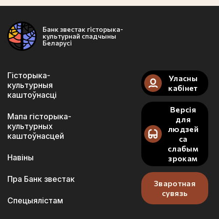
Банк звестак гісторыка-
культурнай спадчыны
Беларусі
Гісторыка-
Уласны
культурныя
кабінет
каштоўнасці
Версія
Мапа гісторыка-
для
культурных
людзей
каштоўнасцей
са
слабым
Навіны
зрокам
Пра Банк звестак
Зваротная
сувязь
Спецыялістам