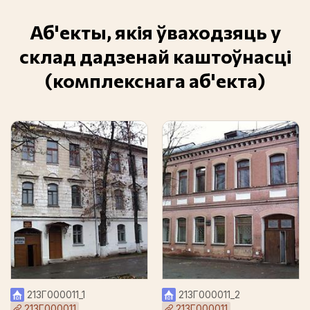
Аб'екты, якія ўваходзяць у
склад дадзенай каштоўнасці
(комплекснага аб'екта)
213Г000011_1
213Г000011_2
213Г000011
213Г000011