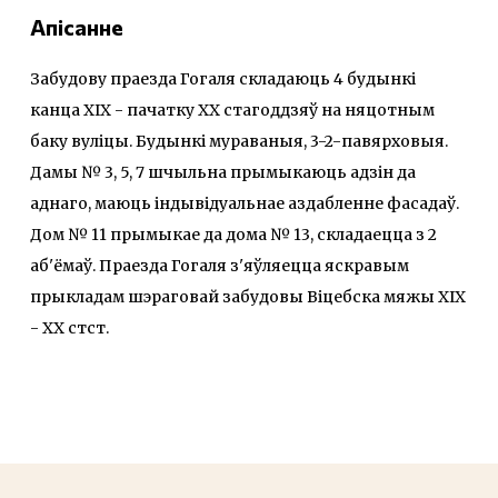
Апісанне
Забудову праезда Гогаля складаюць 4 будынкі
канца XIX - пачатку XX стагоддзяў на няцотным
баку вуліцы. Будынкі мураваныя, 3-2-павярховыя.
Дамы № 3, 5, 7 шчыльна прымыкаюць адзін да
аднаго, маюць індывідуальнае аздабленне фасадаў.
Дом № 11 прымыкае да дома № 13, складаецца з 2
аб'ёмаў. Праезда Гогаля з'яўляецца яскравым
прыкладам шэраговай забудовы Віцебска мяжы XIX
- XX стст.