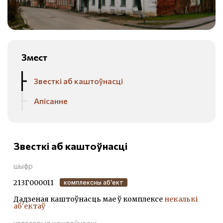
Змест
Звесткі аб каштоўнасці
Апісанне
Звесткі аб каштоўнасці
шыфр
213Г000011
комплексны аб’ект
Дадзеная каштоўнасць мае ў комплексе
некалькі
аб'ектаў