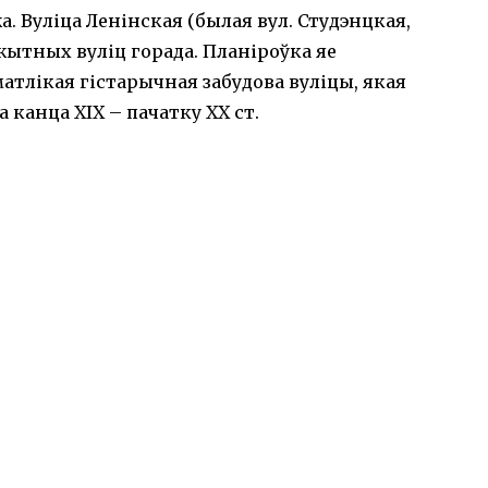
 Вуліца Ленінская (былая вул. Студэнцкая,
жытных вуліц горада. Планіроўка яе
матлікая гістарычная забудова вуліцы, якая
а канца ХІХ – пачатку ХХ ст.