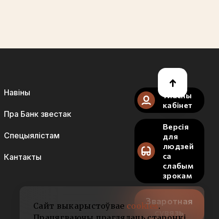
Навіны
Уласны
кабінет
Пра Банк звестак
Версія
Спецыялістам
для
людзей
са
Кантакты
слабым
зрокам
Зваротная
Сайт выкарыстоўвае
cookies
.
сувязь
Працягваючы праглядаць старонкі,