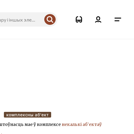
9
комплексны аб’ект
штоўнасць мае ў комплексе
некалькі аб'ектаў