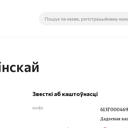
інскай
Звесткі аб каштоўнасці
шыфр
613Г00046
Дадзеная ка