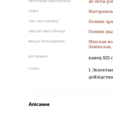
катэгорыя каштоўнасці
аб'екты рэ
глава
Матэрыяль
тып каштоўнасці
Помнiк арх
падтып каштоўнасці
Помнiк жы
месца знаходжання
Мінская воб
Ленінская, д.
датаванне
канец XIX с
стыль
1. Эклекты
дойлідства
Апісанне