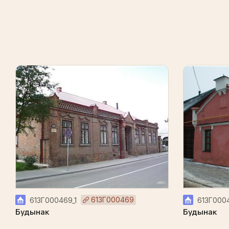
613Г000469
613Г000469_1
613Г000
Будынак
Будынак