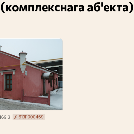
(комплекснага аб'екта)
613Г000469
469_3