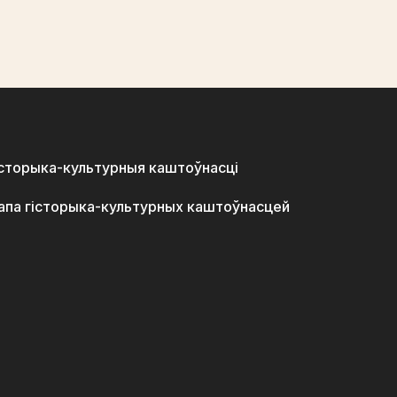
історыка-культурныя каштоўнасці
апа гісторыка-культурных каштоўнасцей