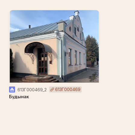
613Г000469
613Г000469_2
Будынак