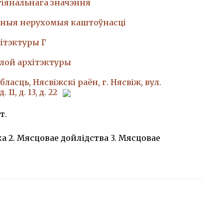
гіянальнага значэння
ныя нерухомыя каштоўнасці
iтэктуры Г
лой архiтэктуры
ласць, Нясвіжскі раён, г. Нясвіж, вул.
 11, д. 13, д. 22
т.
ка 2. Мясцовае дойлідства 3. Мясцовае