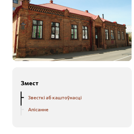
Змест
Звесткі аб каштоўнасці
Апісанне