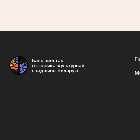
Г
Банк звестак
гісторыка-культурнай
спадчыны Беларусі
М