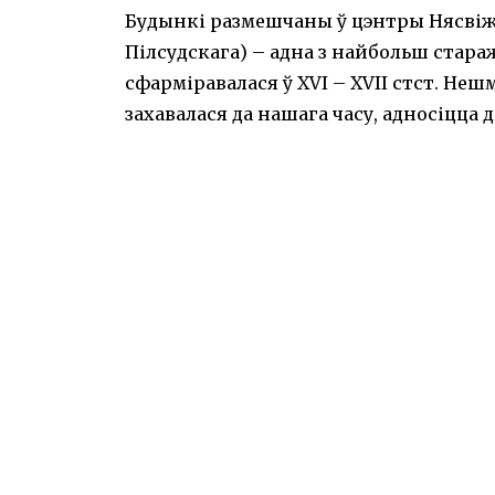
Будынкі размешчаны ў цэнтры Нясвіжа.
Пілсудскага) – адна з найбольш стара
сфарміравалася ў XVI – XVII стст. Неш
захавалася да нашага часу, адносіцца д