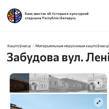
Банк звестак аб гісторыка-культурнай
спадчыне Рэспублікі Беларусь
Каштоўнасці
Матэрыяльныя нерухомыя каштоўнасці
Забудова вул. Лен