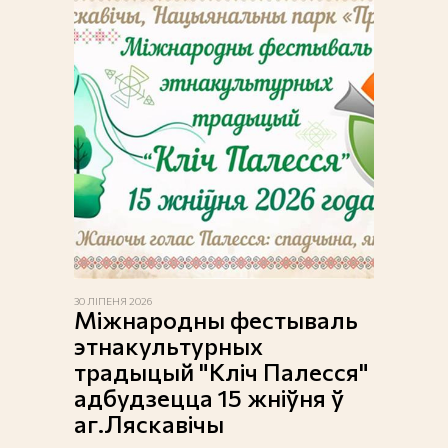
30 ЛІПЕНЯ 2026
Міжнародны фестываль
этнакультурных
традыцый "Кліч Палесся"
адбудзецца 15 жніўня ў
аг.Ляскавічы