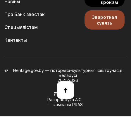
Навіны
зрокам
Пра Банк звестак
Зваротная
сувязь
Спецыялістам
Кантакты
Heritage.gov.by — гісторыка-культурныя каштоўнасці
Беларусі
2021-2026
Распрацоўка АІС
— кампанія PRAS