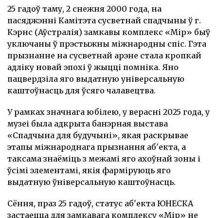
25 гадоў таму, 2 снежня 2000 года, на
пасяджэнні Камітэта сусветнай спадчыны ў г.
Кэрнс (Аўстралія) замкавы комплекс «Мір» быў
уключаны ў прэстыжны міжнародны спіс. Гэта
прызнанне на сусветнай арэне стала кропкай
адліку новай эпохі ў жыцці помніка. Яно
пацвердзіла яго выдатную універсальную
каштоўнасць для ўсяго чалавецтва.
У рамках значнага юбілею, у верасні 2025 года, у
музеі была адкрыта банэрная выстава
«Спадчына для будучыні», якая раскрывае
этапы міжнароднага прызнання аб'екта, а
таксама знаёміць з межамі яго ахоўнай зоны і
ўсімі элементамі, якія фарміруюць яго
выдатную ўніверсальную каштоўнасць.
Сёння, праз 25 гадоў, статус аб'екта ЮНЕСКА
застаецца для замкавага комплексу «Мір» не