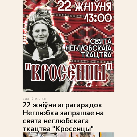
7 ЖНІЎНЯ 2026
22 жніўня аграгарадок
Неглюбка запрашае на
свята неглюбскага
ткацтва "Кросенцы"