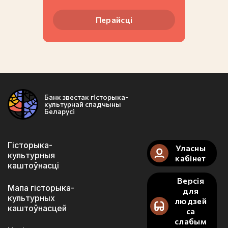
Перайсці
Банк звестак гісторыка-
культурнай спадчыны
Беларусі
Гісторыка-
Уласны
культурныя
кабінет
каштоўнасці
Версія
Мапа гісторыка-
для
культурных
людзей
каштоўнасцей
са
слабым