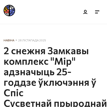
НАВІНА
28 ЛІСТАПАДА 2025
2 снежня Замкавы
комплекс "Мір"
адзначыць 25-
годдзе ўключэння ў
Спіс
Сусветнай прыроднай