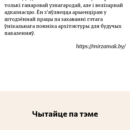
толькі ганаровай узнагародай, але і велізарнай
адказнасцю. Ён з'яўляецца арыенцірам у
штодзённай працы па захаванні гэтага
ўнікальнага помніка архітэктуры для будучых
пакаленняў.
https://mirzamak.by/
Чытайце па тэме