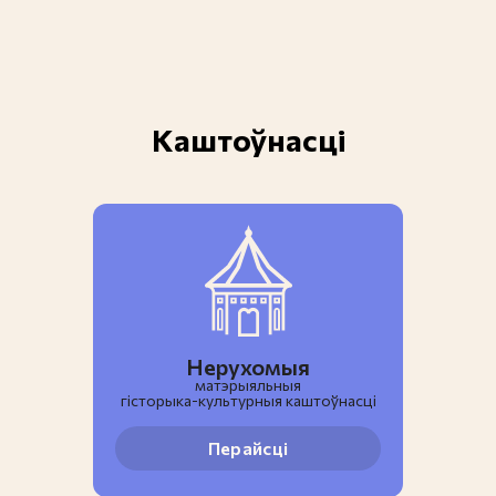
Каштоўнасці
Нерухомыя
матэрыяльныя
гiсторыка-культурныя каштоўнасці
Перайсці