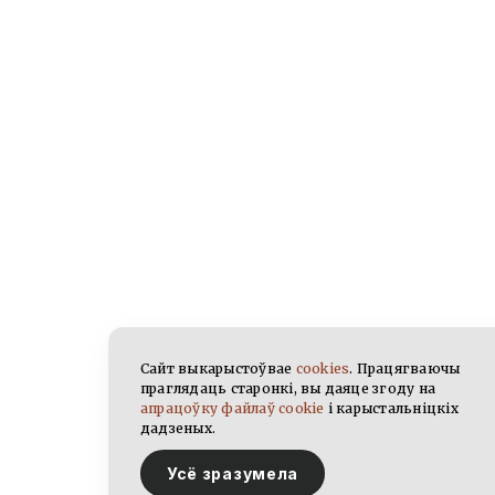
Сайт выкарыстоўвае
cookies
. Працягваючы
праглядаць старонкі, вы даяце згоду на
апрацоўку файлаў cookie
і карыстальніцкіх
дадзеных.
Усё зразумела