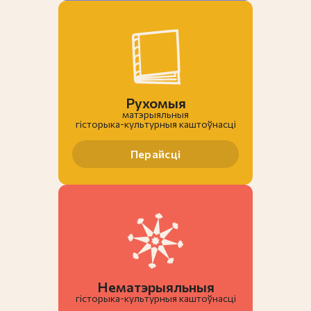
Рухомыя
матэрыяльныя
гiсторыка-культурныя каштоўнасці
Перайсці
Нематэрыяльныя
гiсторыка-культурныя каштоўнасці