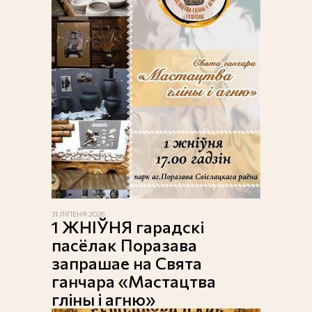
31 ЛІПЕНЯ 2026
1 ЖНІЎНЯ гарадскі
пасёлак Поразава
запрашае на Свята
ганчара «Мастацтва
гліны і агню»