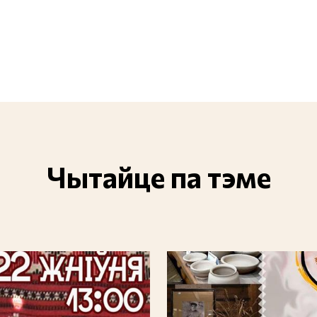
Чытайце па тэме