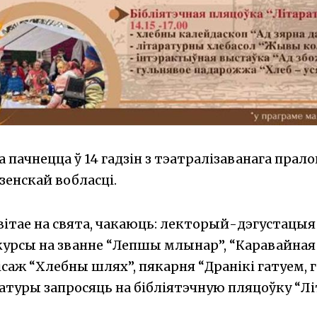
ачнецца ў 14 гадзін з тэатралізаванага пралог
енскай вобласці.
авітае на свята, чакаюць: лекторый-дэгустацыя
курсы на званне “Лепшы млынар”, “Каравайная 
саж “Хлебны шлях”, пякарня “Дранікі гатуем, г
атуры запросяць на бібліятэчную пляцоўку “Л