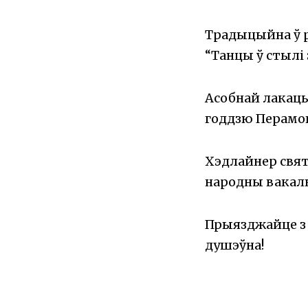
Традыцыйна ў 
“Танцы ў стылі
Асобнай лакацы
годдзю Перамог
Хэдлайнер свят
народны вакаль
Прыязджайце з с
душэўна!