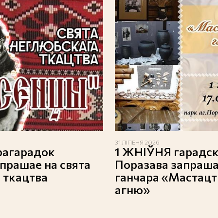
31 ЛІПЕНЯ 2026
грагарадок
1 ЖНІЎНЯ гарадск
прашае на свята
Поразава запраша
 ткацтва
ганчара «Мастацтв
агню»