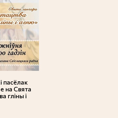
і пасёлак
е на Свята
а гліны і