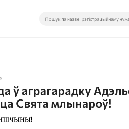
25
да ў аграгарадку Адэль
ца Свята млынароў!
ЕНШЧЫНЫ!