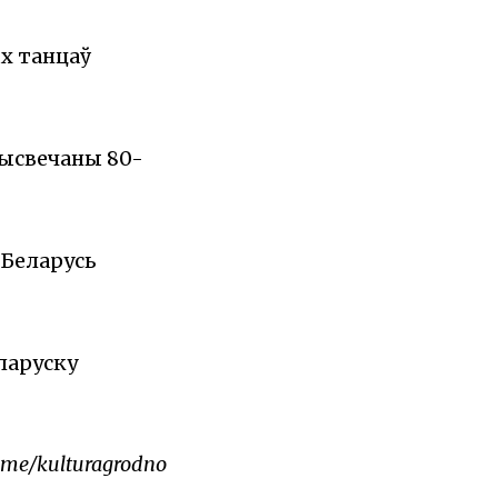
х танцаў
рысвечаны 80-
 Беларусь
еларуску
.me/kulturagrodno