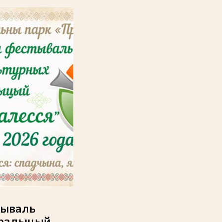
тываль
традыцый