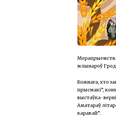
Мерапрыемства п
млынароў Гродз
Кожнага, хто з
прысмакі”, кон
выстаўка-верні
Аматараў літар
каравай”.