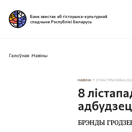
Банк звестак аб гісторыка-культурнай
спадчыне Рэспублікі Беларусь
Галоўная
Навіны
НАВІНА
27 КАСТРЫЧНІКА 20
8 лістапа
адбудзец
БРЭНДЫ ГРОДЗ