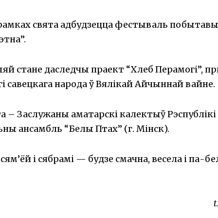
рамках свята адбудзецца фестываль побытавы
 этна”.
яй стане даследчы праект “Хлеб Перамогі”, п
і савецкага народа ў Вялікай Айчыннай вайне.
а – Заслужаны аматарскі калектыў Рэспублікі
ны ансамбль “Белы Птах” (г. Мінск).
ям’ёй і сябрамі — будзе смачна, весела і па-б
t