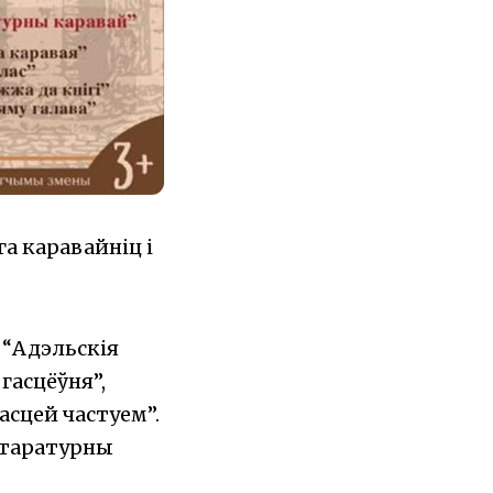
а каравайніц і
 “Адэльскія
гасцёўня”,
асцей частуем”.
ітаратурны