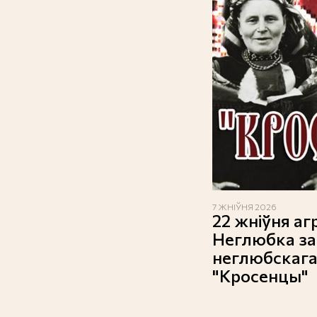
7 ЖНІЎНЯ 2026
22 жніўня а
Неглюбка за
неглюбскага
"Кросенцы"