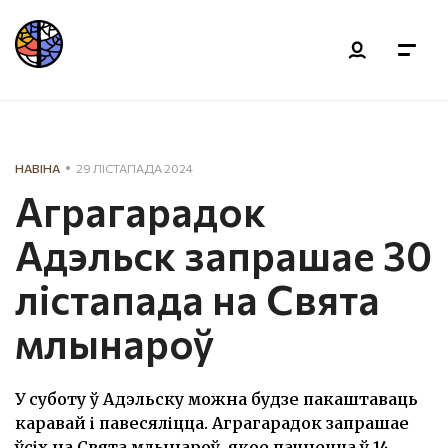
НАВІНА
29 ЛІСТАПАДА 2024
Аграгарадок
Адэльск запрашае 30
лістапада на Свята
млынароў
У суботу ў Адэльску можна будзе пакаштаваць
каравай і павесяліцца. Аграгарадок запрашае
ўсіх на Свята млынароў, якое пачнецца ў 14