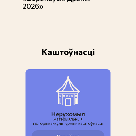
2026»
Каштоўнасці
Нерухомыя
матэрыяльныя
гiсторыка-культурныя каштоўнасці