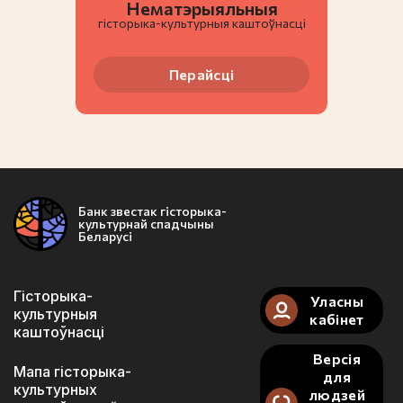
Нематэрыяльныя
гiсторыка-культурныя каштоўнасці
Перайсці
Банк звестак гісторыка-
культурнай спадчыны
Беларусі
Гісторыка-
Уласны
культурныя
кабінет
каштоўнасці
Версія
Мапа гісторыка-
для
культурных
людзей