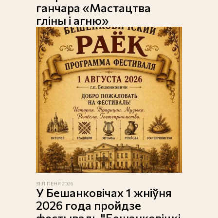
ганчара «Мастацтва
гліны і агню»
31 ЛІПЕНЯ 2026
У Бешанковічах 1 жніўня
2026 года пройдзе
фестываль "Бешанковіцкі