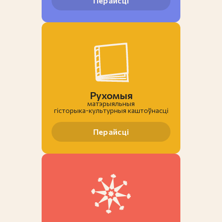
Перайсці
Рухомыя
матэрыяльныя
гiсторыка-культурныя каштоўнасці
Перайсці