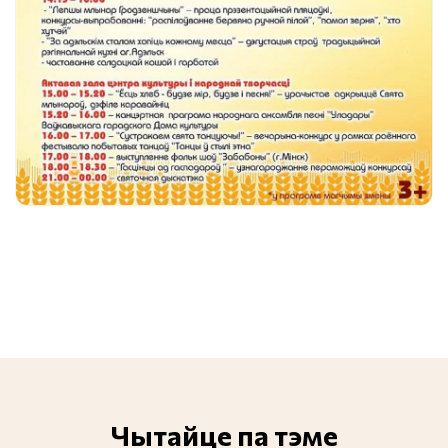
Чытайце па тэме