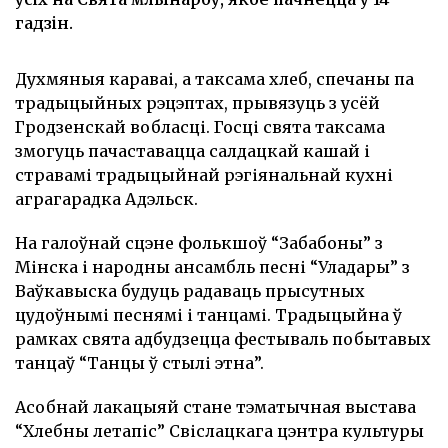
гадзiн.
Духмяныя караваі, а таксама хлеб, спечаны па
традыцыйных рэцэптах, прывязуць з усёй
Гродзенскай вобласці. Госці свята таксама
змогуць пачаставацца салдацкай кашай і
стравамі традыцыйнай рэгіянальнай кухні
аграгарадка Адэльск.
На галоўнай сцэне фолькшоў “Забабоны” з
Мінска і народны ансамбль песні “Уладары” з
Ваўкавыска будуць радаваць прысутных
цудоўнымі песнямі і танцамі. Традыцыйна ў
рамках свята адбудзецца фестываль побытавых
танцаў “Танцы ў стылі этна”.
Асобнай лакацыяй стане тэматычная выстава
“Хлебны летапіс” Свіслацкага цэнтра культуры