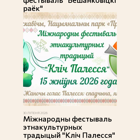
раёк"
30 ЛІПЕНЯ 2026
Міжнародны фестываль
этнакультурных
традыцый "Кліч Палесся"