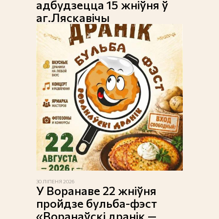
адбудзецца 15 жніўня ў
аг.Ляскавічы
30 ЛІПЕНЯ 2026
У Воранаве 22 жніўня
пройдзе бульба-фэст
«Воранаўскі дранік —