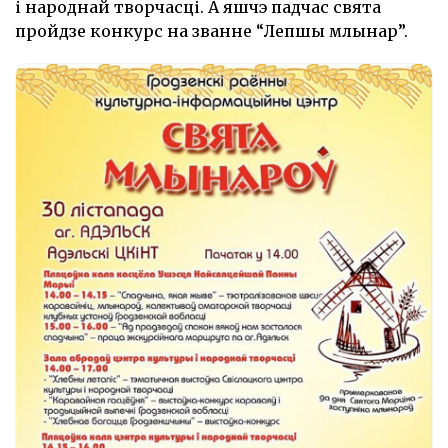
і народнай творчасці. А яшчэ падчас свята
пройдзе конкурс на званне “Лепшы млынар”.