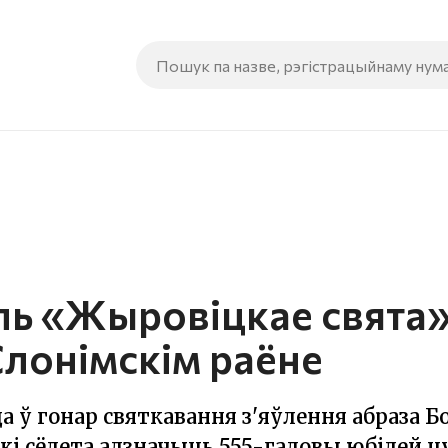
ь «Жыровіцкае свята»
Слонімскім раёне
а ў гонар святкавання з'яўлення абраза 
кі сёлета адзначыць 555-гадовы юбілей ц