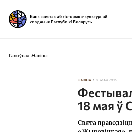
Банк звестак аб гісторыка-культурнай
спадчыне Рэспублікі Беларусь
Галоўная
Навіны
НАВІНА
16 МАЯ 2025
Фестывал
18 мая ў 
Свята праводзіцц
«Жыровіцкая», я