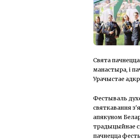
Свята пачнецца
манастыра, і па
Урачыстае адкр
Фестываль духо
святкавання з'
апякуном Белар
традыцыйнае св
пачнецца фесты