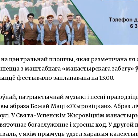
 на цэнтральнай плошчы, якая размешчана ля 
чнецца з маштабнага «манастырскага забегу» ў 
ыццё фестывалю запланавана на 13:00.
ўнай, патрыятычнай музыкі і песні праводзіцц
явы абраза Божай Маці «Жыровіцкая». Абраз л
усі. У Свята-Успенскім Жыровіцкім манастыр
яточнае богаслужэнне і хрэсны ход. У другой 
валь, у якім прымуць удзел харавыя калекты