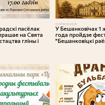
31 ЛІПЕНЯ 2026
радскі пасёлак
У Бешанковічах 1 
прашае на Свята
года пройдзе фес
тацтва гліны і
"Бешанковіцкі раё