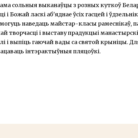
сама сольныя выканаўцы з розных куткоў Белар
ці і Божай ласкі аб'яднае ўсіх гасцей і ўдзельн
могуць наведаць майстар-класы рамеснікаў, п
ай творчасці і выставу прадукцыі манастырскі
лі і выпіць гаючай вады са святой крыніцы. Дл
рацаваць інтэрактыўныя пляцоўкі.