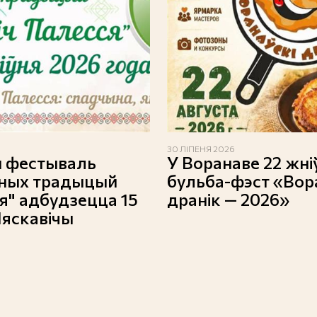
30 ЛІПЕНЯ 2026
 фестываль
У Воранаве 22 жні
рных традыцый
бульба-фэст «Вор
я" адбудзецца 15
дранік — 2026»
Ляскавічы