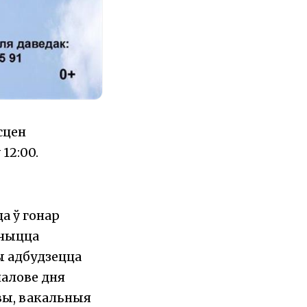
сцен
12:00.
а ў гонар
ічыцца
ы адбудзецца
палове дня
вы, вакальныя