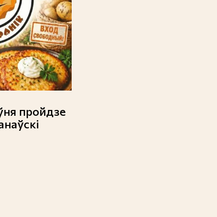
ўня пройдзе
анаўскі