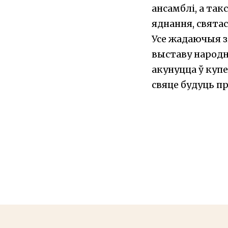
ансамблі, а так
яднання, святас
Усе жадаючыя з
выставу народн
акунуцца ў купе
свяце будуць п