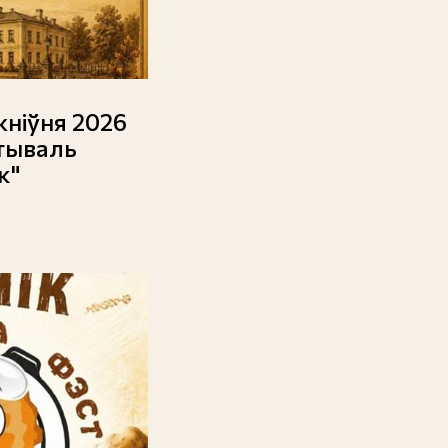
жніўня 2026
тываль
к"