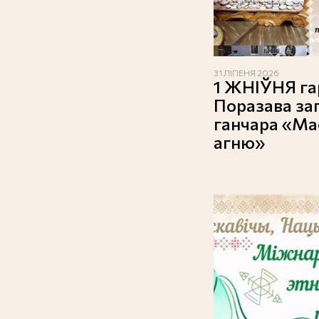
31 ЛІПЕНЯ 2026
1 ЖНІЎНЯ га
Поразава за
ганчара «Мас
агню»