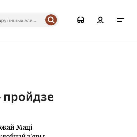
 пройдзе
Божай Маці
удоўнай з'явы