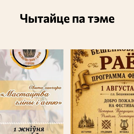
Чытайце па тэме