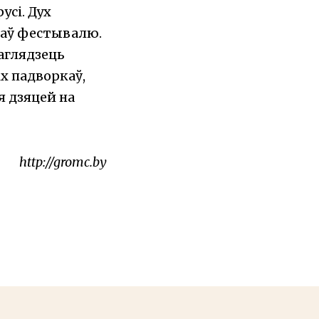
усі. Дух
ікаў фестывалю.
аглядзець
х падворкаў,
я дзяцей на
http://gromc.by