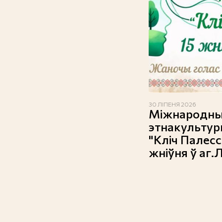
30 ЛІПЕНЯ 2026
Міжнародны
этнакульту
"Кліч Палесс
жніўня ў аг.