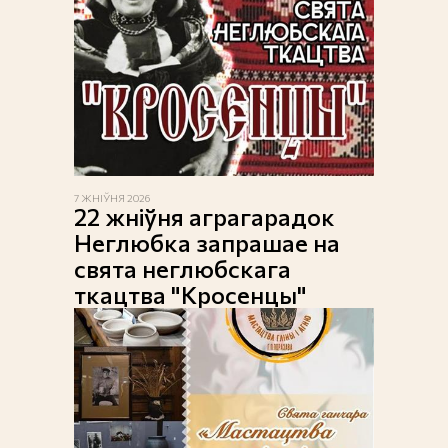
7 ЖНІЎНЯ 2026
22 жніўня аграгарадок
Неглюбка запрашае на
свята неглюбскага
ткацтва "Кросенцы"