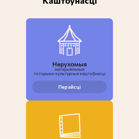
Каштоўнасці
Нерухомыя
матэрыяльныя
гiсторыка-культурныя каштоўнасці
Перайсці