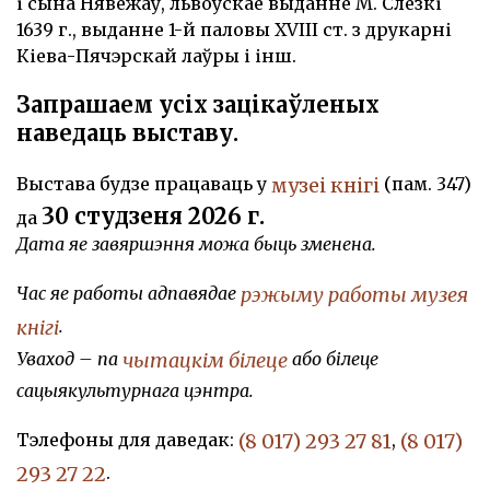
і сына Нявежаў, львоўскае выданне М. Слёзкі
1639 г., выданне 1-й паловы XVIII ст. з друкарні
Кіева-Пячэрскай лаўры і інш.
Запрашаем усіх зацікаўленых
наведаць выставу.
музеі кнігі
Выстава будзе працаваць у
(пам. 347)
30 студзеня 2026 г.
да
Дата яе завяршэння можа быць зменена.
рэжыму работы музея
Час яе работы адпавядае
кнігі
.
чытацкім білеце
Уваход – па
або білеце
сацыякультурнага цэнтра.
(8 017) 293 27 81
(8 017)
Тэлефоны для даведак:
,
293 27 22
.