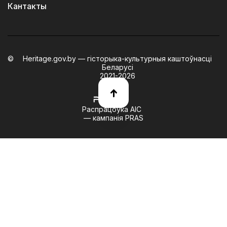
Кантакты
Heritage.gov.by — гісторыка-культурныя каштоўнасці
Беларусі
2021-2026
Распрацоўка АІС
— кампанія PRAS