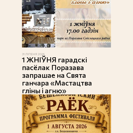
31 ЛІПЕНЯ 2026
1 ЖНІЎНЯ гарадскі
пасёлак Поразава
запрашае на Свята
ганчара «Мастацтва
гліны і агню»