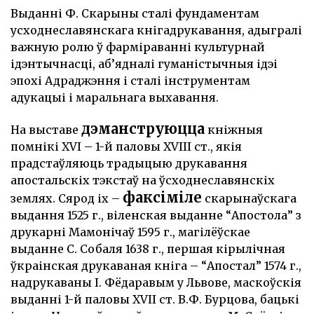
Выданні Ф. Скарыны сталі фундаментам
усходнеславянскага кнігадрукавання, адыгралі
важную ролю ў фарміраванні культурнай
ідэнтычнасці, аб’ядналі гуманістычныя ідэі
эпохі Адраджэння і сталі інструментам
адукацыі і маральнага выхавання.
дэманструюцца
На выставе
кніжныя
помнікі XVI – 1-й паловы XVIII ст., якія
прадстаўляюць традыцыю друкавання
апостальскіх тэкстаў на ўсходнеславянскіх
факсіміле
землях. Сярод іх –
скарынаўскага
выдання 1525 г., віленская выданне “Апостола” з
друкарні Мамонічаў 1595 г., магілёўскае
выданне С. Собаля 1638 г., першая кірылічная
ўкраінская друкаваная кніга – “Апостал” 1574 г.,
надрукаваны І. Фёдаравым у Львове, маскоўскія
выданні 1-й паловы XVII ст. В.Ф. Бурцова, бацькі