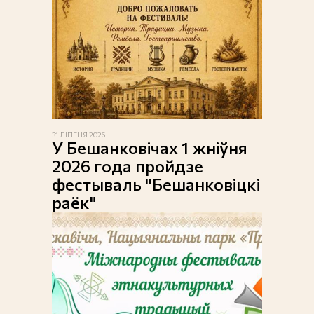
31 ЛІПЕНЯ 2026
У Бешанковічах 1 жніўня
2026 года пройдзе
фестываль "Бешанковіцкі
раёк"