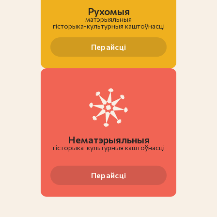
Рухомыя
матэрыяльныя
гiсторыка-культурныя каштоўнасці
Перайсці
Нематэрыяльныя
гiсторыка-культурныя каштоўнасці
Перайсці