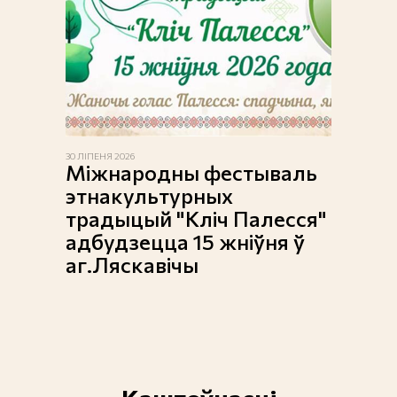
30 ЛІПЕНЯ 2026
Міжнародны фестываль
этнакультурных
традыцый "Кліч Палесся"
адбудзецца 15 жніўня ў
аг.Ляскавічы