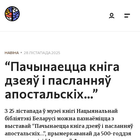
НАВІНА
28 ЛІСТАПАДА 2025
“Пачынаецца кніга
дзеяў і пасланняў
апостальскіх…”
З 25 лістапада ў музеі кнігі Нацыянальнай
бібліятэкі Беларусі можна пазнаёміцца з
выставай “Пачынаецца кніга дзеяў і пасланняў
апостальскіх…”, прымеркаванай да 500-годдзя