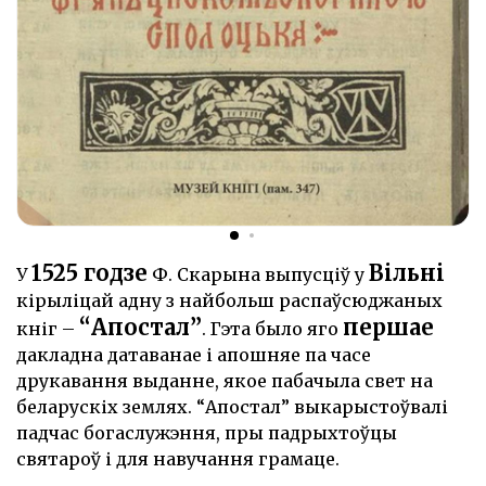
1525 годзе
Вільні
У
Ф. Скарына выпусціў у
кірыліцай адну з найбольш распаўсюджаных
“Апостал”
першае
кніг –
. Гэта было яго
дакладна датаванае і апошняе па часе
друкавання выданне, якое пабачыла свет на
беларускіх землях. “Апостал” выкарыстоўвалі
падчас богаслужэння, пры падрыхтоўцы
святароў і для навучання грамаце.