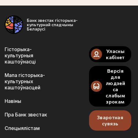
Банк звестак гісторыка-
культурнай спадчыны
Беларусі
Гісторыка-
Уласны
культурныя
кабінет
каштоўнасці
Версія
Мапа гісторыка-
для
культурных
людзей
каштоўнасцей
са
слабым
Навіны
зрокам
Пра Банк звестак
Зваротная
сувязь
Спецыялістам