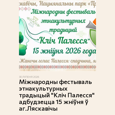
30 ЛІПЕНЯ 2026
Міжнародны фестываль
этнакультурных
традыцый "Кліч Палесся"
адбудзецца 15 жніўня ў
аг.Ляскавічы