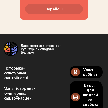
Перайсці
Банк звестак гісторыка-
культурнай спадчыны
Беларусі
Гісторыка-
Уласны
культурныя
кабінет
каштоўнасці
Версія
Мапа гісторыка-
для
культурных
людзей
каштоўнасцей
са
слабым