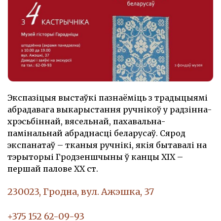
Экспазіцыя выстаўкі пазнаёміць з традыцыямі
абрадавага выкарыстання ручнікоў у радзінна-
хрэсьбіннай, вясельнай, пахавальна-
памінальнай абраднасці беларусаў. Сярод
экспанатаў – тканыя ручнікі, якія бытавалі на
тэрыторыі Гродзеншчыны ў канцы ХІХ –
першай палове ХХ ст.
230023, Гродна, вул. Ажэшка, 37
+375 152 62-09-93