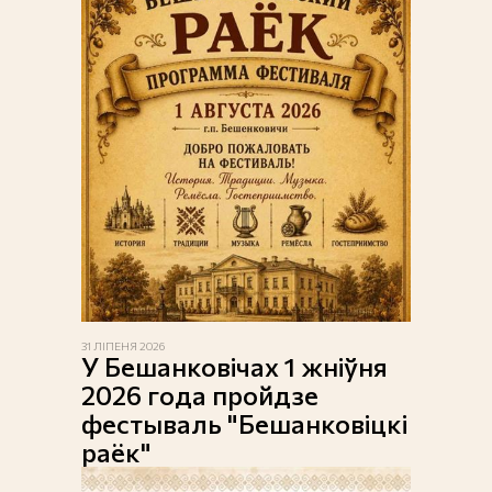
31 ЛІПЕНЯ 2026
У Бешанковічах 1 жніўня
2026 года пройдзе
фестываль "Бешанковіцкі
раёк"