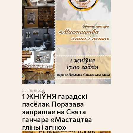
31 ЛІПЕНЯ 2026
1 ЖНІЎНЯ гарадскі
пасёлак Поразава
запрашае на Свята
ганчара «Мастацтва
гліны і агню»