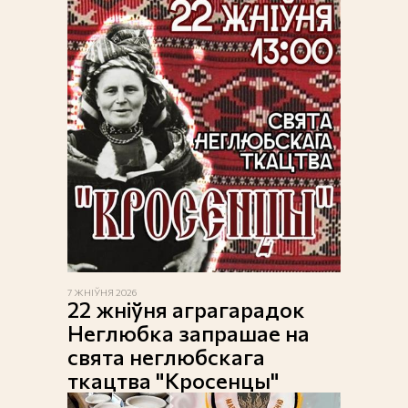
7 ЖНІЎНЯ 2026
22 жніўня аграгарадок
Неглюбка запрашае на
свята неглюбскага
ткацтва "Кросенцы"