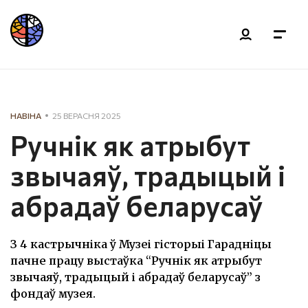
НАВІНА
25 ВЕРАСНЯ 2025
Ручнік як атрыбут
звычаяў, традыцый і
абрадаў беларусаў
З 4 кастрычніка ў Музеі гісторыі Гарадніцы
пачне працу выстаўка “Ручнік як атрыбут
звычаяў, традыцый і абрадаў беларусаў” з
фондаў музея.