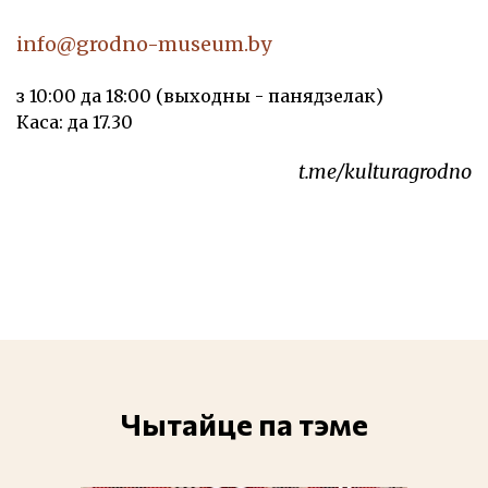
info@grodno-museum.by
з 10:00 да 18:00 (выходны - панядзелак)
Каса: да 17.30
t.me/kulturagrodno
Чытайце па тэме