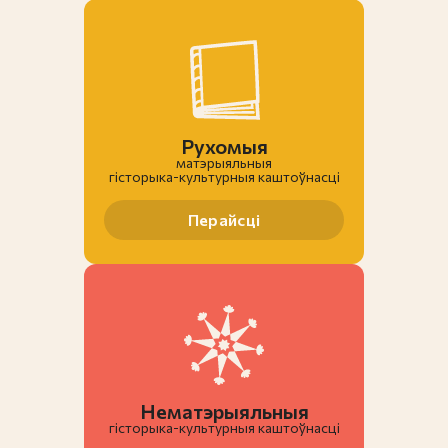
Рухомыя
матэрыяльныя
гiсторыка-культурныя каштоўнасці
Перайсці
Нематэрыяльныя
гiсторыка-культурныя каштоўнасці