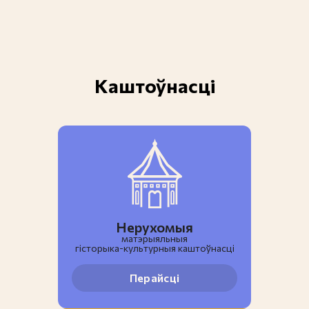
Каштоўнасці
Нерухомыя
матэрыяльныя
гiсторыка-культурныя каштоўнасці
Перайсці