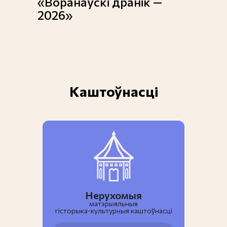
«Воранаўскі дранік —
2026»
Каштоўнасці
Нерухомыя
матэрыяльныя
гiсторыка-культурныя каштоўнасці