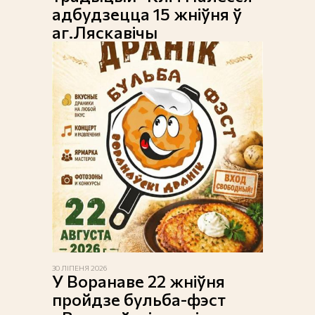
адбудзецца 15 жніўня ў
аг.Ляскавічы
30 ЛІПЕНЯ 2026
У Воранаве 22 жніўня
пройдзе бульба-фэст