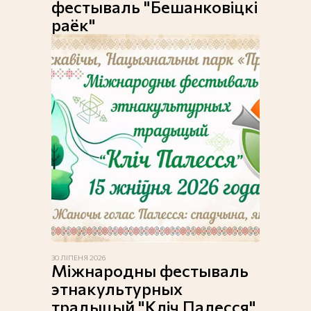
фестываль "Бешанковіцкі
раёк"
30 ЛІПЕНЯ 2026
Міжнародны фестываль
этнакультурных
традыцый "Кліч Палесся"