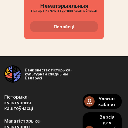
Нематэрыяльныя
гiсторыка-культурныя каштоўнасці
Перайсці
Банк звестак гісторыка-
культурнай спадчыны
Беларусі
Гісторыка-
Уласны
культурныя
кабінет
каштоўнасці
Версія
Мапа гісторыка-
для
культурных