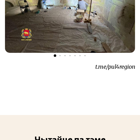
t.me/pul4region
Чытайце па тэме