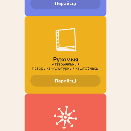
Перайсці
Рухомыя
матэрыяльныя
гiсторыка-культурныя каштоўнасці
Перайсці