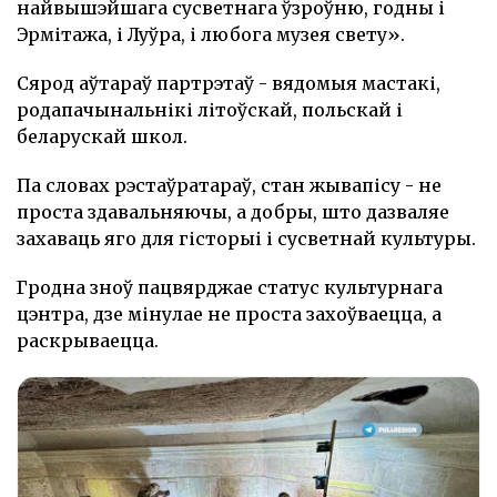
найвышэйшага сусветнага ўзроўню, годны і
Эрмітажа, і Луўра, і любога музея свету».
Сярод аўтараў партрэтаў - вядомыя мастакі,
родапачынальнікі літоўскай, польскай і
беларускай школ.
Па словах рэстаўратараў, стан жывапісу - не
проста здавальняючы, а добры, што дазваляе
захаваць яго для гісторыі і сусветнай культуры.
Гродна зноў пацвярджае статус культурнага
цэнтра, дзе мінулае не проста захоўваецца, а
раскрываецца.