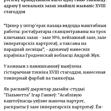
адразу ў некалькіх залах знайшлі жывапіс XVIII
стагоддзя
“Цяпер у інтэр'ерах палаца вядуцца маштабныя
работы: рэстаўратары сканцэнтраваны на трох
ключавых залах - зале №6, пейзажнай зале, зале
імператарскіх партрэтаў, а таксама на
параднай лесвіцы”, - адзначыў намеснік
кіраўніка Гродзенскай вобласці Андрэй Жук.
У кожным з памяшканняў выяўлена
гістарычная тэхніка XVIII стагоддзя, нанесеная
тэмпернай фарбай па тынкоўцы.
Як распавёў дырэктар дызайн-студыі
"Пальметта" Ігар Ганяеў: "Асаблівую
каштоўнасць уяўляе жаночы партрэт,
раскрыты ў зале імператарскіх партрэтаў. Ён-