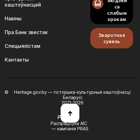
людзей
каштоўнасцей
са
слабым
Навіны
зрокам
Пра Банк звестак
Зваротная
сувязь
Спецыялістам
Кантакты
Heritage.gov.by — гісторыка-культурныя каштоўнасці
Беларусі
2021-2026
Распрацоўка АІС
— кампанія PRAS