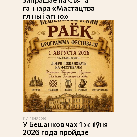
ганчара «Мастацтва
гліны і агню»
31 ЛІПЕНЯ 2026
У Бешанковічах 1 жніўня
2026 года пройдзе