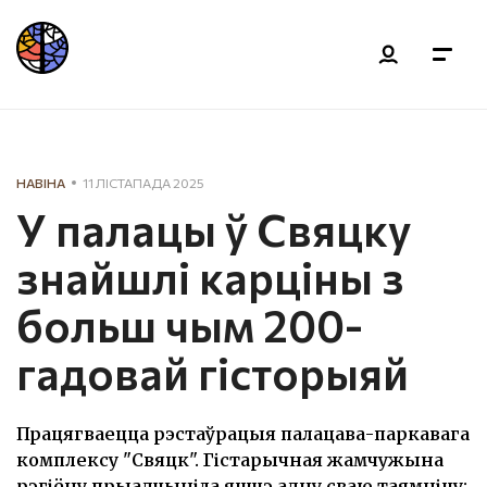
НАВІНА
11 ЛІСТАПАДА 2025
У палацы ў Свяцку
знайшлі карціны з
больш чым 200-
гадовай гісторыяй
Працягваецца рэстаўрацыя палацава-паркавага
комплексу "Свяцк". Гістарычная жамчужына
рэгіёну прыадчыніла яшчэ адну сваю таямніцу: