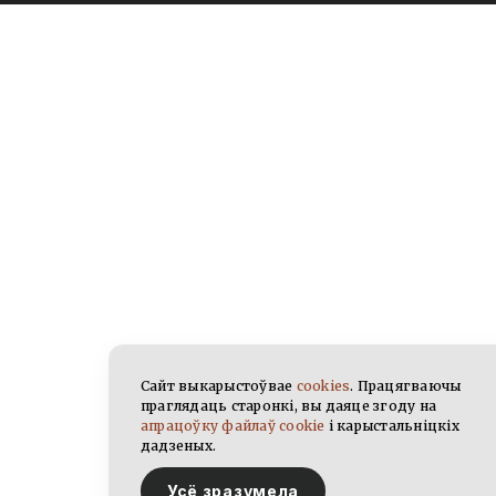
Сайт выкарыстоўвае
cookies
. Працягваючы
праглядаць старонкі, вы даяце згоду на
апрацоўку файлаў cookie
і карыстальніцкіх
дадзеных.
Усё зразумела