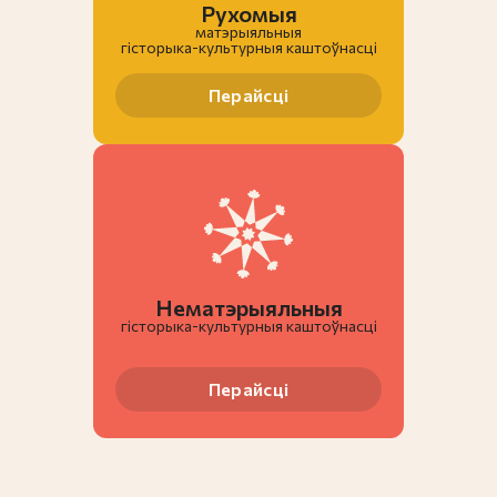
Рухомыя
матэрыяльныя
гiсторыка-культурныя каштоўнасці
Перайсці
Нематэрыяльныя
гiсторыка-культурныя каштоўнасці
Перайсці