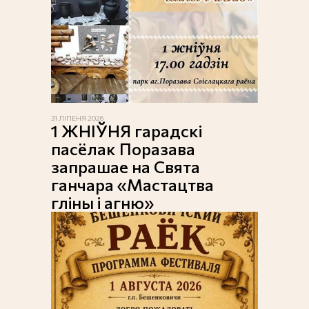
31 ЛІПЕНЯ 2026
1 ЖНІЎНЯ гарадскі
пасёлак Поразава
запрашае на Свята
ганчара «Мастацтва
гліны і агню»