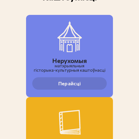
Нерухомыя
матэрыяльныя
гiсторыка-культурныя каштоўнасці
Перайсці