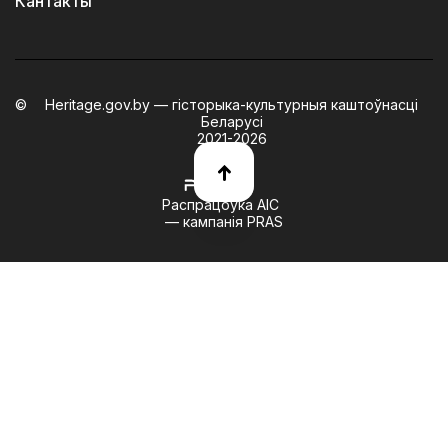
Кантакты
Heritage.gov.by — гісторыка-культурныя каштоўнасці
Беларусі
2021-2026
Распрацоўка АІС
— кампанія PRAS