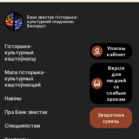
Банк звестак гісторыка-
культурнай спадчыны
Беларусі
Гісторыка-
Уласны
культурныя
кабінет
каштоўнасці
Версія
Мапа гісторыка-
для
культурных
людзей
каштоўнасцей
са
слабым
Навіны
зрокам
Пра Банк звестак
Зваротная
сувязь
Спецыялістам