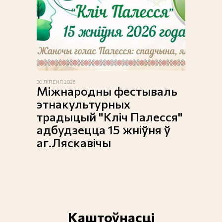
30 ЛІПЕНЯ 2026
Міжнародны фестываль
этнакультурных
традыцый "Кліч Палесся"
адбудзецца 15 жніўня ў
аг.Ляскавічы
Каштоўнасці