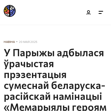
НАВІНА
20 МАЯ 2025
У Парыжы адбылася
ўрачыстая
прэзентацыя
сумеснай беларуска-
расійскай намінацыі
«Мемарыялы героям