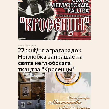
7 ЖНІЎНЯ 2026
22 жніўня аграгарадок
Неглюбка запрашае на
свята неглюбскага
ткацтва "Кросенцы"