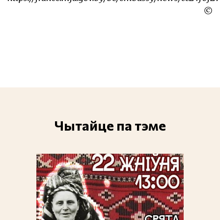
©
Чытайце па тэме