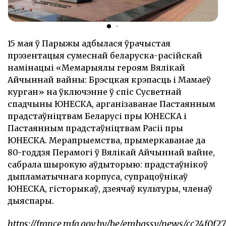
15 мая ў Парыжы адбылася ўрачыстая
прэзентацыя сумеснай беларуска-расійскай
намінацыі «Мемарыялы героям Вялікай
Айчыннай вайны: Брэсцкая крэпасць і Мамаеў
курган» на ўключэнне ў спіс Сусветнай
спадчыны ЮНЕСКА, арганізаванае Пастаянным
прадстаўніцтвам Беларусі пры ЮНЕСКА і
Пастаянным прадстаўніцтвам Расіі пры
ЮНЕСКА. Мерапрыемства, прымеркаванае да
80-годдзя Перамогі ў Вялікай Айчыннай вайне,
сабрала шырокую аўдыторыю: прадстаўнікоў
дыпламатычнага корпуса, супрацоўнікаў
ЮНЕСКА, гісторыкаў, дзеячаў культуры, членаў
дыяспары.
https://france.mfa.gov.by/be/embassy/news/cc24f0f2