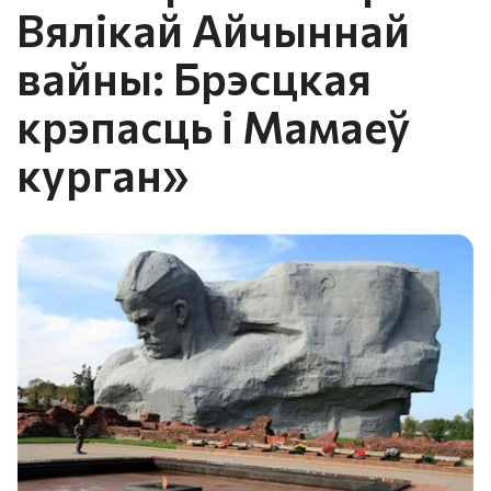
Вялікай Айчыннай
вайны: Брэсцкая
крэпасць і Мамаеў
курган»