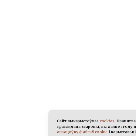
Сайт выкарыстоўвае
cookies
. Працягв
праглядаць старонкі, вы даяце згоду 
апрацоўку файлаў cookie
і карыстальні