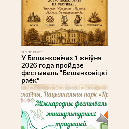
31 ЛІПЕНЯ 2026
У Бешанковічах 1 жніўня
2026 года пройдзе
фестываль "Бешанковіцкі
раёк"