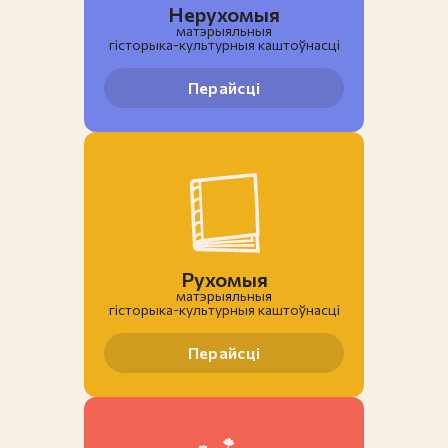
Нерухомыя
матэрыяльныя
гiсторыка-культурныя каштоўнасці
Перайсці
Рухомыя
матэрыяльныя
гiсторыка-культурныя каштоўнасці
Перайсці