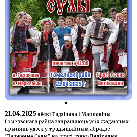
21.04.2025
вёскі Гадзічава і Маркавічы
Гомельскага раёна запрашаюць усіх жадаючых
прыняць удзел у традыцыйным абрадзе
“Ваджэнне Сулы” на другі дзень Вялікадня.