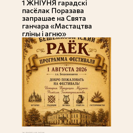
1 ЖНІЎНЯ гарадскі
пасёлак Поразава
запрашае на Свята
ганчара «Мастацтва
гліны і агню»