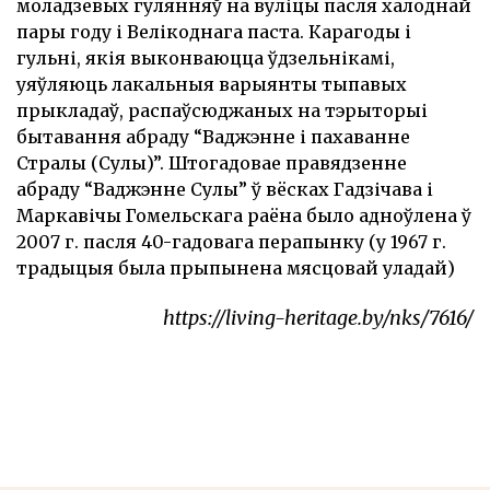
моладзевых гулянняў на вуліцы пасля халоднай
пары году і Велікоднага паста. Карагоды і
гульні, якія выконваюцца ўдзельнікамі,
уяўляюць лакальныя варыянты тыпавых
прыкладаў, распаўсюджаных на тэрыторыі
бытавання абраду “Ваджэнне і пахаванне
Стралы (Сулы)”. Штогадовае правядзенне
абраду “Ваджэнне Сулы” ў вёсках Гадзічава і
Маркавічы Гомельскага раёна было адноўлена ў
2007 г. пасля 40-гадовага перапынку (у 1967 г.
традыцыя была прыпынена мясцовай уладай)
https://living-heritage.by/nks/7616/