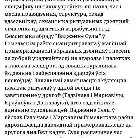
спецыфіку на такіх узроўнях, як назва, час і
месца правядзення, структура, склад
удзельнікаў, семантыка рытуальных дзеянняў,
сімволіка прадметнай атрыбутыкі і г.д.
Семантыка абраду “Ваджэнне Сулы” ў
Гомельскім раёне сканцэнтравана ў магічнай
прымеркаванасці абрадавых дзеянняў і песень
да добрай ураджайнасці на агародзе і палетках,
а таксама засцярогі ад звышнатуральнага
ўздзеяння і забеспячэння здароўя ўсіх
вяскоўцаў. Лакальнай адметнасцю з’яўляецца
пачатак рытуалаў у адной вёсцы і іх
завяршэнне ў другой (Гадзічава і Маркавічы,
Краўцоўка і Дзікалаўка), што садзейнічае
яднанню супольнасцей. Ваджэнне Сулы ў
вёсках Гадзічава і Маркавічы Гомельскага раёна
адрозніваецца дакладнай прымеркаванасцю да
другога дня Вялікадня. Сула распачынае час