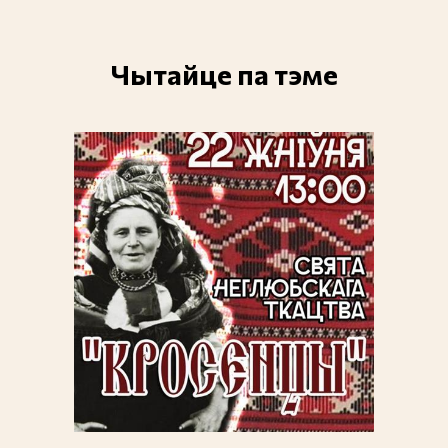
Чытайце па тэме