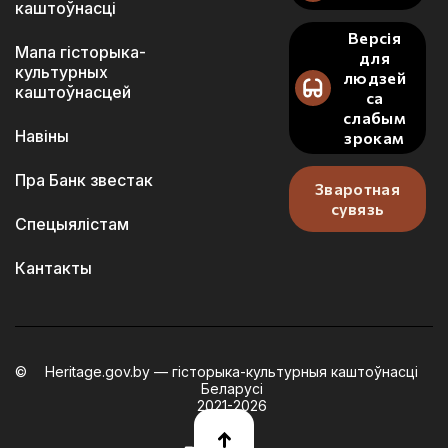
каштоўнасці
Версія
Мапа гісторыка-
для
культурных
людзей
каштоўнасцей
са
слабым
Навіны
зрокам
Пра Банк звестак
Зваротная
сувязь
Спецыялістам
Кантакты
Heritage.gov.by — гісторыка-культурныя каштоўнасці
Беларусі
2021-2026