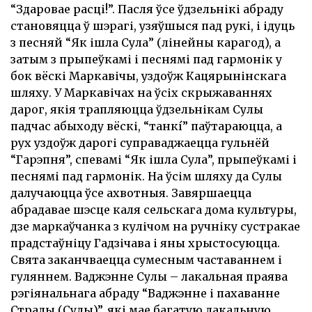
“Здаровае расці!”. Пасля ўсе ўдзельнікі абраду
становяцца ў шэрагі, узяўшыся пад рукі, і ідуць
з песняй “Як ішла Сула” (лінейны карагод), а
затым з прыпеўкамі і песнямі пад гармонік у
бок вёскі Маркавічы, уздоўж Кацярынінскага
шляху. У Маркавічах на ўсіх скрыжаваннях
дарог, якія трапляюцца ўдзельнікам Сулы
падчас абыходу вёскі, “танкí” паўтараюцца, а
рух уздоўж дарогі суправаджаецца гульнёй
“Гарэпня”, спевамі “Як ішла Сула”, прыпеўкамі і
песнямі пад гармонік. На ўсім шляху да Сулы
далучаюцца ўсе ахвотныя. Завяршаецца
абрадавае шэсце каля сельскага дома культуры,
дзе маркаўчанка з кулічом на ручніку сустракае
прадстаўніцу Гадзічава і яны хрыстосуюцца.
Свята заканчваецца сумесным частаваннем і
гуляннем. Ваджэнне Сулы – лакальная праява
рэгіянальнага абраду “Ваджэнне і пахаванне
Стралы (Сулы)”, які мае багатую лакальную