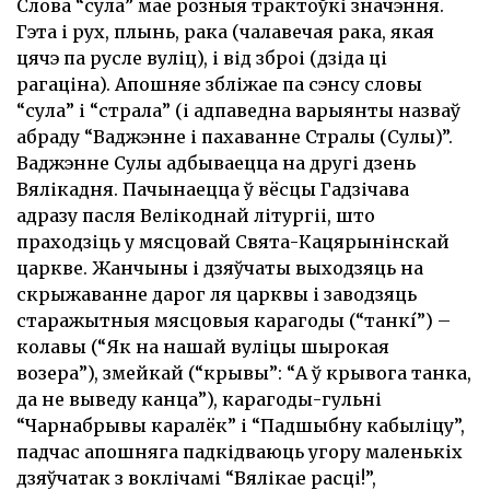
Слова “сула” мае розныя трактоўкі значэння.
Гэта і рух, плынь, рака (чалавечая рака, якая
цячэ па русле вуліц), і від зброі (дзіда ці
рагаціна). Апошняе збліжае па сэнсу словы
“сула” і “страла” (і адпаведна варыянты назваў
абраду “Ваджэнне і пахаванне Стралы (Сулы)”.
Ваджэнне Сулы адбываецца на другі дзень
Вялікадня. Пачынаецца ў вёсцы Гадзічава
адразу пасля Велікоднай літургіі, што
праходзіць у мясцовай Свята-Кацярынінскай
царкве. Жанчыны і дзяўчаты выходзяць на
скрыжаванне дарог ля царквы і заводзяць
старажытныя мясцовыя карагоды (“танкí”) –
колавы (“Як на нашай вуліцы шырокая
возера”), змейкай (“крывы”: “А ў крывога танка,
да не выведу канца”), карагоды-гульні
“Чарнабрывы каралёк” і “Падшыбну кабыліцу”,
падчас апошняга падкідваюць угору маленькіх
дзяўчатак з воклічамі “Вялікае расці!”,