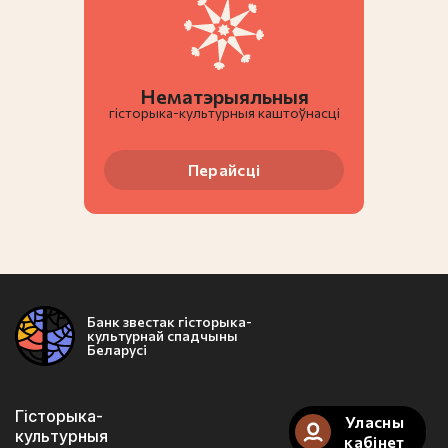
Нематэрыяльныя
гiсторыка-культурныя каштоўнасці
Перайсці
Банк звестак гісторыка-
культурнай спадчыны
Беларусі
Гісторыка-
Уласны
культурныя
кабінет