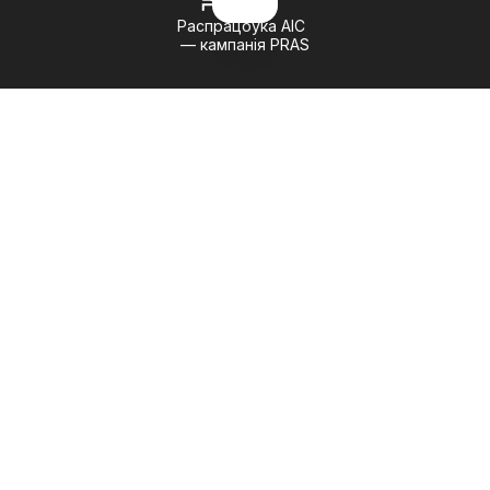
Распрацоўка АІС
— кампанія PRAS