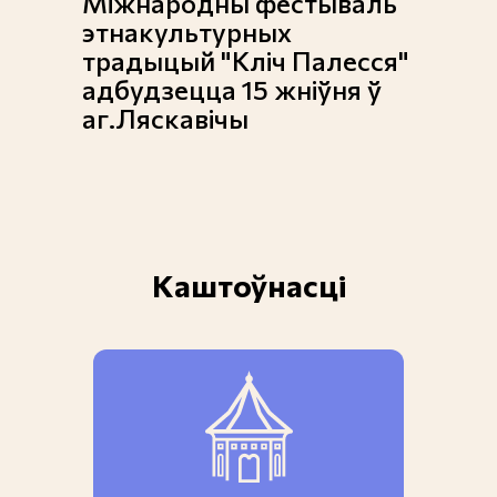
Міжнародны фестываль
этнакультурных
традыцый "Кліч Палесся"
адбудзецца 15 жніўня ў
аг.Ляскавічы
Каштоўнасці