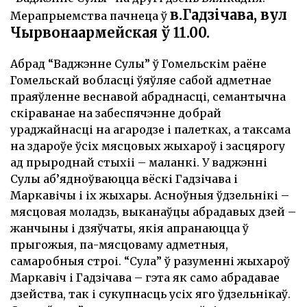
в.Гадзічава, вул
Мерапрыемства пачнеца ў
Чырвонаармейская ў 11.00.
Абрад “Ваджэнне Сулы” ў Гомельскім раёне
Гомельскай вобласці ўяўляе сабой адметнае
праяўленне веснавой абраднасці, семантычна
скіраванае на забеспячэнне добрай
ураджайнасці на агародзе і палетках, а таксама
на здароўе ўсіх мясцовых жыхароў і засцярогу
ад прыроднай стыхіі – маланкі. У ваджэнні
Сулы аб’ядноўваюцца вёскі Гадзічава і
Маркавічы і іх жыхары. Асноўныя ўдзельнікі –
мясцовая моладзь, выканаўцы абрадавых дзей –
жанчыны і дзяўчаты, якія апранаюцца ў
прыгожыя, па-мясцоваму адметныя,
самаробныя строі. “Сула” ў разуменні жыхароў
Маркавіч і Гадзічава – гэта як само абрадавае
дзейства, так і сукупнасць усіх яго ўдзельнікаў.