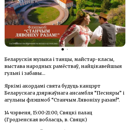
Беларускія музыка і танцы, майстар-класы,
выстава народных рамёстваў, найцікавейшыя
гульні і забавы…
Яркімі акордамі свята будуць канцэрт
Беларускага дзяржаўнага ансамбля “Песняры” і
агульны флэшмоб “Станчым Лявоніху разам!”.
14 чэрвеня, 15:00-21:00, Свяцкі палац
(Гродзенская вобласць, в. Свяцк)