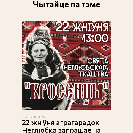
Чытайце па тэме
7 ЖНІЎНЯ 2026
22 жніўня аграгарадок
Неглюбка запрашае на