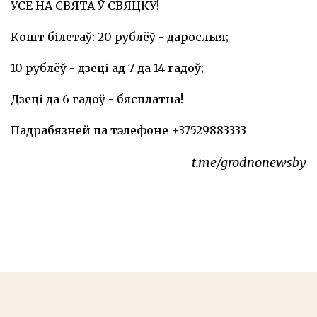
УСЕ НА СВЯТА Ў СВЯЦКУ!
Кошт білетаў: 20 рублёў - дарослыя;
10 рублёў - дзеці ад 7 да 14 гадоў;
Дзеці да 6 гадоў - бясплатна!
Падрабязней па тэлефоне +37529883333
t.me/grodnonewsby