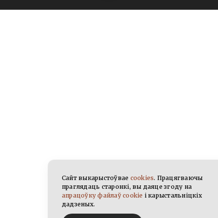
Сайт выкарыстоўвае
cookies
. Працягваючы
праглядаць старонкі, вы даяце згоду на
апрацоўку файлаў cookie
і карыстальніцкіх
дадзеных.