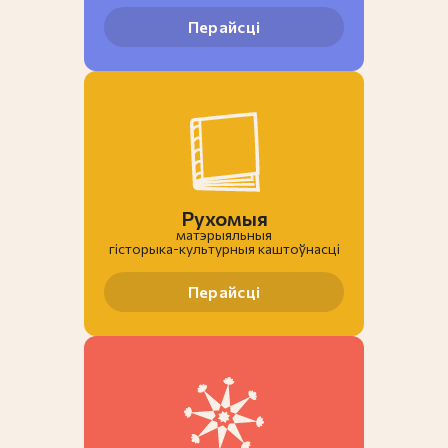
Перайсці
Рухомыя
матэрыяльныя
гiсторыка-культурныя каштоўнасці
Перайсці