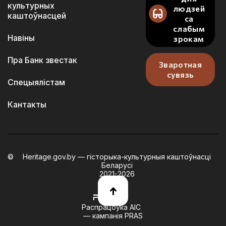
культурных
людзей
каштоўнасцей
са
слабым
Навіны
зрокам
Пра Банк звестак
Зваротная
сувязь
Спецыялістам
Кантакты
Heritage.gov.by — гісторыка-культурныя каштоўнасці
Беларусі
2021-2026
Распрацоўка АІС
— кампанія PRAS