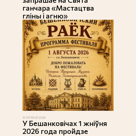
ганчара «Мастацтва
гліны і агню»
31 ЛІПЕНЯ 2026
У Бешанковічах 1 жніўня
2026 года пройдзе