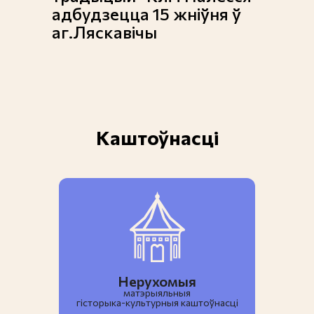
адбудзецца 15 жніўня ў
аг.Ляскавічы
Каштоўнасці
Нерухомыя
матэрыяльныя
гiсторыка-культурныя каштоўнасці