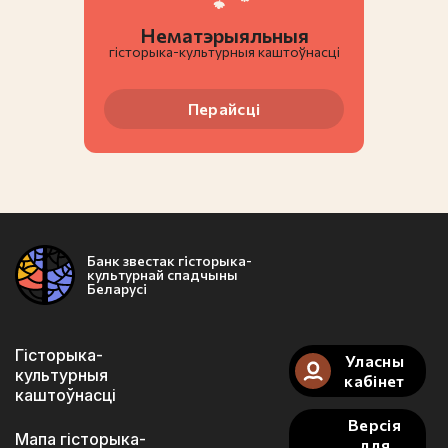
Нематэрыяльныя
гiсторыка-культурныя каштоўнасці
Перайсці
Банк звестак гісторыка-
культурнай спадчыны
Беларусі
Гісторыка-
Уласны
культурныя
кабінет
каштоўнасці
Версія
Мапа гісторыка-
для