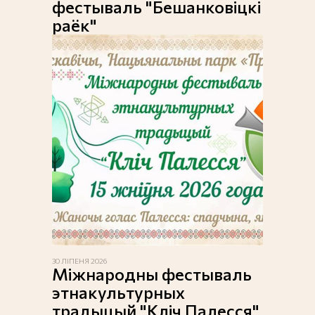
фестываль "Бешанковіцкі
раёк"
30 ЛІПЕНЯ 2026
Міжнародны фестываль
этнакультурных
традыцый "Кліч Палесся"