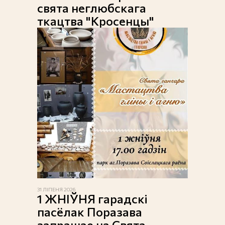
свята неглюбскага
ткацтва "Кросенцы"
31 ЛІПЕНЯ 2026
1 ЖНІЎНЯ гарадскі
пасёлак Поразава
запрашае на Свята