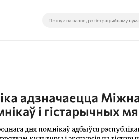
віка адзначаецца Між
нікаў і гістарычных мя
однага дня помнікаў адбыўся рэспублікан
эрствам культуры і экскурсія па гістар