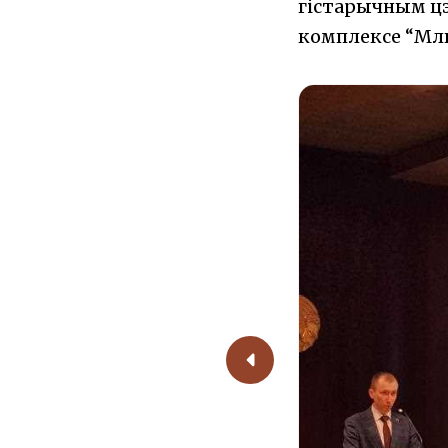
гістарычным цэ
комплексе “Мл