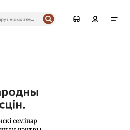
народны
сцін.
скі семінар
ычным цэнтры