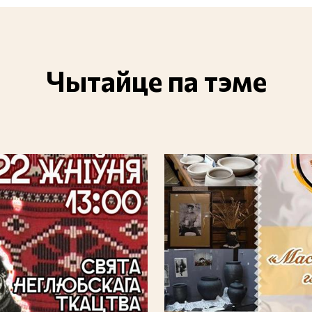
Чытайце па тэме