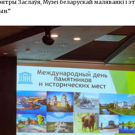
нтры Заслаўя, Музеі беларускай маляванкі і 
ын.”