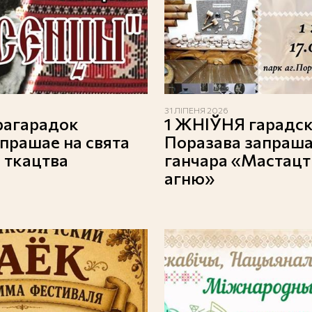
31 ЛІПЕНЯ 2026
грагарадок
1 ЖНІЎНЯ гарадск
прашае на свята
Поразава запраша
 ткацтва
ганчара «Мастацтв
агню»