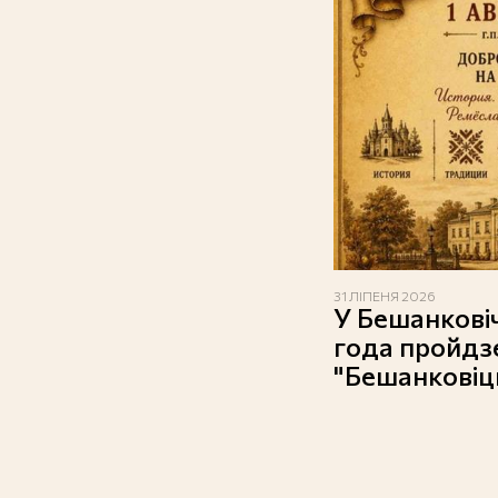
31 ЛІПЕНЯ 2026
У Бешанковіч
года пройдз
"Бешанковіцк