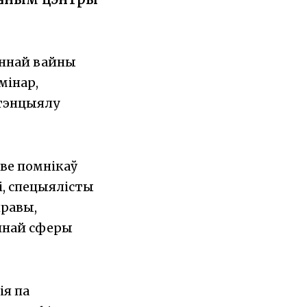
ыннай вайны
мінар,
атэнцыялу
ове помнікаў
і, спецыялісты
правы,
ічнай сферы
ія па