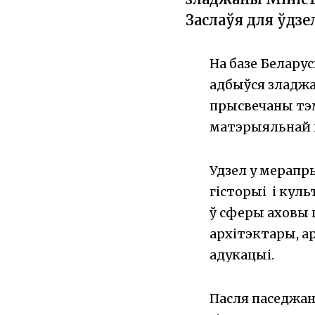
Заслаўя для ўдзе
На базе Белару
адбыўся зладжа
прысвечаны тэм
матэрыяльнай 
Удзел у мерапр
гісторыі і кул
ў сферы аховы 
архітэктары, а
адукацыі.
Пасля паседжан