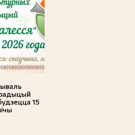
тываль
традыцый
будзецца 15
вічы