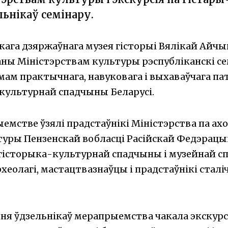
льнікаў семінару.
скага дзяржаўнага музея гісторыі Вялікай Айч
ны Міністэрствам культуры рэспубліканскі се
ам практычнага, навуковага і выхаваўчага п
культурнай спадчыны Беларусі.
ыемстве ўзялі прадстаўнікі Міністэрства па ах
ьтуры Пензенскай вобласці Расійскай Федэрацы
гісторыка-культурнай спадчыны і музейнай с
рхеолагі, мастацтвазнаўцы і прадстаўнікі стал
ня ўдзельнікаў мерапрыемства чакала экскурс