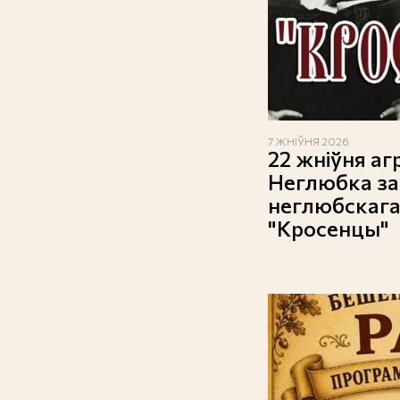
7 ЖНІЎНЯ 2026
22 жніўня а
Неглюбка за
неглюбскага
"Кросенцы"