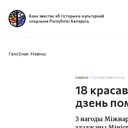
Банк звестак аб гісторыка-культурнай
спадчыне Рэспублікі Беларусь
Галоўная
Навіны
НАВІНА
22 КРАСАВІКА 2024
18 краса
дзень пом
З нагоды Міжнар
зладжаны Мініст