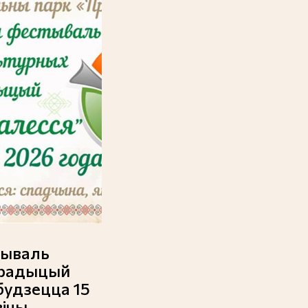
тываль
традыцый
будзецца 15
вічы