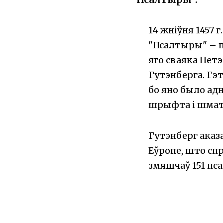
14 жніўня 1457
"Псалтыры" – п
яго сваяка Пет
Гутэнберга. Гэ
бо яно было ад
шрыфта і шмат
Гутэнберг аказ
Еўропе, што сп
змяшчаў 151 пс