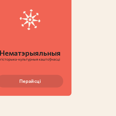
Нематэрыяльныя
гiсторыка-культурныя каштоўнасці
Перайсці