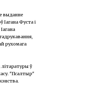
ае выданне
 Іагана Фуста і
 Іагана
ігадрукавання,
ай рухомага
і літаратуры ў
асу. "Псалтыр"
жэнства.