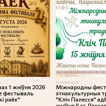
30 ЛІПЕНЯ 2026
ах 1 жніўня 2026
Міжнародны фес
е фестываль
этнакультурных 
і раёк"
"Кліч Палесся" ад
жніўня ў аг.Ляска