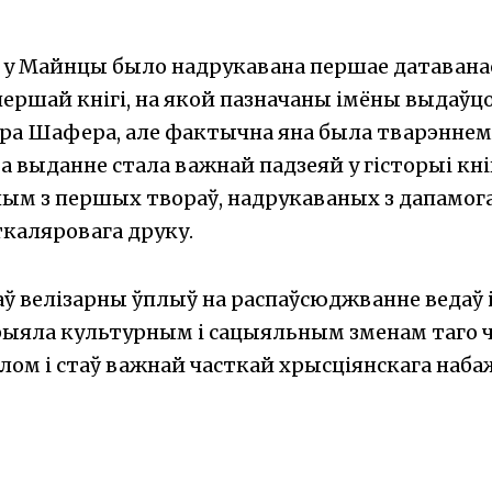
 г. у Майнцы было надрукавана першае датаван
ершай кнігі, на якой пазначаны імёны выдаўцоў
эра Шафера, але фактычна яна была тварэннем
та выданне стала важнай падзеяй у гісторыі кн
ным з першых твораў, надрукаваных з дапамог
каляровага друку.
аў велізарны ўплыў на распаўсюджванне ведаў 
рыяла культурным і сацыяльным зменам таго ч
алом і стаў важнай часткай хрысціянскага наба