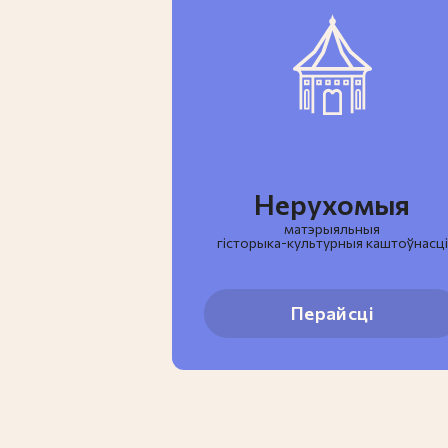
Нерухомыя
матэрыяльныя
гiсторыка-культурныя каштоўнасці
Перайсці