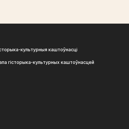
історыка-культурныя каштоўнасці
апа гісторыка-культурных каштоўнасцей