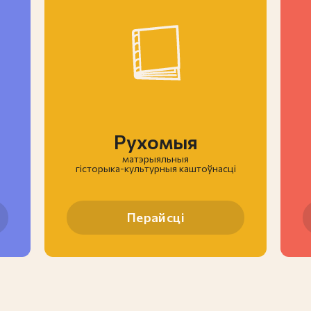
Рухомыя
матэрыяльныя
гiсторыка-культурныя каштоўнасці
Перайсці