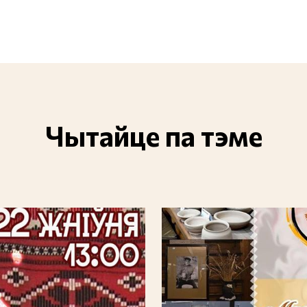
Чытайце па тэме