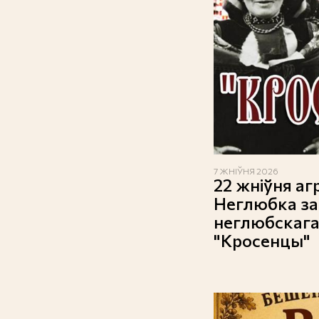
7 ЖНІЎНЯ 2026
22 жніўня а
Неглюбка за
неглюбскага
"Кросенцы"