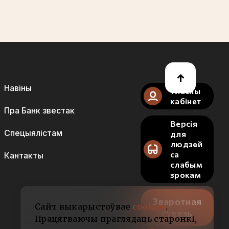
Навіны
Уласны
кабінет
Пра Банк звестак
Версія
Спецыялістам
для
людзей
са
Кантакты
слабым
зрокам
Зваротная
Сайт выкарыстоўвае
cookies
.
сувязь
Працягваючы праглядаць старонкі,