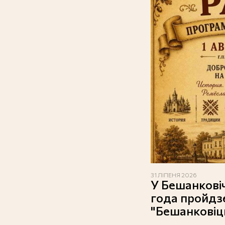
31 ЛІПЕНЯ 2026
У Бешанковіч
года пройдз
"Бешанковіцк