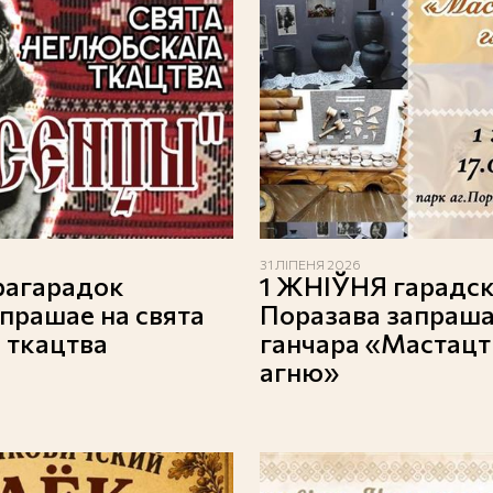
31 ЛІПЕНЯ 2026
грагарадок
1 ЖНІЎНЯ гарадск
прашае на свята
Поразава запраша
 ткацтва
ганчара «Мастацтв
агню»