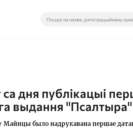
ў са дня публікацыі пе
га выдання "Псалтыра"
г. у Майнцы было надрукавана першае дат