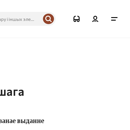
ршага
аванае выданне