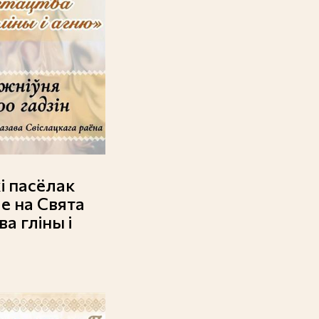
і пасёлак
е на Свята
а гліны і