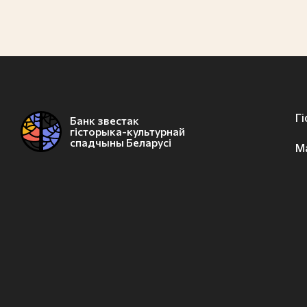
Г
Банк звестак
гісторыка-культурнай
спадчыны Беларусі
М