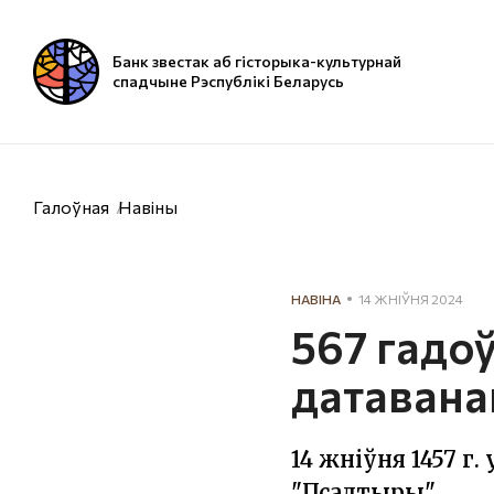
Банк звестак аб гісторыка-культурнай
спадчыне Рэспублікі Беларусь
Галоўная
Навіны
НАВІНА
14 ЖНІЎНЯ 2024
567 гадо
датавана
14 жніўня 1457 
"Псалтыры".